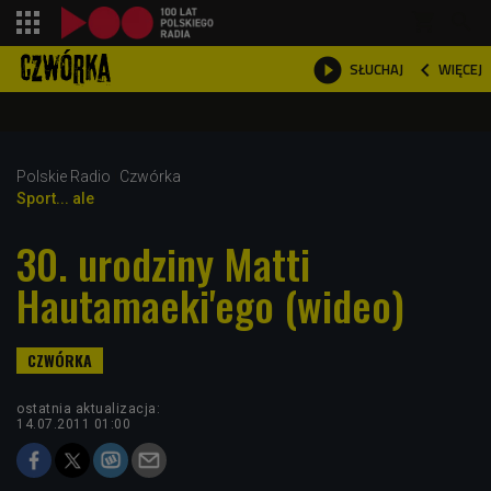
shopping_cart



WIĘCEJ
SŁUCHAJ

Polskie Radio
Czwórka
Sport... ale
30. urodziny Matti
Hautamaeki'ego (wideo)
ostatnia aktualizacja:
14.07.2011 01:00