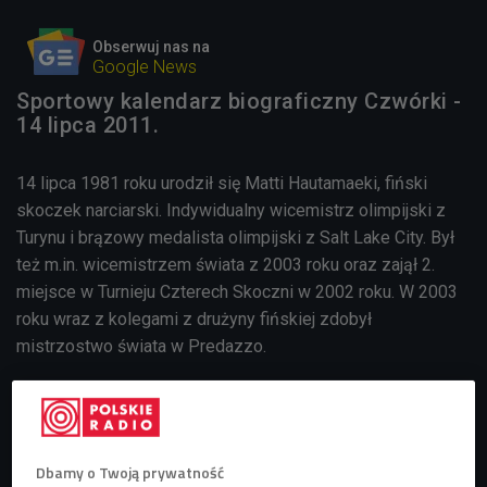
Obserwuj nas na
Google News
Sportowy kalendarz biograficzny Czwórki -
14 lipca 2011.
14 lipca 1981 roku urodził się Matti Hautamaeki, fiński
skoczek narciarski. Indywidualny wicemistrz olimpijski z
Turynu i brązowy medalista olimpijski z Salt Lake City. Był
też m.in. wicemistrzem świata z 2003 roku oraz zajął 2.
miejsce w Turnieju Czterech Skoczni w 2002 roku. W 2003
roku wraz z kolegami z drużyny fińskiej zdobył
mistrzostwo świata w Predazzo.
Dwukrotnie w latach 2002 i 2005 zajął trzecie miejsce w
klasyfikacji generalnej Pucharu Świata. Zwyciężył w 16
konkursach Pucharu Świata - po raz ostatni 29 stycznia
Dbamy o Twoją prywatność
2006 w... Zakopanem.