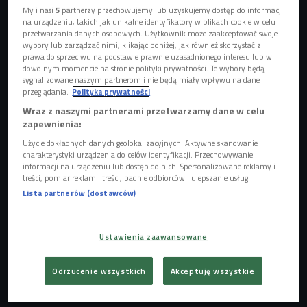
My i nasi
5
partnerzy przechowujemy lub uzyskujemy dostęp do informacji
na urządzeniu, takich jak unikalne identyfikatory w plikach cookie w celu
W marcu 2003 roku w Planicy trzykrotnie ustanawiał
przetwarzania danych osobowych. Użytkownik może zaakceptować swoje
nieoficjalne rekordy świata w długości skoku. Dwa lata
wybory lub zarządzać nimi, klikając poniżej, jak również skorzystać z
prawa do sprzeciwu na podstawie prawnie uzasadnionego interesu lub w
później znów oddał najdłuższy skok - 235,5 m, ale ten
dowolnym momencie na stronie polityki prywatności. Te wybory będą
wynik nie jest najlepszym światowym osiągnięciem gdyż
sygnalizowane naszym partnerom i nie będą miały wpływu na dane
przeglądania.
Polityka prywatności
został poprawiony przez Norwega Bjoerna Einara
Wraz z naszymi partnerami przetwarzamy dane w celu
Romoerena, który wylądował 3,5 metra dalej. Później (w
zapewnienia:
2011) jeszcze dalej skoczył Johan Remen Evensen - 246,5
Użycie dokładnych danych geolokalizacyjnych. Aktywne skanowanie
metra.
charakterystyki urządzenia do celów identyfikacji. Przechowywanie
informacji na urządzeniu lub dostęp do nich. Spersonalizowane reklamy i
Jego starszy o dwa lata brat Jussi - był także skoczkiem
treści, pomiar reklam i treści, badnie odbiorców i ulepszanie usług.
narciarskim, ale na swoim koncie nie ma aż tylu sukcesów
Lista partnerów (dostawców)
na skoczniach, za to przejawia... większy talent od Mattiego,
jeśli chodzi o... muzykę. Wraz z innymi skoczkami m.in. Ville
Ustawienia zaawansowane
Kantee i Olli Happonenem tworzy on bowiem zespół
rockowy, który w swoim dorobku ma już kilka wydanych płyt.
Odrzucenie wszystkich
Akceptuję wszystkie