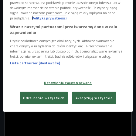
prawa do sprzeciwu na podstawie prawnie uzasadnionego interesu lub w
rolą Tarzana grywał sporadycznie, w sumie w kilkunastu
dowolnym momencie na stronie polityki prywatności. Te wybory będą
sygnalizowane naszym partnerom i nie będą miały wpływu na dane
filmach.
przeglądania.
Polityka prywatności
Był bardzo lubiany zarówno wśród sportowców jak i
Wraz z naszymi partnerami przetwarzamy dane w celu
aktorów. Odtwórca roli syna Tarzana - Johnny Sheffield
zapewnienia:
wspominał pracę z Weissmullerem jako jedną z
Użycie dokładnych danych geolokalizacyjnych. Aktywne skanowanie
najlepszych rzeczy jaka spotkała go w życiu, twierdząc, że
charakterystyki urządzenia do celów identyfikacji. Przechowywanie
informacji na urządzeniu lub dostęp do nich. Spersonalizowane reklamy i
był on wielką gwiazdą świecącą mocnym blaskiem i trochę
treści, pomiar reklam i treści, badnie odbiorców i ulepszanie usług.
z tego blasku także pozwoliło zabłysnąć w świecie filmu
Lista partnerów (dostawców)
także Sheffiledowi.
Johnny Weissmuller zmarł 20 stycznia 1984 roku. Miał 79
lat.
Ustawienia zaawansowane
Odrzucenie wszystkich
Akceptuję wszystkie