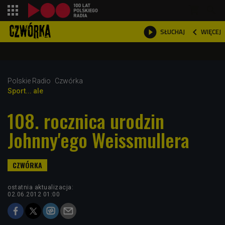
shopping_cart



WIĘCEJ
SŁUCHAJ

Polskie Radio
Czwórka
Sport... ale
108. rocznica urodzin
Johnny'ego Weissmullera
ostatnia aktualizacja:
02.06.2012 01:00