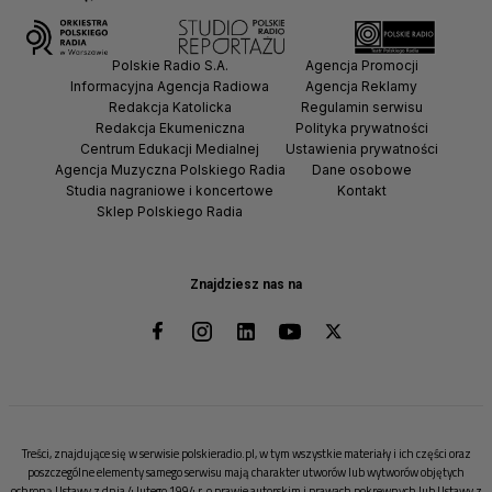
Polskie Radio S.A.
Agencja Promocji
Informacyjna Agencja Radiowa
Agencja Reklamy
Redakcja Katolicka
Regulamin serwisu
Redakcja Ekumeniczna
Polityka prywatności
Centrum Edukacji Medialnej
Ustawienia prywatności
Agencja Muzyczna Polskiego Radia
Dane osobowe
Studia nagraniowe i koncertowe
Kontakt
Sklep Polskiego Radia
Znajdziesz nas na
Treści, znajdujące się w serwisie polskieradio.pl, w tym wszystkie materiały i ich części oraz
poszczególne elementy samego serwisu mają charakter utworów lub wytworów objętych
ochroną Ustawy z dnia 4 lutego 1994 r. o prawie autorskim i prawach pokrewnych lub Ustawy z