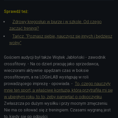
Sprawdź też:
Zdrowy kręgosłup w biurze i w szkole. Od czego
zacząć treningi?
Tańcz. "Poznasz siebie, nauczysz się innych i będziesz
wolny"
Gościem audycji był także Wojtek Jabłoński - zawodnik
crossfitowy. - Na co dzień pracuję jako sprzedawca,
wieczorami aktywnie spędzam czas w boksie
crossfitowym, a na LOGinLAB występuję w roli
prowadzącego imprezę - opowiada. -
To, czego nauczyły
mnie ten sport, a właściwe kontuzja, która przytrafiła mi się
w ubiegłym roku, to to, żeby pamiętać o odpoczynku
.
Zwłaszcza po dużym wysiłku i przy mocnym zmęczeniu.
Nie ma co siłować się z treningiem. Czasami wygraną jest
to, kiedy się go odpuści.