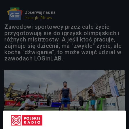
Obserwuj nas na
Google News
Zawodowi sportowcy przez całe życie
przygotowują się do igrzysk olimpijskich i
różnych mistrzostw. A jeśli ktoś pracuje,
zajmuje się dziećmi, ma "zwykłe" życie, ale
kocha "dźwiganie", to może wziąć udział w
zawodach LOGinLAB.