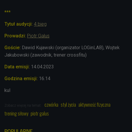
***
Tytuł audycji:
4 bieg
Prowadzi:
Piotr Galus
Goście:
Dawid Kujawski
(organizator LOGinLAB), Wojtek
Jakubowski (zawodnik, trener crossfitu)
Data emisji:
14.04.2023
Godzina emisji:
16.14
kul
czwórka
styl życia
aktywność fizyczna
Zobacz więcej na temat:
trening siłowy
piotr galus
POPULARNE