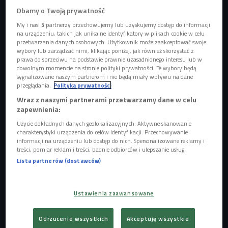
Dbamy o Twoją prywatność
LOGinLAB - finał w Krotoszynie 2022
Foto: Piotr Galus/Czwórka
My i nasi
5
partnerzy przechowujemy lub uzyskujemy dostęp do informacji
na urządzeniu, takich jak unikalne identyfikatory w plikach cookie w celu
przetwarzania danych osobowych. Użytkownik może zaakceptować swoje
-
Atletyczne ciała lubią słońce, więc wraz z nadejściem
wybory lub zarządzać nimi, klikając poniżej, jak również skorzystać z
wiosny mobilizujemy się do działania
- śmieje się Dawid
prawa do sprzeciwu na podstawie prawnie uzasadnionego interesu lub w
dowolnym momencie na stronie polityki prywatności. Te wybory będą
Kujawski, organizator imprezy. - LOGinLAB to widowisko, w
sygnalizowane naszym partnerom i nie będą miały wpływu na dane
którym uczestniczą atletki i atletki, i swoim "body language"
przeglądania.
Polityka prywatności
pokazują radość, jaką sprawia im aktywność fizyczna.
Wraz z naszymi partnerami przetwarzamy dane w celu
zapewnienia:
-
Tu wszystko stoi na głowie i opiera się na mocnych
Użycie dokładnych danych geolokalizacyjnych. Aktywne skanowanie
mięśniach
- relacjonował ubiegłoroczne zawody LOGinLAB
charakterystyki urządzenia do celów identyfikacji. Przechowywanie
Piotr Galus. W tym roku impreza powróci na sportową mapę
informacji na urządzeniu lub dostęp do nich. Spersonalizowane reklamy i
treści, pomiar reklam i treści, badnie odbiorców i ulepszanie usług.
Polski i ponownie odbędzie się pod patronatem Czwórki. -
Lista partnerów (dostawców)
W tym roku zapraszamy w różne miejsca Polski, m.in. do
Kielc, gdzie rozpoczniemy tegoroczne zmagania - mówi
gość Czwórki. - Drugi etap odbędzie się we Wrocławiu. Tam
Ustawienia zaawansowane
spotkamy się z naszymi przyjaciółmi z klubu "Morskie Oko",
pasjonatami fitnessu funkcjonalnego. Zaplanowaliśmy
Odrzucenie wszystkich
Akceptuję wszystkie