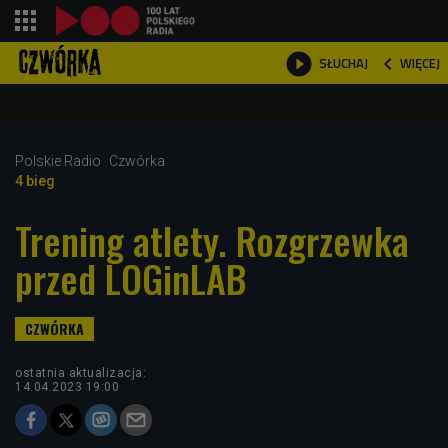
shopping_cart



WIĘCEJ
SŁUCHAJ

Polskie Radio
Czwórka
4 bieg
Trening atlety. Rozgrzewka
przed LOGinLAB
ostatnia aktualizacja:
14.04.2023 19:00