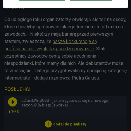
jeszcze eventy specjalne w Śremie i w Górce oraz
finał w
Krotoszynie
.
Od ubiegłego roku organizatorzy otwierają się też na osoby,
które chciałyby spróbować takiego treningu i to od razu na
zawodach. - Niektórzy mają barierę przed pierwszym
startem, zwłaszcza, że
nasze konkurencje są
profesjonalnie i wyglądają bardzo poważnie
. Stali
uczestnicy zawodów cenią sobie utrudnienia i
niespodzianki, które mamy dla nich. Ale debiutantów może
to zniechęcić. Dlatego przygotowaliśmy specjalną kategorię
intermediate - dodaje rozmówca Piotra Galusa.
POSŁUCHAJ
LOGinLAB 2023 - jak przygotować się do nowego
sezonu? (4 bieg/Czwórka)
13:56