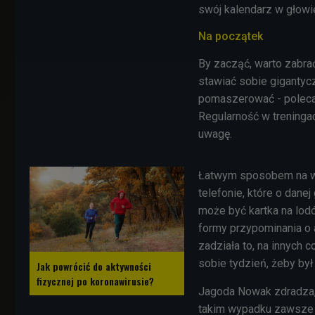
swój kalendarz w głowi
Na początek
By zacząć, warto zabrać
stawiać sobie gigantycz
pomaszerować - poleca e
Regularność w treningac
uwagę.
Łatwym sposobem na wd
telefonie, które o dane
może być kartka na lod
formy przypominania o 
zadziała to, na innych c
sobie tydzień, żeby był
Jak powrócić do aktywności
fizycznej po koronawirusie?
Jagoda Nowak zdradza,
takim wypadku zawsze b