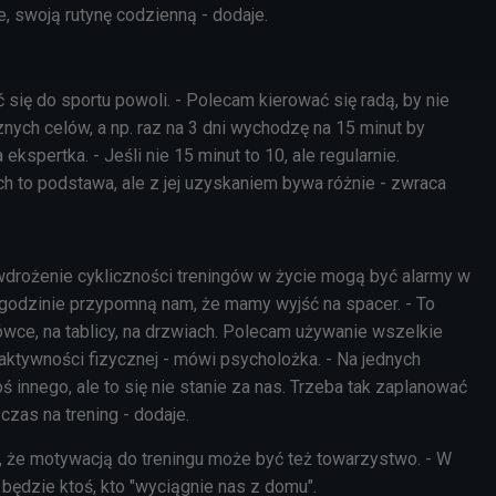
e, swoją rutynę codzienną - dodaje.
 się do sportu powoli. - Polecam kierować się radą, by nie
nych celów, a np. raz na 3 dni wychodzę na 15 minut by
kspertka. - Jeśli nie 15 minut to 10, ale regularnie.
h to podstawa, ale z jej uzyskaniem bywa różnie - zwraca
rożenie cykliczności treningów w życie mogą być alarmy w
j godzinie przypomną nam, że mamy wyjść na spacer. - To
ówce, na tablicy, na drzwiach. Polecam używanie wszelkie
aktywności fizycznej - mówi psycholożka. - Na jednych
oś innego, ale to się nie stanie za nas. Trzeba tak zaplanować
 czas na trening - dodaje.
 że motywacją do treningu może być też towarzystwo. - W
ędzie ktoś, kto "wyciągnie nas z domu".