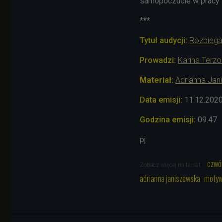
samopoczucie w pracy i 
***
Tytuł audycji:
Rozbiega
Prowadzi:
Karina Terzo
Materiał:
Adrianna Ja
Data emisji:
11.12.202
Godzina emisji:
09.47
pj
czwó
Zobacz więcej na temat:
adrianna janiszewska
motyw