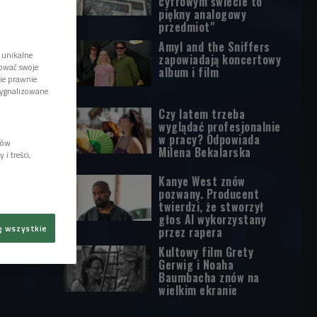
cyfrowym świecie to
piękny analogowy
przedmiot"
Amyl and the Sniffers
 unikalne
zapowiadają koncertowy
tować swoje
album i film
wie prawnie
sygnalizowane
Czy latem trzeba
wyglądać profesjonalnie
w pracy? Odpowiada
lów
Milena Bekalarska
i treści,
Kanye West znów
pozwany. Producent
twierdzi, że stworzył
głos AI wykorzystany
ę wszystkie
przez rapera
Kultowy film Grety
Gerwig i Noaha
Baumbacha znów na
wielkim ekranie