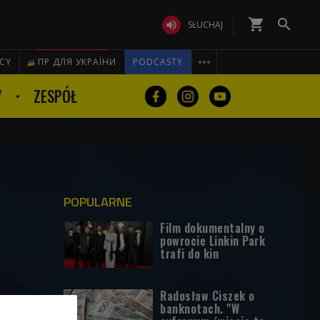
shopping_cart


SŁUCHAJ

ICY
ПР ДЛЯ УКРАЇНИ
PODCASTY
Y
ZESPÓŁ
POPULARNE
Film dokumentalny o
powrocie Linkin Park
trafi do kin
Radosław Ciszek o
banknotach. "W