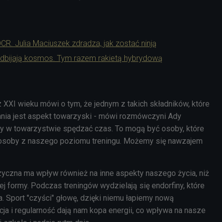
CR. Julia Maciuszek zdradza, jak zostać ninją
odbijają kosmos. Tym razem rakietą hybrydową
 XXI wieku mówi o tym, że jednym z takich składników, które
ania jest aspekt towarzyski - mówi rozmówczyni Ady
y w towarzystwie spędzać czas. To mogą być osoby, które
ż osoby z naszego poziomu treningu. Możemy się nawzajem
zyczna ma wpływ również na inne aspekty naszego życia, niż
ej formy. Podczas treningów wydzielają się endorfiny, które
 Sport "czyści" głowę, dzięki niemu łapiemy nową
ja i regularność dają nam kopa energii, co wpływa na nasze