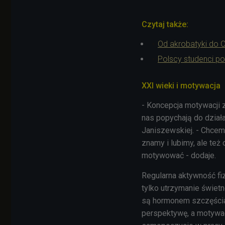
Czytaj także:
Od akrobatyki do O
Polscy studenci p
XXI wieki i motywacja
- Koncepcja motywacji z
nas popychają do dział
Janiszewskiej. - Chcem
znamy i lubimy, ale te
motywować - dodaje.
Regularna aktywność fi
tylko utrzymanie świetn
są hormonem szczęścia.
perspektywę, a motywac