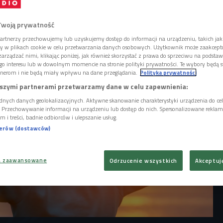
, co sprawia, że powody do wyjścia na
. Warto poszukać, w sobie i w okolicy,
ningów, które dadzą nam zastrzyk
Twoją prywatność
ii.
artnerzy przechowujemy lub uzyskujemy dostęp do informacji na urządzeniu, takich jak
ory w plikach cookie w celu przetwarzania danych osobowych. Użytkownik może zaakcep
arządzać nimi, klikając poniżej, jak również skorzystać z prawa do sprzeciwu na podsta
go interesu lub w dowolnym momencie na stronie polityki prywatności. Te wybory będą 
nerom i nie będą miały wpływu na dane przeglądania.
Polityka prywatności
szymi partnerami przetwarzamy dane w celu zapewnienia:
dnych danych geolokalizacyjnych. Aktywne skanowanie charakterystyki urządzenia do ce
i. Przechowywanie informacji na urządzeniu lub dostęp do nich. Spersonalizowane reklamy 
m i treści, badnie odbiorców i ulepszanie usług.
nerów (dostawców)
a zaawansowane
Odrzucenie wszystkich
Akceptuj