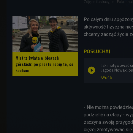
Zdjęcie ilustracyjne
Foto: shut
Po całym dniu spędzony
aktywność fizyczna nies
chcemy zacząć życie z
POSŁUCHAJ
Mistrz świata w biegach
górskich: po prostu robię to, co
Jak motywować si
Jagoda Nowak, ps
kocham
04:46
- Nie można powiedzieć
podzielić na etapy - wy
zaczyna swoją przygodę 
ciężej zmotywować się d