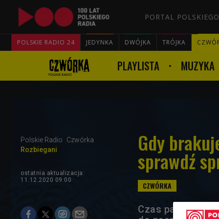
PORTAL POLSKIEGO
POLSKIE RADIO 24
JEDYNKA
DWÓJKA
TRÓJKA
CZWÓ
PLAYLISTA
MUZYKA
Gdy brakuj
Polskie Radio
Czwórka
Rozbiegani
sprawdź s
ostatnia aktualizacja:
11.12.2020 09:00
Czas pandemii to 