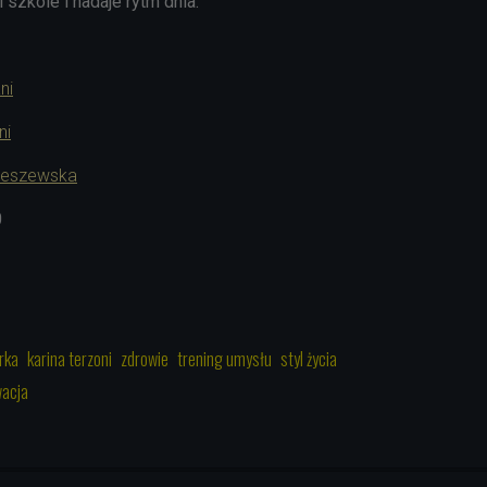
szkole i nadaje rytm dnia.
ni
ni
nieszewska
0
rka
karina terzoni
zdrowie
trening umysłu
styl życia
acja