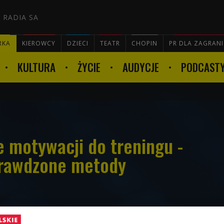
 RADIA SA
RKA
KIEROWCY
DZIECI
TEATR
CHOPIN
PR DLA ZAGRAN
KULTURA
ŻYCIE
AUDYCJE
PODCAST

e motywacji do treningu -
prawdzone metody
trudny okres. Szkoła i praca przeniosły się