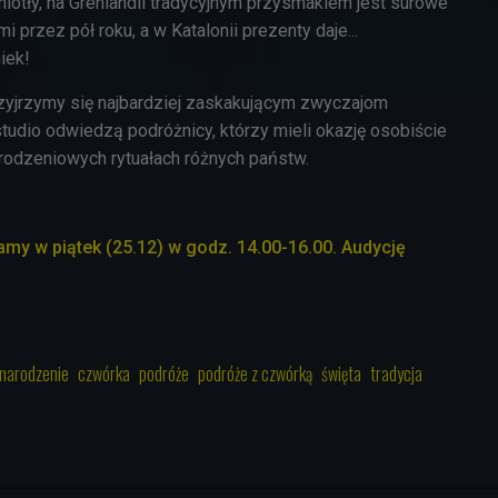
iotły, na Grenlandii tradycyjnym przysmakiem jest surowe
 przez pół roku, a w Katalonii prezenty daje...
iek!
przyjrzymy się najbardziej zaskakującym zwyczajom
tudio odwiedzą podróżnicy, którzy mieli okazję osobiście
odzeniowych rytuałach różnych państw.
my w piątek (25.12) w godz. 14.00-16.00. Audycję
 narodzenie
czwórka
podróże
podróże z czwórką
święta
tradycja