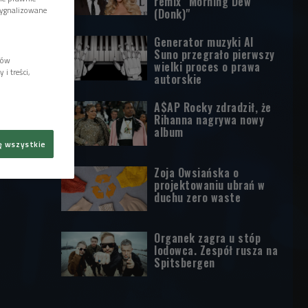
remix "Morning Dew
sygnalizowane
(Donk)"
Generator muzyki AI
Suno przegrało pierwszy
lów
wielki proces o prawa
i treści,
autorskie
A$AP Rocky zdradził, że
Rihanna nagrywa nowy
album
ę wszystkie
Zoja Owsiańska o
projektowaniu ubrań w
duchu zero waste
Organek zagra u stóp
lodowca. Zespół rusza na
Spitsbergen