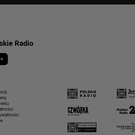
lskie Radio
re
ocji
amy
rwisu
atności
ywatności
we