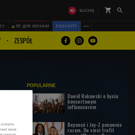
shopping_cart


SŁUCHAJ

ICY
ПР ДЛЯ УКРАЇНИ
PODCASTY
Y
ZESPÓŁ
POPULARNE
Dawid Rakowski o byciu
koncertowym
influencerem
Beyoncé i Jay-Z ponownie
 unikalne
razem. Do sieci trafił
tować swoje
wie prawnie