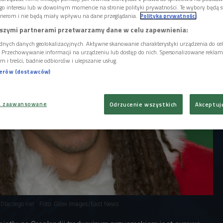
naprawdę wiele. Jak wyglądają Święta w
go interesu lub w dowolnym momencie na stronie polityki prywatności. Te wybory będą 
ch świata?
nerom i nie będą miały wpływu na dane przeglądania.
Polityka prywatności
szymi partnerami przetwarzamy dane w celu zapewnienia:
dnych danych geolokalizacyjnych. Aktywne skanowanie charakterystyki urządzenia do ce
i. Przechowywanie informacji na urządzeniu lub dostęp do nich. Spersonalizowane reklamy 
m i treści, badnie odbiorców i ulepszanie usług.
nerów (dostawców)
a zaawansowane
Odrzucenie wszystkich
Akceptuj
 Dlaczego nie!
Foto: Glow Images/East News