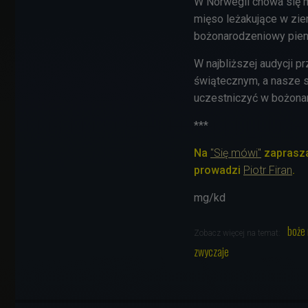
W Norwegii chowa się m
mięso leżakujące w ziemi
bożonarodzeniowy pien
W najbliższej audycji 
świątecznym, a nasze s
uczestniczyć w bożonar
***
Na
"Się mówi"
zaprasza
prowadzi
Piotr Firan
.
mg/kd
boże
Zobacz więcej na temat:
zwyczaje