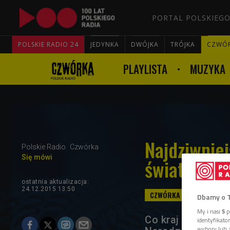
PORTAL POLSKIEGO
POLSKIE RADIO 24
JEDYNKA
DWÓJKA
TRÓJKA
CZWÓ
PLAYLISTA
MUZYKA
Najdziwnie
Polskie Radio
Czwórka
Się mówi
świata
ostatnia aktualizacja:
24.12.2015 13:50
Dbamy o 
My i nasi
5
p
Co kraj to obycz
identyfikat
wybory lub z