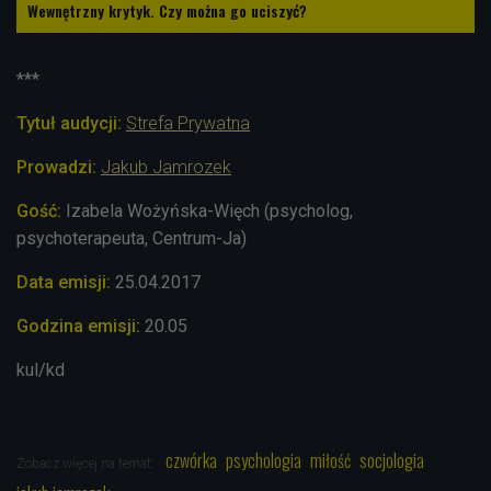
Wewnętrzny krytyk. Czy można go uciszyć?
***
Tytuł audycji:
Strefa Prywatna
Prowadzi:
Jakub Jamrozek
Gość:
Izabela Wożyńska-Więch (psycholog,
psychoterapeuta, Centrum-Ja)
Data emisji:
25.04.2017
Godzina emisji:
20.05
kul/kd
czwórka
psychologia
miłość
socjologia
Zobacz więcej na temat: