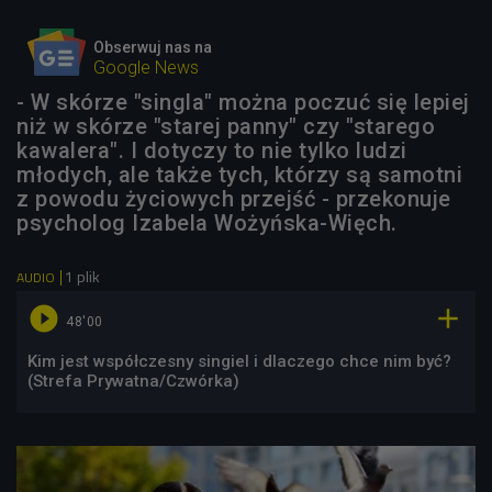
Obserwuj nas na
Google News
- W skórze "singla" można poczuć się lepiej
niż w skórze "starej panny" czy "starego
kawalera". I dotyczy to nie tylko ludzi
młodych, ale także tych, którzy są samotni
z powodu życiowych przejść - przekonuje
psycholog Izabela Wożyńska-Więch.
1 plik
AUDIO


48'00
Kim jest współczesny singiel i dlaczego chce nim być?
(Strefa Prywatna/Czwórka)