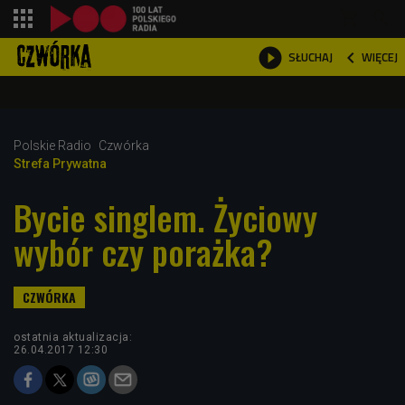
shopping_cart



WIĘCEJ
SŁUCHAJ

Polskie Radio
Czwórka
Strefa Prywatna
Bycie singlem. Życiowy
wybór czy porażka?
ostatnia aktualizacja:
26.04.2017 12:30