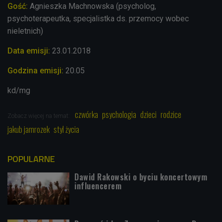
Gość:
Agnieszka Machnowska (psycholog,
psychoterapeutka, specjalistka ds. przemocy wobec
nieletnich)
Data emisji:
23.01.2018
Godzina emisji:
20.05
kd/mg
czwórka
psychologia
dzieci
rodzice
Zobacz więcej na temat:
jakub jamrozek
styl życia
POPULARNE
Dawid Rakowski o byciu koncertowym
influencerem