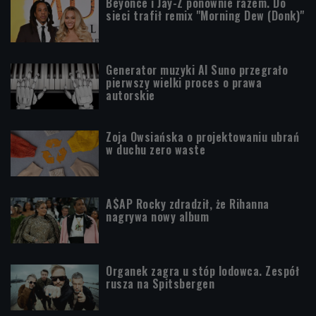
Beyoncé i Jay-Z ponownie razem. Do
sieci trafił remix "Morning Dew (Donk)"
Generator muzyki AI Suno przegrało
pierwszy wielki proces o prawa
autorskie
Zoja Owsiańska o projektowaniu ubrań
w duchu zero waste
A$AP Rocky zdradził, że Rihanna
nagrywa nowy album
Organek zagra u stóp lodowca. Zespół
rusza na Spitsbergen