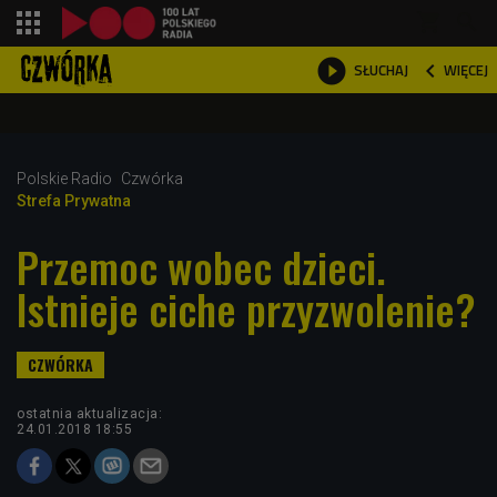
shopping_cart



WIĘCEJ
SŁUCHAJ

Polskie Radio
Czwórka
Strefa Prywatna
Przemoc wobec dzieci.
Istnieje ciche przyzwolenie?
ostatnia aktualizacja:
24.01.2018 18:55