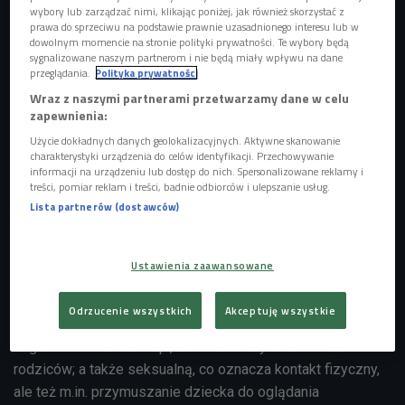
wybory lub zarządzać nimi, klikając poniżej, jak również skorzystać z
prawa do sprzeciwu na podstawie prawnie uzasadnionego interesu lub w
dowolnym momencie na stronie polityki prywatności. Te wybory będą
sygnalizowane naszym partnerom i nie będą miały wpływu na dane
przeglądania.
Polityka prywatności
Wraz z naszymi partnerami przetwarzamy dane w celu
zapewnienia:
Użycie dokładnych danych geolokalizacyjnych. Aktywne skanowanie
charakterystyki urządzenia do celów identyfikacji. Przechowywanie
informacji na urządzeniu lub dostęp do nich. Spersonalizowane reklamy i
treści, pomiar reklam i treści, badnie odbiorców i ulepszanie usług.
Lista partnerów (dostawców)
zdjęcie ilustracyjne
Foto: ozgur_oral/Shutterstock.com
Ustawienia zaawansowane
Ekspertka Czwórki podzieliła przemoc wobec dzieci na
fizyczną, czyli m.in. brutalne zachowania wiążące się z
Odrzucenie wszystkich
Akceptuję wszystkie
dużym cierpieniem; psychiczną, oznaczającą m.in.
sugerowanie dziecku np., że nie zasłużyło na miłość
rodziców; a także seksualną, co oznacza kontakt fizyczny,
ale też m.in. przymuszanie dziecka do oglądania