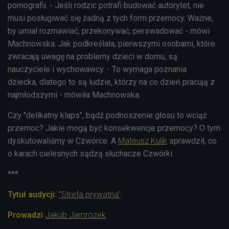
pornografii. - Jeśli rodzic potrafi budować autorytet, nie
musi posługiwać się żadną z tych form przemocy. Ważne,
by umiał rozmawiać, przekonywać, perswadować - mówi
Machnowska. Jak podkreślała, pierwszymi osobami, które
zwracają uwagę na problemy dzieci w domu, są
nauczyciele i wychowawcy. - To wymaga poznania
dziecka, dlatego to są ludzie, którzy na co dzień pracują z
najmłodszymi - mówiła Machnowska.
Czy "delikatny klaps", bądź podnoszenie głosu to wciąż
przemoc? Jakie mogą być konsekwencje przemocy? O tym
dyskutowaliśmy w Czwórce. A
Mateusz Kulik
sprawdził, co
o karach cielesnych sądzą słuchacze Czwórki.
***
Tytuł audycji:
"Strefa prywatna"
Prowadzi
Jakub Jamrozek