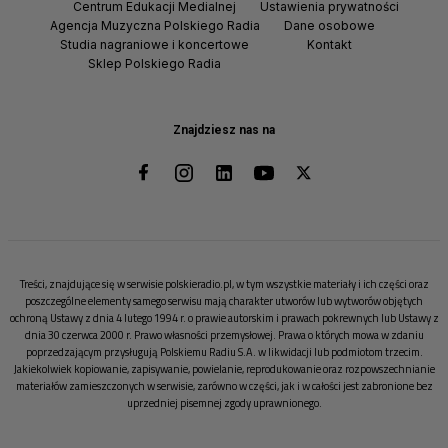
Centrum Edukacji Medialnej
Ustawienia prywatności
Agencja Muzyczna Polskiego Radia
Dane osobowe
Studia nagraniowe i koncertowe
Kontakt
Sklep Polskiego Radia
Znajdziesz nas na
Treści, znajdujące się w serwisie polskieradio.pl, w tym wszystkie materiały i ich części oraz
poszczególne elementy samego serwisu mają charakter utworów lub wytworów objętych
ochroną Ustawy z dnia 4 lutego 1994 r. o prawie autorskim i prawach pokrewnych lub Ustawy z
dnia 30 czerwca 2000 r. Prawo własności przemysłowej. Prawa o których mowa w zdaniu
poprzedzającym przysługują Polskiemu Radiu S.A. w likwidacji lub podmiotom trzecim.
Jakiekolwiek kopiowanie, zapisywanie, powielanie, reprodukowanie oraz rozpowszechnianie
materiałów zamieszczonych w serwisie, zarówno w części, jak i w całości jest zabronione bez
uprzedniej pisemnej zgody uprawnionego.