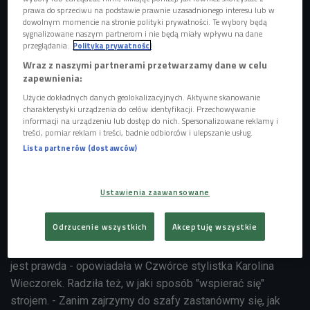
prawa do sprzeciwu na podstawie prawnie uzasadnionego interesu lub w
dowolnym momencie na stronie polityki prywatności. Te wybory będą
sygnalizowane naszym partnerom i nie będą miały wpływu na dane
przeglądania.
Polityka prywatności
Wraz z naszymi partnerami przetwarzamy dane w celu
zapewnienia:
Użycie dokładnych danych geolokalizacyjnych. Aktywne skanowanie
charakterystyki urządzenia do celów identyfikacji. Przechowywanie
informacji na urządzeniu lub dostęp do nich. Spersonalizowane reklamy i
treści, pomiar reklam i treści, badnie odbiorców i ulepszanie usług.
Lista partnerów (dostawców)
Jak kupować ubrania, żeby zawsze świetnie wyglądać? - Wybieraj strój, który na
ciebie zasługuje - radzi nasza ekspertka
Foto: ozero1504/Shutterstock.com
Ustawienia zaawansowane
Jak przekonywała ekspertka, najważniejsze, by dobrze
czuć się w tym, co mamy na sobie. - Ludzie często nie
Odrzucenie wszystkich
Akceptuję wszystkie
patrzą na siebie obiektywnie. Mówią "nie założę tej
sukienki, bo nie pasuje do mojej sylwetki". To nie zawsze
jest prawda - opowiadała w Czwórce stylistka Karolina
Wieczorek. Radziła też, w jaki sposób "wspierać się"
strojem. - Zanim zajrzymy do szafy zastanówmy się, jak