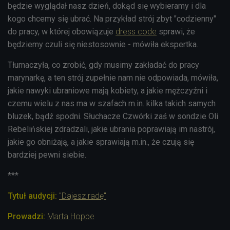
będzie wyglądał nasz dzień, dokąd się wybieramy i dla
kogo chcemy się ubrać. Na przykład strój zbyt "codzienny"
do pracy, w której obowiązuje
dress code
sprawi, że
będziemy czuli się niestosownie - mówiła ekspertka.
Tłumaczyła, co zrobić, gdy musimy zakładać do pracy
marynarkę, a ten strój zupełnie nam nie odpowiada, mówiła,
jakie nawyki ubraniowe mają kobiety, a jakie mężczyźni i
czemu wielu z nas ma w szafach m.in. kilka takich samych
bluzek, bądź spodni. Słuchacze Czwórki zaś w sondzie Oli
Rebelińskiej zdradzali, jakie ubrania poprawiają im nastrój,
jakie go obniżają, a jakie sprawiają m.in., że czują się
bardziej pewni siebie.
***
Tytuł audycji:
"Dajesz radę"
Prowadzi:
Marta Hoppe