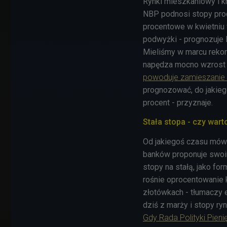
Rynki mieszkaniowy i k
NBP podnosi stopy proc
procentowe w kwietniu 
podwyżki - prognozuje P
Mieliśmy w marcu rekord
napędza mocno wzrost 
powoduje zamieszanie 
prognozować, do jakieg
procent - przyznaje.
Stała stopa - czy war
Od jakiegoś czasu mówi
banków proponuje swoim
stopy na stałą, jako fo
rośnie oprocentowanie 
złotówkach - tłumaczy 
dziś z marży i stopy ryn
Gdy Rada Polityki Pien