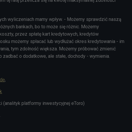
em tę ratę przelicza się na kwotę maksymalnej zdolności
ych wyliczeniach mamy wpływ. - Możemy sprawdzić naszą
óżnych bankach, bo to może się różnic. Możemy
oszty, przez spłatę kart kredytowych, kredytów
osku możemy spłacać lub wydłużać okres kredytowania - im
wania, tym zdolność większa. Możemy próbować zmienić
lub zadbać o dodatkowe, ale stałe, dochody - wymienia.
adę
,
k
 (analityk platformy inwestycyjnej eToro)
2