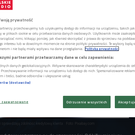
 ostatnim czasie średnio o 20-25 procent.
by ją podwyższyć?
Twoją prywatność
artnerzy przechowujemy lub uzyskujemy dostęp do informacji na urządzeniu, takich jak
ory w plikach cookie w celu przetwarzania danych osobowych. Użytkownik może zaakcep
arządzać nimi, klikając poniżej, jak również skorzystać z prawa do sprzeciwu na podsta
go interesu lub w dowolnym momencie na stronie polityki prywatności. Te wybory będą 
nerom i nie będą miały wpływu na dane przeglądania.
Polityka prywatności
szymi partnerami przetwarzamy dane w celu zapewnienia:
dnych danych geolokalizacyjnych. Aktywne skanowanie charakterystyki urządzenia do ce
i. Przechowywanie informacji na urządzeniu lub dostęp do nich. Spersonalizowane reklamy 
m i treści, badnie odbiorców i ulepszanie usług.
nerów (dostawców)
a zaawansowane
Odrzucenie wszystkich
Akceptuj
i sprawdzają zdolność kredytową klienta
Foto: Pixabay.com