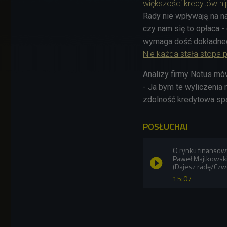
większości kredytów h
Rady nie wpływają na na
czy nam się to opłaca -
wymaga dość dokładneg
Nie każda stała stopa 
Analizy firmy Notus mó
- Ja bym te wyliczenia
zdolność kredytowa spa
POSŁUCHAJ
O rynku finansow
Paweł Majtkowski,
(Dajesz radę/Czw
15:07