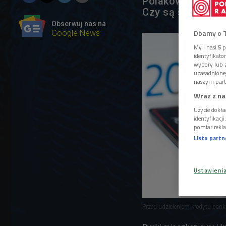
Polaków spadła w
Czy są sposoby, 
Obserwuj nas na
Dbamy o 
Google News
My i nasi
5
p
identyfikat
wybory lub z
uzasadnione
naszym part
Wraz z na
Użycie dokła
identyfikacj
pomiar rekla
Lista part
Ustawieni
Przed udzieleniem kredytu bank