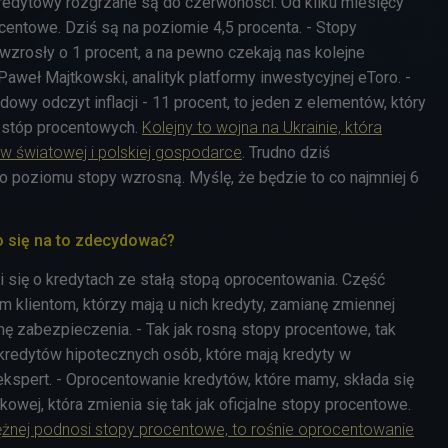
redytowy rozgrzane są do czerwoności. Od kilku miesięcy
entowe. Dziś są na poziomie 4,5 procenta. - Stopy
wzrosły o 1 procent, a na pewno czekają nas kolejne
aweł Majtkowski, analityk platformy inwestycyjnej eToro. -
owy odczyt inflacji - 11 procent, to jeden z elementów, który
stóp procentowych.
Kolejny to wojna na Ukrainie, która
w światowej i polskiej gospodarce
. Trudno dziś
o poziomu stopy wzrosną. Myślę, że będzie to co najmniej 6
to się na to zdecydować?
 się o kredytach ze stałą stopą oprocentowania. Część
 klientom, którzy mają u nich kredyty, zamianę zmiennej
rmę zabezpieczenia. - Tak jak rosną stopy procentowe, tak
kredytów hipotecznych osób, które mają kredyty w
ekspert. - Oprocentowanie kredytów, które mamy, składa się
kowej, która zmienia się tak jak oficjalne stopy procentowe.
iężnej podnosi stopy procentowe, to rośnie oprocentowanie