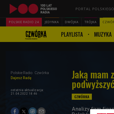
PORTAL POLSKIEGO
POLSKIE RADIO 24
JEDYNKA
DWÓJKA
TRÓJKA
CZWÓ
PLAYLISTA
MUZYKA
Jaką mam z
Polskie Radio
Czwórka
Dajesz Radę
podwyższy
ostatnia aktualizacja:
21.04.2022 18:46
Analizy firm fin