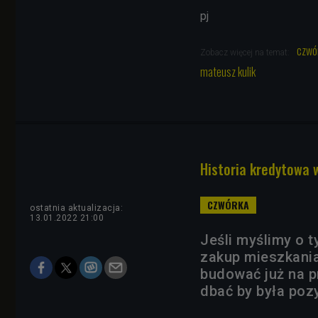
pj
czwó
Zobacz więcej na temat:
mateusz kulik
Historia kredytowa 
ostatnia aktualizacja:
13.01.2022 21:00
Jeśli myślimy o t
zakup mieszkania
budować już na p
dbać by była poz