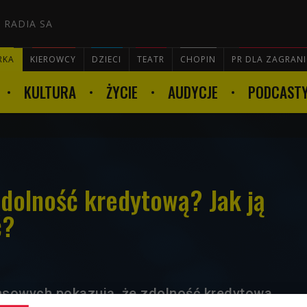
 RADIA SA
RKA
KIEROWCY
DZIECI
TEATR
CHOPIN
PR DLA ZAGRAN
KULTURA
ŻYCIE
AUDYCJE
PODCAST

dolność kredytową? Jak ją
ć?
ansowych pokazują, że zdolność kredytowa