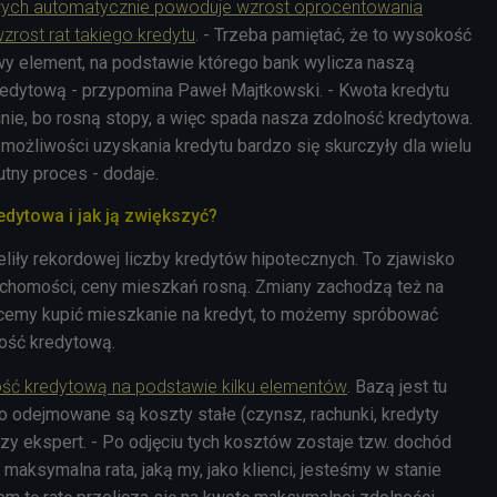
wych automatycznie powoduje wzrost oprocentowania
zrost rat takiego kredytu
. - Trzeba pamiętać, że to wysokość
y element, na podstawie którego bank wylicza naszą
redytową - przypomina Paweł Majtkowski. - Kwota kredytu
ośnie, bo rosną stopy, a więc spada nasza zdolność kredytowa.
 możliwości uzyskania kredytu bardzo się skurczyły dla wielu
tny proces - dodaje.
dytowa i jak ją zwiększyć?
liły rekordowej liczby kredytów hipotecznych. To zjawisko
uchomości, ceny mieszkań rosną. Zmiany zachodzą też na
hcemy kupić mieszkanie na kredyt, to możemy spróbować
ość kredytową.
ność kredytową na podstawie kilku elementów
. Bazą jest tu
o odejmowane są koszty stałe (czynsz, rachunki, kredyty
zy ekspert. - P
o odjęciu tych kosztów zostaje tzw. dochód
 maksymalna rata, jaką my, jako klienci, jesteśmy w stanie