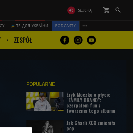
shopping_cart


SŁUCHAJ

ICY
ПР ДЛЯ УКРАЇНИ
PODCASTY
Y
ZESPÓŁ
POPULARNE
Eryk Moczko o płycie
"FAMILY BRAND":
czerpałem fun z
tworzenia tego albumu
Jak Charli XCX zmieniła
pop