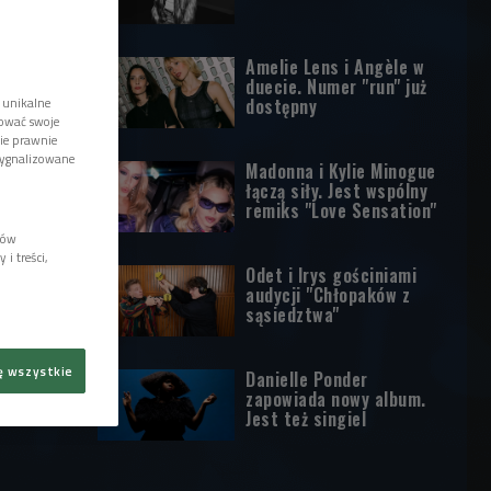
Amelie Lens i Angèle w
duecie. Numer "run" już
 unikalne
dostępny
tować swoje
wie prawnie
sygnalizowane
Madonna i Kylie Minogue
łączą siły. Jest wspólny
remiks "Love Sensation"
lów
i treści,
Odet i Irys gościniami
audycji "Chłopaków z
sąsiedztwa"
ę wszystkie
Danielle Ponder
zapowiada nowy album.
Jest też singiel