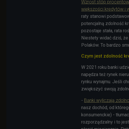
Wzrost stóp procento
większości kredytów i w
raty stanowi podstawow
potencjalną zdolność k
pozostaje stała, rata r
Niestety widać dziś, że
Polaków. To bardzo smu
Czym jest zdolność kre
W 2021 roku banki udzie
napędza też rynek nier
rynku wynajmu. Jeśli c
zwiększyć swoją zdoln
-
Banki wyliczają zdol
nasz dochód, od któreg
konsumenckie) - tłumac
rozporządzalny i to jest