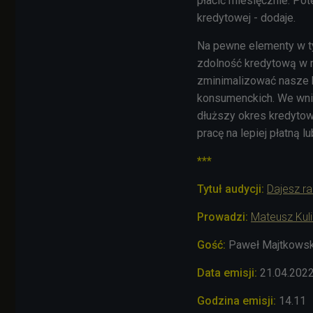
płacić miesięcznie. Pot
kredytowej - dodaje.
Na pewne elementy w t
zdolność kredytową w r
zminimalizować nasze k
konsumenckich. We wni
dłuższy okres kredyto
pracę na lepiej płatną 
***
Tytuł audycji:
Dajesz r
Prowadzi:
Mateusz Kuli
Gość:
Paweł Majtkowski
Data emisji:
21.04
.202
Godzina emisji:
14.11