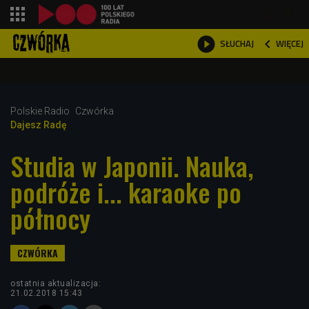
shopping_cart



WIĘCEJ
SŁUCHAJ

Polskie Radio
Czwórka
Dajesz Radę
Studia w Japonii. Nauka,
podróże i... karaoke po
północy
ostatnia aktualizacja:
21.02.2018 15:43