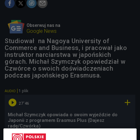
Obserwuj nas na
Google News
Studiował na Nagoya University of
Commerce and Business, i pracował jako
instruktor narciarstwa w japońskich
górach. Michał Szymczyk opowiedział w
Czwórce o swoich doświadczeniach
podczas japońskiego Erasmusa.
1 plik
AUDIO


27'46
Michał Szymczyk opowiada o swoim wyjeździe do
Japonii z programem Erasmus Plus (Dajesz
radę/Czwórka)