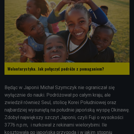
Wolonturystyka. Jak połączyć podróże z pomaganiem?
Będąc w Japonii Michał Szymczyk nie ograniczał się
wyłącznie do nauki. Podróżował po całym kraju, ale
zwiedził również Seul, stolicę Korei Południowej oraz
najbardziej wysuniętą na południe japońską wyspę Okinawę.
Zdobył największy szczyt Japonii, czyli Fuji o wysokości
3776 n.p.m, i nurkował z rekinami wielorybimi. Ile
kosztowała go japońska przygoda i w jakim stopniu