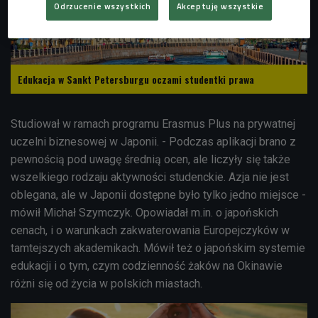
Odrzucenie wszystkich
Akceptuję wszystkie
Edukacja w Sankt Petersburgu oczami studentki prawa
Studiował w ramach programu Erasmus Plus na prywatnej
uczelni biznesowej w Japonii. - Podczas aplikacji brano z
pewnością pod uwagę średnią ocen, ale liczyły się także
wszelkiego rodzaju aktywności studenckie. Azja nie jest
oblegana, ale w Japonii dostępne było tylko jedno miejsce -
mówił Michał Szymczyk. Opowiadał m.in. o japońskich
cenach, i o warunkach zakwaterowania Europejczyków w
tamtejszych akademikach. Mówił też o japońskim systemie
edukacji i o tym, czym codzienność żaków na Okinawie
różni się od życia w polskich miastach.