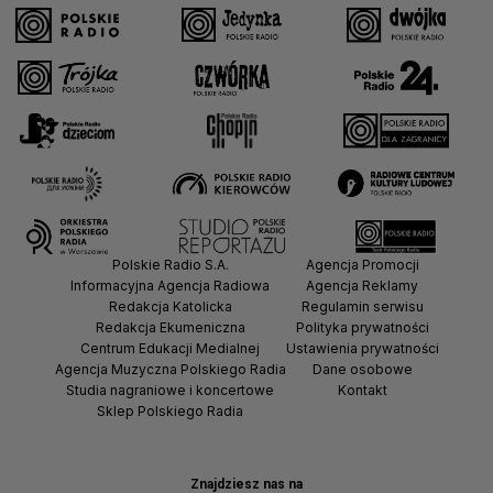
Polskie Radio S.A.
Agencja Promocji
Informacyjna Agencja Radiowa
Agencja Reklamy
Redakcja Katolicka
Regulamin serwisu
Redakcja Ekumeniczna
Polityka prywatności
Centrum Edukacji Medialnej
Ustawienia prywatności
Agencja Muzyczna Polskiego Radia
Dane osobowe
Studia nagraniowe i koncertowe
Kontakt
Sklep Polskiego Radia
Znajdziesz nas na