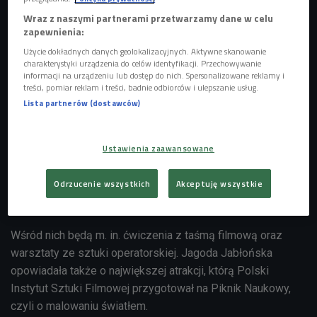
Wraz z naszymi partnerami przetwarzamy dane w celu
zapewnienia:
Użycie dokładnych danych geolokalizacyjnych. Aktywne skanowanie
charakterystyki urządzenia do celów identyfikacji. Przechowywanie
informacji na urządzeniu lub dostęp do nich. Spersonalizowane reklamy i
treści, pomiar reklam i treści, badnie odbiorców i ulepszanie usług.
Lista partnerów (dostawców)
Foto: Fragm. plakatu 19. Pikniku Naukowego/mat. pras.
Ustawienia zaawansowane
- Postawiliśmy na zasadę "zrób to sam" i przygotowaliśmy
Odrzucenie wszystkich
Akceptuję wszystkie
doświadczenia, które nie będą mogły się odbyć bez udziału
publiczności - mówi gość Czwórki.
Wśród nich będą m. in. ćwiczenia z taśmą filmową oraz
warsztaty ze sztuki operatorskiej. Jagoda Jabłońska
opowiadała także o największej atrakcji, którą Polski
Instytut Sztuki Filmowej przygotował na Piknik Naukowy,
czyli o malowaniu światłem.