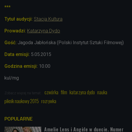
***
Tytuł audycji:
Stacja Kultura
Prowadzi:
Katarzyna Dydo
Goś
ć:
Jagoda Jabłońska (Polski Instytut Sztuki Filmowej)
Data emisji:
5.05.2015
Godzina emisji:
10.00
kul/mg
czwórka
film
katarzyna dydo
nauka
Zobacz więcej na temat:
piknik naukowy 2015
rozrywka
POPULARNE
Amelie Lens i Angèle w duecie. Numer