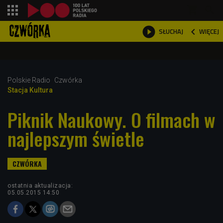
shopping_cart



WIĘCEJ
SŁUCHAJ

Polskie Radio
Czwórka
Stacja Kultura
Piknik Naukowy. O filmach w
najlepszym świetle
ostatnia aktualizacja:
05.05.2015 14:50