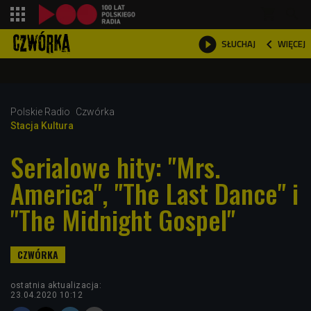
shopping_cart



WIĘCEJ
SŁUCHAJ

Polskie Radio
Czwórka
Stacja Kultura
Serialowe hity: "Mrs.
America", "The Last Dance" i
"The Midnight Gospel"
ostatnia aktualizacja:
23.04.2020 10:12