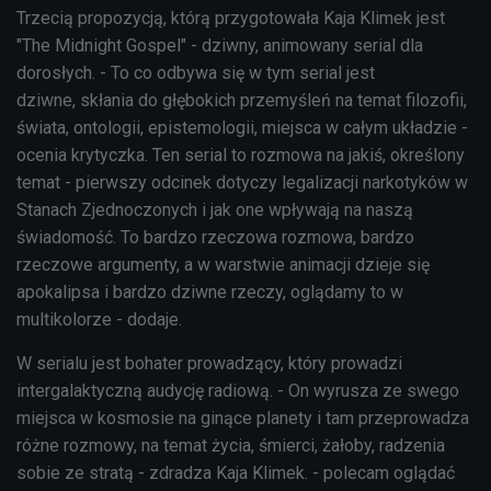
Trzecią propozycją, którą przygotowała Kaja Klimek jest
"The Midnight Gospel" - dziwny, animowany serial dla
dorosłych. - To co odbywa się w tym serial jest
dziwne,
skłania do głębokich przemyśleń na temat filozofii,
świata, ontologii, epistemologii, miejsca w całym układzie -
ocenia krytyczka.
Ten serial to rozmowa na jakiś, określony
temat - pierwszy odcinek dotyczy legalizacji narkotyków w
Stanach Zjednoczonych i jak one wpływają na naszą
świadomość. To bardzo rzeczowa rozmowa, bardzo
rzeczowe argumenty, a w warstwie animacji dzieje się
apokalipsa i bardzo dziwne rzeczy, oglądamy to w
multikolorze - dodaje.
W serialu jest bohater prowadzący, który prowadzi
intergalaktyczną audycję radiową. - On wyrusza ze swego
miejsca w kosmosie na ginące planety i tam przeprowadza
różne rozmowy, na temat życia, śmierci, żałoby, radzenia
sobie ze stratą - zdradza Kaja Klimek. - polecam oglądać