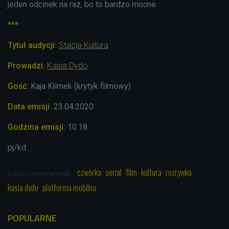
jeden odcinek na raz, bo to bardzo mocne.
***
Tytuł audycji:
Stacja Kultura
Prowadzi:
Kasia Dydo
Gość:
Kaja Klimek (krytyk filmowy)
Data emisji:
23.04
.2020
Godzina emisji:
10.18
pj/kd
czwórka
serial
film
kultura
rozrywka
Zobacz więcej na temat:
kasia dydo
platforma mobilna
POPULARNE