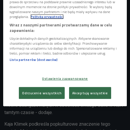
prawa do sprzeciwu na podstawie prawnie uzasadnionego interesu lub w
dowolnym momencie na stronie polityki prywatności. Te wybory będą
sygnalizowane naszym partnerom i nie będą miały wpływu na dane
przeglądania.
Polityka prywatności
Seriale na kwarantannę poleca Kaja Klimek
Wraz z naszymi partnerami przetwarzamy dane w celu
zapewnienia:
Użycie dokładnych danych geolokalizacyjnych. Aktywne skanowanie
W skrócie "The Last Dance" możemy nazwać serialem
charakterystyki urządzenia do celów identyfikacji. Przechowywanie
dokumentalnym o karierze Michaela Jordana w latach 90. -
informacji na urządzeniu lub dostęp do nich. Spersonalizowane reklamy i
treści, pomiar reklam i treści, badnie odbiorców i ulepszanie usług.
To też serial nostalgiczny, oczywiście obowiązkowa
Lista partnerów (dostawców)
pozycja dla fanów sportu, najlepszej koszykarskiej ligi
świata - podkreśla Kaja Klimek. - Przenosimy się do sezonu
1997 roku, kiedy po raz 6. Chicago Bulls przymierzało się
Ustawienia zaawansowane
do zdobycia tytułu mistrza NBA. Mamy postać trenera Phila
Jacksona - to postać absolutnie legendarna, Michela
Odrzucenie wszystkich
Akceptuję wszystkie
Jordana, Scottie Pipena czy Dennisa Rodmana. Wszystkich
mocno zaangażowanych w obecność Chicago Bulls w NBA
tamtym czasie - dodaje.
Kaja Klimek podkreśla popkulturowe znaczenie tego