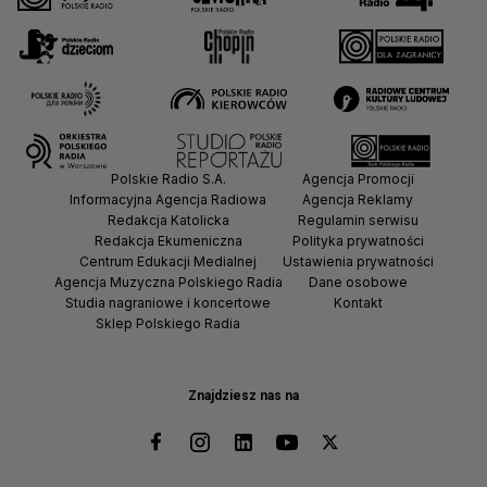
Polskie Radio S.A.
Agencja Promocji
Informacyjna Agencja Radiowa
Agencja Reklamy
Redakcja Katolicka
Regulamin serwisu
Redakcja Ekumeniczna
Polityka prywatności
Centrum Edukacji Medialnej
Ustawienia prywatności
Agencja Muzyczna Polskiego Radia
Dane osobowe
Studia nagraniowe i koncertowe
Kontakt
Sklep Polskiego Radia
Znajdziesz nas na