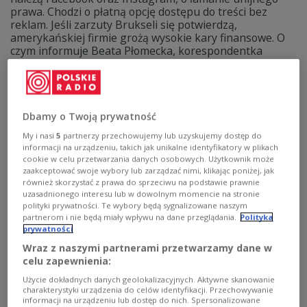
prawa. Chodzi o płatną opcję dostępu do treści bez
reklam. Jeśli zarzuty Brukseli się potwierdzą,
amerykańskiej firmie grożą wysokie kary finansowe. O
czym informuje Beata Płomecka, korespondentka
Polskiego Radia z Brukseli.
Zobacz więcej na temat:
ŚWIAT
google
Komisja Europejska
firmy
Facebook
Instagram
cyfryzacja biznesu
GOSPODARKA
Dbamy o Twoją prywatność
My i nasi
5
partnerzy przechowujemy lub uzyskujemy dostęp do
informacji na urządzeniu, takich jak unikalne identyfikatory w plikach
cookie w celu przetwarzania danych osobowych. Użytkownik może
zaakceptować swoje wybory lub zarządzać nimi, klikając poniżej, jak
również skorzystać z prawa do sprzeciwu na podstawie prawnie
uzasadnionego interesu lub w dowolnym momencie na stronie
polityki prywatności. Te wybory będą sygnalizowane naszym
partnerom i nie będą miały wpływu na dane przeglądania.
Polityka
prywatności
Wraz z naszymi partnerami przetwarzamy dane w
celu zapewnienia:
"Pozłacany wiek" - podróż z pilotem
Użycie dokładnych danych geolokalizacyjnych. Aktywne skanowanie
charakterystyki urządzenia do celów identyfikacji. Przechowywanie
śladami XIX-wiecznej nowojorskiej socjety
informacji na urządzeniu lub dostęp do nich. Spersonalizowane