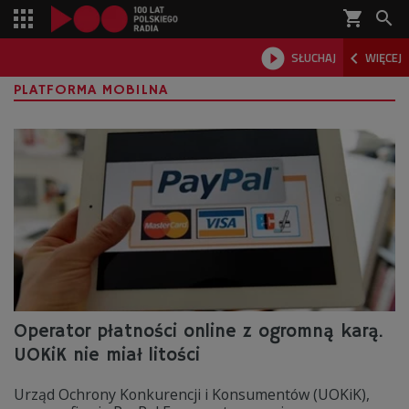
shopping_cart



SŁUCHAJ
WIĘCEJ

PLATFORMA MOBILNA
Operator płatności online z ogromną karą.
UOKiK nie miał litości
Urząd Ochrony Konkurencji i Konsumentów (UOKiK),