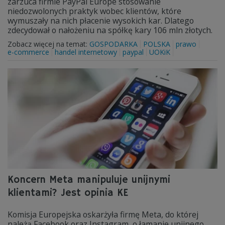
zarzuca firmie PayPal Europe stosowanie
niedozwolonych praktyk wobec klientów, które
wymuszały na nich płacenie wysokich kar. Dlatego
zdecydował o nałożeniu na spółkę kary 106 mln złotych.
Zobacz więcej na temat:
GOSPODARKA
POLSKA
prawo
e-commerce
handel internetowy
paypal
UOKiK
Koncern Meta manipuluje unijnymi
klientami? Jest opinia KE
Komisja Europejska oskarżyła firmę Meta, do której
należą Facebook oraz Instagram, o łamanie unijnego