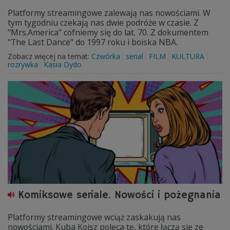
Platformy streamingowe zalewają nas nowościami. W
tym tygodniu czekają nas dwie podróże w czasie. Z
"Mrs.America" cofniemy się do lat. 70. Z dokumentem
"The Last Dance" do 1997 roku i boiska NBA.
Zobacz więcej na temat:
Czwórka
serial
FILM
KULTURA
rozrywka
Kasia Dydo
Komiksowe seriale. Nowości i pożegnania
Platformy streamingowe wciąż zaskakują nas
nowościami. Kuba Koisz poleca te, które łączą się ze