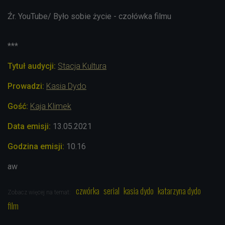
Źr. YouTube/ Było sobie życie - czołówka filmu
***
Tytuł audycji:
Stacja Kultura
Prowadzi:
Kasia Dydo
Gość:
Kaja Klimek
Data emisji:
13.05
.2021
Godzina emisji:
10.16
aw
czwórka
serial
kasia dydo
katarzyna dydo
Zobacz więcej na temat:
film