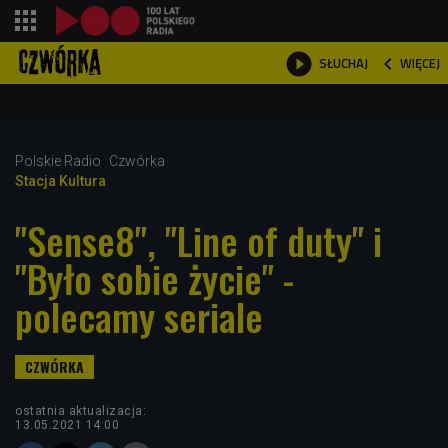
shopping_cart



WIĘCEJ
SŁUCHAJ

Polskie Radio
Czwórka
Stacja Kultura
"Sense8", "Line of duty" i
"Było sobie życie" -
polecamy seriale
ostatnia aktualizacja:
13.05.2021 14:00