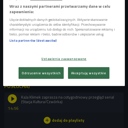
Wachowskie. Jest to opowieść o ludziach, którzy są
Wraz z naszymi partnerami przetwarzamy dane w celu
zapewnienia:
sensatami i współodczuwają ze sobą nawzajem. - Jest ich
Użycie dokładnych danych geolokalizacyjnych. Aktywne skanowanie
ośmioro, dowiadujemy się jak rodzi się pomiędzy nimi ta
charakterystyki urządzenia do celów identyfikacji. Przechowywanie
więź. Jest to opowieść o "kolektywnej duszy" rozsianej po
informacji na urządzeniu lub dostęp do nich. Spersonalizowane reklamy i
całym świecie. Zaczynają współsłyszeć np. dźwięki, albo
treści, pomiar reklam i treści, badnie odbiorców i ulepszanie usług.
Lista partnerów (dostawców)
odczuwać deszcz w słoneczny dzień, którego doświadcza
w tym momencie osoba na innym krańcu świata - opowiada
Kaja Klimek. - Podoba mi się zawarta w tym filmie
Ustawienia zaawansowane
pozytywna afirmacja kolektywizmu. Serial pokazuje nam
alternatywną wersję wobec nacisku na indywidualizm.
Odrzucenie wszystkich
Akceptuję wszystkie
POSŁUCHAJ
KaJa Klimek zaprasza na cotygodniowy przegląd serial
(Stacja Kultura/Czwórka)
14:56