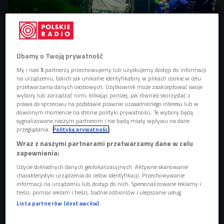
Anna Rusowicz n a scenie podczas występu
Foto: Wojciech Kusiński/Polskie
Radio
Dbamy o Twoją prywatność
"Tobie" zapowiada najnowszą płytę artystki i pokazuje Annę
Rusowicz w jej własnym stylu.
Utwór zachowuje bigbitowy
My i nasi
5
partnerzy przechowujemy lub uzyskujemy dostęp do informacji
na urządzeniu, takich jak unikalne identyfikatory w plikach cookie w celu
sznyt.
przetwarzania danych osobowych. Użytkownik może zaakceptować swoje
wybory lub zarządzać nimi, klikając poniżej, jak również skorzystać z
- Moje płyty zamykają pewien rozdział - przyznaje artystka.
prawa do sprzeciwu na podstawie prawnie uzasadnionego interesu lub w
dowolnym momencie na stronie polityki prywatności. Te wybory będą
- Tak było z płytą "Przebudzenie", wtedy urodziłam
sygnalizowane naszym partnerom i nie będą miały wpływu na dane
dziecko, to był szalony czas, projekt "Nixes" to płyta
przeglądania.
Polityka prywatności
ciążowa, czyli też specyficzny moment w moim życiu.
Wraz z naszymi partnerami przetwarzamy dane w celu
"Tobie" zapowiada album, który będzie przejściem do
zapewnienia:
innego życia - dodaje
.
Użycie dokładnych danych geolokalizacyjnych. Aktywne skanowanie
charakterystyki urządzenia do celów identyfikacji. Przechowywanie
W rozmowie z Damianem Sikorskim artystka zdradza, że
informacji na urządzeniu lub dostęp do nich. Spersonalizowane reklamy i
treści, pomiar reklam i treści, badnie odbiorców i ulepszanie usług.
jest zwolenniczką "odżywiania małymi łyżkami, bo tym też
Lista partnerów (dostawców)
można się najeść". Tak też chce odsłaniać tajemnice
nadchodzącej płyty. - Moje albumy są trochę inne, ale jest w