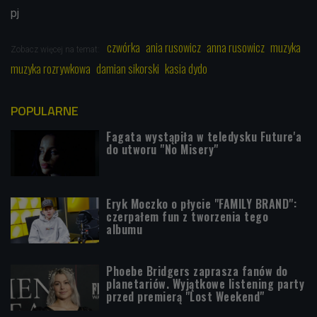
pj
czwórka
ania rusowicz
anna rusowicz
muzyka
Zobacz więcej na temat:
muzyka rozrywkowa
damian sikorski
kasia dydo
POPULARNE
Fagata wystąpiła w teledysku Future'a
do utworu "No Misery"
Eryk Moczko o płycie "FAMILY BRAND":
czerpałem fun z tworzenia tego
albumu
Phoebe Bridgers zaprasza fanów do
planetariów. Wyjątkowe listening party
przed premierą "Lost Weekend"