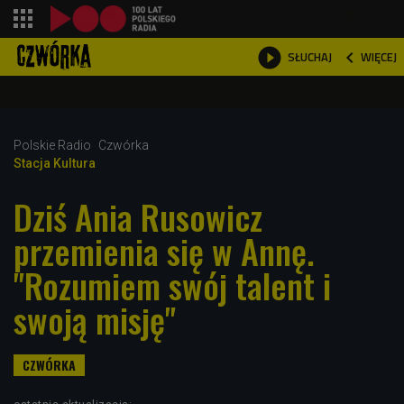
shopping_cart



WIĘCEJ
SŁUCHAJ

Polskie Radio
Czwórka
Stacja Kultura
Dziś Ania Rusowicz
przemienia się w Annę.
"Rozumiem swój talent i
swoją misję"