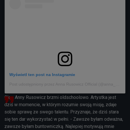
Wyświetl ten post na Instagramie
Post udostępniony przez Anna Rusowicz Official (@anna_rusowicz_official)
Głos Anny Rusowicz brzmi oldschoolowo. Artystka jest
dziś w momencie, w którym rozumie swoją misję, zdaje
sobie sprawę ze swego talentu. Przyznaje, że dziś stara
się ten dar wykorzystać w pełni. - Zawsze byłam odważna,
zawsze byłam buntowniczką. Najlepiej motywują mnie