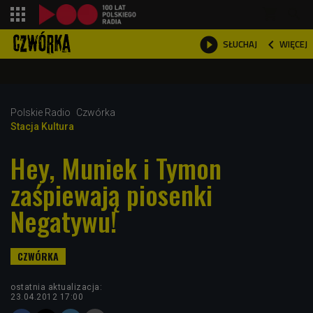
shopping_cart



WIĘCEJ
SŁUCHAJ

Polskie Radio
Czwórka
Stacja Kultura
Hey, Muniek i Tymon
zaśpiewają piosenki
Negatywu!
ostatnia aktualizacja:
23.04.2012 17:00