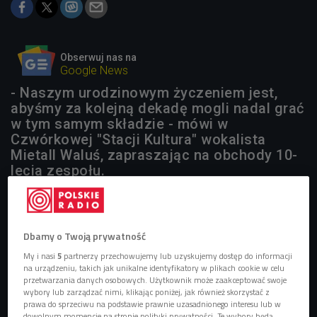
Obserwuj nas na
Google News
- Naszym urodzinowym życzeniem jest,
abyśmy za kolejną dekadę mogli nadal grać
w tym samym składzie - mówi w
Czwórkowej "Stacji Kultura" wokalista
Mietall Waluś, zapraszając na obchody 10-
lecia zespołu.
1 plik
AUDIO


Dbamy o Twoją prywatność
09'07
My i nasi
5
partnerzy przechowujemy lub uzyskujemy dostęp do informacji
Mietall Waluś i Adrian "Afgan" Gąsior o dziesięcioleciu
na urządzeniu, takich jak unikalne identyfikatory w plikach cookie w celu
zespołu Negatyw
przetwarzania danych osobowych. Użytkownik może zaakceptować swoje
wybory lub zarządzać nimi, klikając poniżej, jak również skorzystać z
prawa do sprzeciwu na podstawie prawnie uzasadnionego interesu lub w
dowolnym momencie na stronie polityki prywatności. Te wybory będą