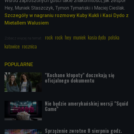
Wśród zaproszonych gości takie znakomitości, jak zespół
Hey, Muniek Staszczyk, Tymon Tymański i Maciej Cieślak.
Szczegóły w nagraniu rozmowy Kuby Kukli i Kasi Dydo z
Mietallem Walusiem
rock
rock
hey
muniek
kasia dydo
polska
Zobacz więcej na temat:
katowice
rocznica
POPULARNE
"Kochane kłopoty" doczekają się
oficjalnego dokumentu
Nie będzie amerykańskiej wersji "Squid
Game"
Sprzężenie zwrotne 8 sierpnia godz.