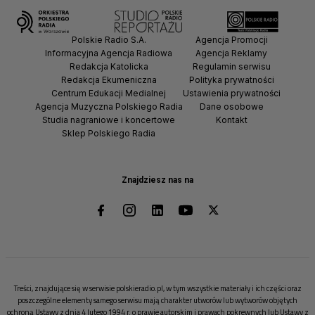
Polskie Radio S.A.
Agencja Promocji
Informacyjna Agencja Radiowa
Agencja Reklamy
Redakcja Katolicka
Regulamin serwisu
Redakcja Ekumeniczna
Polityka prywatności
Centrum Edukacji Medialnej
Ustawienia prywatności
Agencja Muzyczna Polskiego Radia
Dane osobowe
Studia nagraniowe i koncertowe
Kontakt
Sklep Polskiego Radia
Znajdziesz nas na
Treści, znajdujące się w serwisie polskieradio.pl, w tym wszystkie materiały i ich części oraz
poszczególne elementy samego serwisu mają charakter utworów lub wytworów objętych
ochroną Ustawy z dnia 4 lutego 1994 r. o prawie autorskim i prawach pokrewnych lub Ustawy z