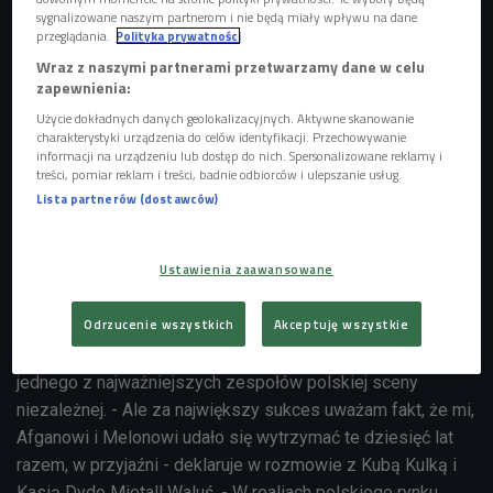
sygnalizowane naszym partnerom i nie będą miały wpływu na dane
przeglądania.
Polityka prywatności
Wraz z naszymi partnerami przetwarzamy dane w celu
zapewnienia:
Użycie dokładnych danych geolokalizacyjnych. Aktywne skanowanie
charakterystyki urządzenia do celów identyfikacji. Przechowywanie
informacji na urządzeniu lub dostęp do nich. Spersonalizowane reklamy i
treści, pomiar reklam i treści, badnie odbiorców i ulepszanie usług.
Lista partnerów (dostawców)
Ustawienia zaawansowane
Odrzucenie wszystkich
Akceptuję wszystkie
Dorobek Negatywu to cztery studyjne albumy oraz status
jednego z najważniejszych zespołów polskiej sceny
niezależnej. - Ale za największy sukces uważam fakt, że mi,
Afganowi i Melonowi udało się wytrzymać te dziesięć lat
razem, w przyjaźni - deklaruje w rozmowie z Kubą Kulką i
Kasią Dydo Mietall Waluś. - W realiach polskiego rynku