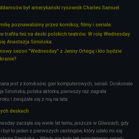
ddamsów był amerykański rysownik Charles Samuel
ilię poznawaliśmy przez komiksy, filmy i seriale.
trafiła też na deski polskich teatrów. W rolę Wednesday
 się Anastazja Simińska.
nowy sezon "Wednesday" z Jenny Ortegą i kto będzie
ekranie?
na jest z komiksów, gier komputerowych, seriali. Doskonale
zja Simińska, polska aktorka, pierwszy raz zagrała
ku i związała się z nią na lata.
nych deskach
esday zaczęła się wiele lat temu, jeszcze w Gliwicach, gdy
i był to jeden z pierwszych castingów, który udało mi się
azja Simińska. - Wtedy nie było tak popularnego serialu,