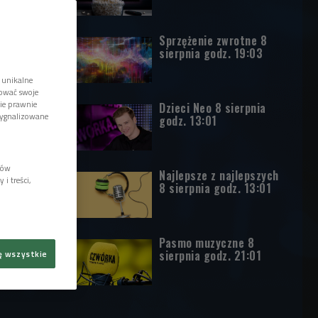
Sprzężenie zwrotne 8
sierpnia godz. 19:03
 unikalne
tować swoje
wie prawnie
Dzieci Neo 8 sierpnia
sygnalizowane
godz. 13:01
lów
Najlepsze z najlepszych
i treści,
8 sierpnia godz. 13:01
Pasmo muzyczne 8
sierpnia godz. 21:01
ę wszystkie