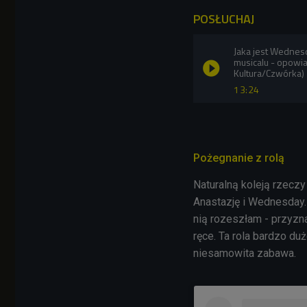
POSŁUCHAJ
Jaka jest Wednes
musicalu - opowia
Kultura/Czwórka)
13:24
Pożegnanie z rolą
Naturalną koleją rzeczy 
Anastazję i Wednesday. 
nią rozeszłam - przyzna
ręce. Ta rola bardzo du
niesamowita zabawa.