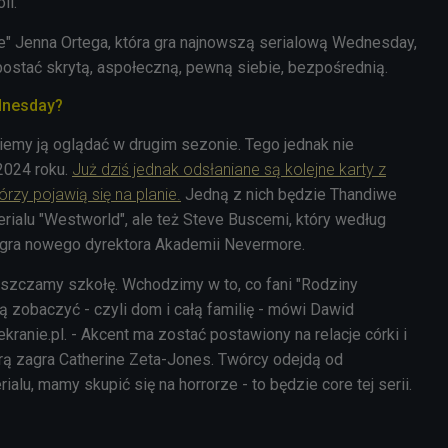
oli.
" Jenna Ortega, która gra najnowszą serialową Wednesday,
 postać skrytą, aspołeczną, pewną siebie, bezpośrednią.
dnesday?
emy ją oglądać w drugim sezonie. Tego jednak nie
2024 roku.
Już dziś jednak odsłaniane są kolejne karty z
rzy pojawią się na planie.
Jedną z nich będzie Thandiwe
erialu "Westworld", ale też Steve Buscemi, który według
zagra nowego dyrektora Akademii Nevermore.
szczamy szkołę. Wchodzimy w to, co fani "Rodziny
zobaczyć - czyli dom i całą familię - mówi Dawid
kranie.pl. - Akcent ma zostać postawiony na relacje córki i
którą zagra Catherine Zeta-Jones. Twórcy odejdą od
lu, mamy skupić się na horrorze - to będzie core tej serii.