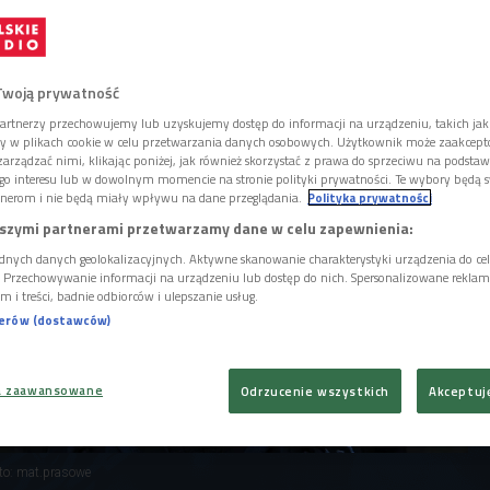
olę Wednesday. Jej kreacja wyprzedziła
tegi, którą znamy z serialu. Sprawdzamy,
n "Wednesday".
Twoją prywatność
artnerzy przechowujemy lub uzyskujemy dostęp do informacji na urządzeniu, takich jak
ory w plikach cookie w celu przetwarzania danych osobowych. Użytkownik może zaakcep
arządzać nimi, klikając poniżej, jak również skorzystać z prawa do sprzeciwu na podsta
go interesu lub w dowolnym momencie na stronie polityki prywatności. Te wybory będą 
nerom i nie będą miały wpływu na dane przeglądania.
Polityka prywatności
szymi partnerami przetwarzamy dane w celu zapewnienia:
dnych danych geolokalizacyjnych. Aktywne skanowanie charakterystyki urządzenia do ce
i. Przechowywanie informacji na urządzeniu lub dostęp do nich. Spersonalizowane reklamy 
m i treści, badnie odbiorców i ulepszanie usług.
nerów (dostawców)
a zaawansowane
Odrzucenie wszystkich
Akceptuj
to: mat.prasowe