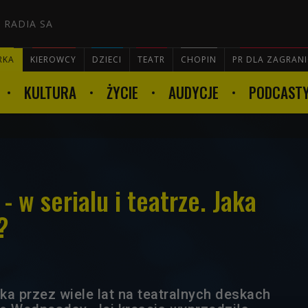
 RADIA SA
RKA
KIEROWCY
DZIECI
TEATR
CHOPIN
PR DLA ZAGRAN
KULTURA
ŻYCIE
AUDYCJE
PODCAST

 w serialu i teatrze. Jaka
?
ka przez wiele lat na teatralnych deskach