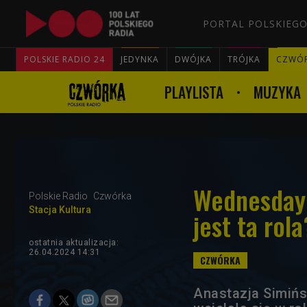
PORTAL POLSKIEGO
POLSKIE RADIO 24
JEDYNKA
DWÓJKA
TRÓJKA
CZWÓ
PLAYLISTA
MUZYKA
Wednesday -
Polskie Radio
Czwórka
Stacja Kultura
jest ta rola
ostatnia aktualizacja:
26.04.2024 14:31
Anastazja Simińs