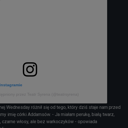
Instagramie
tępniony przez Teatr Syrena (@teatrsyrena)
nej Wednesday różnił się od tego, który dziś staje nam przed
y imię córki Addamsów. - Ja miałam perukę, białą twarz,
, czarne włosy, ale bez warkoczyków - opowiada