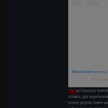
Wyświetl ten post na 
Post udos
Wygląd fizyczny teatral
oczami, gdy wypowiadam
mocny gotycki make-up