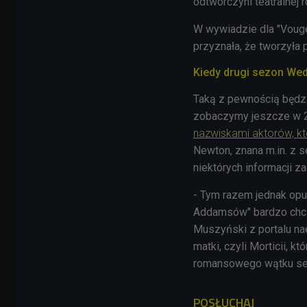
odtwórczyni teatralnej r
W wywiadzie dla "Vouge
przyznała, że tworzyła
Kiedy drugi sezon We
Taką z pewnością będzi
zobaczymy jeszcze w 
nazwiskami aktorów, któ
Newton, znana m.in. z s
niektórych informacji 
- Tym razem jednak opu
Addamsów" bardzo chcą 
Muszyński z portalu nae
matki, czyli Morticii, 
romansowego wątku seria
POSŁUCHAJ