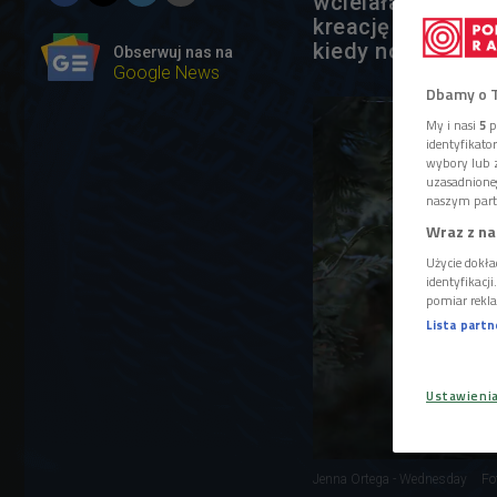
wcielała się w r
kreację Jenny Or
kiedy nowy sezo
Obserwuj nas na
Google News
Dbamy o 
My i nasi
5
p
identyfikat
wybory lub z
uzasadnione
naszym part
Wraz z na
Użycie dokła
identyfikacj
pomiar rekla
Lista part
Ustawieni
Jenna Ortega - Wednesday
Fo