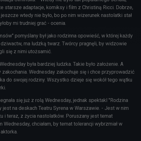
e starsze adaptacje, komiksy i film z Christiną Ricci. Dobrze,
jeszcze wtedy nie było, bo po nim wizerunek nastolatki stał
yłoby mi trudniej grać - ocenia.
sów" pomyślany był jako rodzinna opowieść, w której każdy
 dziwactw, ma ludzką twarz. Twórcy pragnęli, by widzowie
gli się z nimi utożsamić.
Wednesday była bardziej ludzka. Takie było założenie. A
y zakochania. Wednesday zakochuje się i chce przyprowadzić
ka do swojej rodziny. Wszystko dzieje się wokół tego wątku
ki.
egnała się już z rolą Wednesday, jednak spektakl "Rodzina
jest na deskach Teatru Syrena w Warszawie. - Jest w nim
 i teraz, z życia nastolatków. Poruszany jest temat
m Wednesday, chciałam, by temat tolerancji wybrzmiał w
 aktorka.