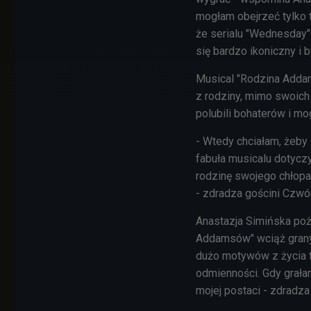
mogłam obejrzeć tylko t
że serialu "Wednesday" 
się bardzo ikoniczny i b
Musical "Rodzina Addam
z rodziny, mimo swoich
polubili bohaterów i mo
- Wtedy chciałam, żeby 
fabuła musicalu dotycz
rodzinę swojego chłopa
- zdradza gościni Czwór
Anastazja Simińska poż
Addamsów" wciąż grany 
dużo motywów z życia tu
odmienności. Gdy grała
mojej postaci - zdradza