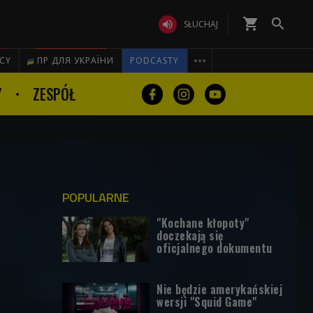
shopping_cart


SŁUCHAJ

ICY
ПР ДЛЯ УКРАЇНИ
PODCASTY
Y
ZESPÓŁ
POPULARNE
"Kochane kłopoty"
doczekają się
oficjalnego dokumentu
Nie będzie amerykańskiej
wersji "Squid Game"