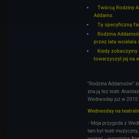
Twórcą Rodziny A
Addams.
Tę specyficzną fam
Rodzina Addamsów 
przez lata wcielała
Kiedy zobaczymy 
towarzyszył jej na 
"Rodzina Addamsów" zna
zna ją też teatr. Anasta
Wednesday już w 2015 ro
Wednesday na teatral
- Moja przygoda z Wedn
tam był teatr muzyczny, 
wygrać - wspomina Anast