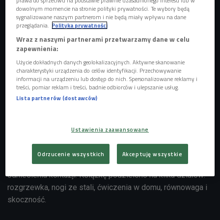
prawa do sprzeciwu na podstawie prawnie uzasadnionego interesu lub w
dowolnym momencie na stronie polityki prywatności. Te wybory będą
Ta bogato ilustrowana publikacja pozwoli nam poznać tajniki
sygnalizowane naszym partnerom i nie będą miały wpływu na dane
przeglądania.
Polityka prywatności
właściwego przygotowania się do sezonu narciarskiego...
Wraz z naszymi partnerami przetwarzamy dane w celu
Tajniki, które jednak są tylko wskazówkami do własciwego
zapewnienia:
treningu, a samych ćwiczeń nawet wielokrotne
Użycie dokładnych danych geolokalizacyjnych. Aktywne skanowanie
przeczytanie tej książki nie zastąpi.
charakterystyki urządzenia do celów identyfikacji. Przechowywanie
informacji na urządzeniu lub dostęp do nich. Spersonalizowane reklamy i
treści, pomiar reklam i treści, badnie odbiorców i ulepszanie usług.
Wydana w 2011 roku (m.in. pod patronatem Czwórki)
Lista partnerów (dostawców)
książka "Jak przygotować się do sezonu" zachęca do
odpowiedniego treningu jeszcze przed przypięciem nart i
rozpoczeciem "białego szaleństwa". Brak dobrego
Ustawienia zaawansowane
przygotowania do sezonu może spowodować, że
przyjemność z jazdy będzie znacznie mniejsza, gdyż
Odrzucenie wszystkich
Akceptuję wszystkie
przytłumią ją bolące mięśnie oraz zwiększy się ryzyko
odniesienia kontuzji. Książkę podzielono na kilka działów:
rozgrzewka, nogi ze stali, ćwiczenia w domu, równowaga i
skoczność.