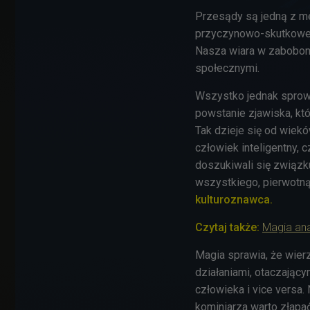
Przesądy są jedną z me
przyczynowo-skutkoweg
Nasza wiara w zabobon
społecznymi.
Wszystko jednak sprowa
powstanie zjawiska, kt
Tak dzieje się od wiek
człowiek inteligentny, 
doszukiwali się związk
wszystkiego, pierwotną 
kulturoznawca.
Czytaj także:
Magia ana
Magia sprawia, że wie
działaniami, otaczając
człowieka i vice versa.
kominiarza warto złapać