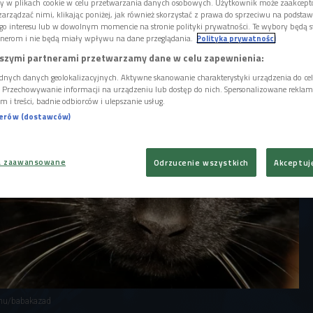
 numer 13… według badań, aż 70 procent
ory w plikach cookie w celu przetwarzania danych osobowych. Użytkownik może zaakcep
 przesądy i ich znaczenie. Skąd wzięła się
arządzać nimi, klikając poniżej, jak również skorzystać z prawa do sprzeciwu na podsta
go interesu lub w dowolnym momencie na stronie polityki prywatności. Te wybory będą 
y?
nerom i nie będą miały wpływu na dane przeglądania.
Polityka prywatności
szymi partnerami przetwarzamy dane w celu zapewnienia:
dnych danych geolokalizacyjnych. Aktywne skanowanie charakterystyki urządzenia do ce
i. Przechowywanie informacji na urządzeniu lub dostęp do nich. Spersonalizowane reklamy 
m i treści, badnie odbiorców i ulepszanie usług.
nerów (dostawców)
a zaawansowane
Odrzucenie wszystkich
Akceptuj
.hu/babakazad