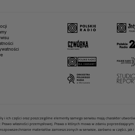
ocji
amy
rwisu
atności
ywatności
we
riały i ich części oraz poszczególne elementy samego serwisu mają charakter utwor
r. Prawo własności przemysłowej. Prawa o których mowa w zdaniu poprzedzającym pr
 rozpowszechnianie materiałów zamieszczonych w serwisie, zarówno w części, jak i