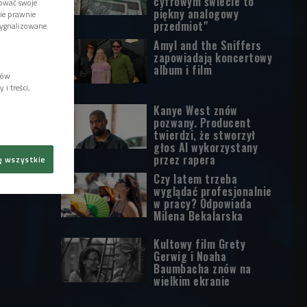
cyfrowym świecie to
tować swoje
piękny analogowy
wie prawnie
przedmiot"
sygnalizowane
Amyl and the Sniffers
zapowiadają koncertowy
album i film
lów
i treści,
Kanye West znów
pozwany. Producent
twierdzi, że stworzył
głos AI wykorzystany
przez rapera
ę wszystkie
Czy latem trzeba
wyglądać profesjonalnie
w pracy? Odpowiada
Milena Bekalarska
Kultowy film Grety
Gerwig i Noaha
Baumbacha znów na
wielkim ekranie