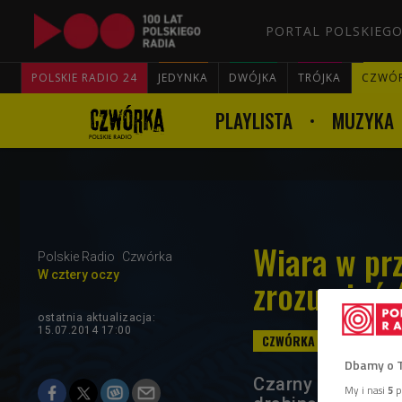
PORTAL POLSKIEGO
POLSKIE RADIO 24
JEDYNKA
DWÓJKA
TRÓJKA
CZWÓ
PLAYLISTA
MUZYKA
Wiara w pr
Polskie Radio
Czwórka
W cztery oczy
zrozumieć 
ostatnia aktualizacja:
15.07.2014 17:00
Dbamy o 
Czarny kot przeb
My i nasi
5
p