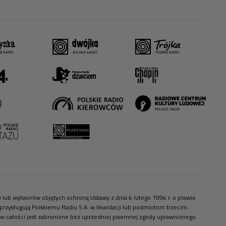
ów lub wytworów objętych ochroną Ustawy z dnia 4 lutego 1994 r. o prawie
zysługują Polskiemu Radiu S.A. w likwidacji lub podmiotom trzecim.
 w całości jest zabronione bez uprzedniej pisemnej zgody uprawnionego.