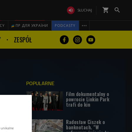
shopping_cart


SŁUCHAJ

ICY
ПР ДЛЯ УКРАЇНИ
PODCASTY
Y
ZESPÓŁ
POPULARNE
Film dokumentalny o
powrocie Linkin Park
trafi do kin
Radosław Ciszek o
banknotach. "W
 unikalne