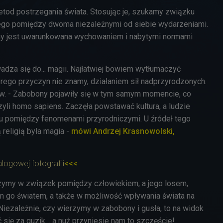
tod postrzegania świata. Stosując je, szukamy związku
o pomiędzy dwoma niezależnymi od siebie wydarzeniami.
y jest uwarunkowana wychowaniem i nabytymi normami
dza się do... magii. Najłatwiej bowiem wytłumaczyć
órego przyczyn nie znamy, działaniem sił nadprzyrodzonych.
ów. - Zabobony pojawiły się w tym samym momencie, co
czyli homo sapiens. Zaczęła powstawać kultura, a ludzie
u pomiędzy fenomenami przyrodniczymi. U źródeł tego
religią była magia -
mówi Andrzej Krasnowolski,
logowej fotografii
<<<
rzymy w związek pomiędzy człowiekiem, a jego losem,
ym go światem, a także w możliwość wpływania świata na
 Niezależnie, czy wierzymy w zabobony i gusła, to na widok
 się za guzik… a nuż przyniesie nam to szczęście!