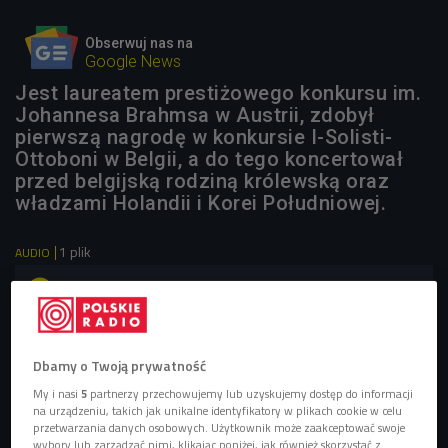
Obserwuj nas na
Google News
Jest laureatem prestiżowego konkursu im.
Johannesa Brahmsa w Austrii, zdobył
pierwszą nagrodę w konkursie I-Solisti-
Ottoboni w Belgii, a do tego koncertował
przed belgijską rodziną królewską oraz
władzami Holandii i Korei Południowej.
1 plik
AUDIO


11'22
Wiolonczelista Kacper Nowak o swoich sukcesach i
podejściu do muzyki (Czwórka/W to mi graj)
Dbamy o Twoją prywatność
My i nasi
5
partnerzy przechowujemy lub uzyskujemy dostęp do informacji
na urządzeniu, takich jak unikalne identyfikatory w plikach cookie w celu
przetwarzania danych osobowych. Użytkownik może zaakceptować swoje
wybory lub zarządzać nimi, klikając poniżej, jak również skorzystać z