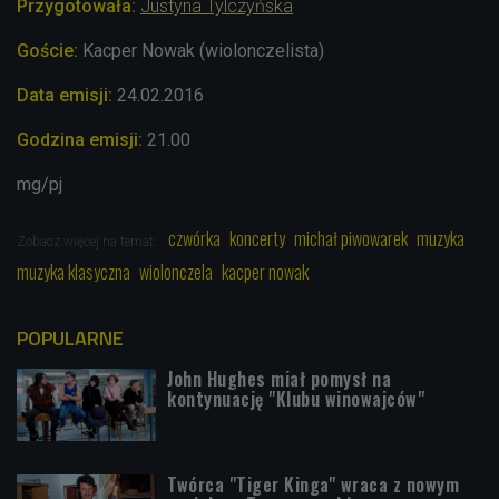
Przygotowała:
Justyna Tylczyńska
Goście:
Kacper Nowak (wiolonczelista)
Data emisji:
24.02.2016
Godzina emisji:
21.00
mg/pj
czwórka
koncerty
michał piwowarek
muzyka
Zobacz więcej na temat:
muzyka klasyczna
wiolonczela
kacper nowak
POPULARNE
John Hughes miał pomysł na
kontynuację "Klubu winowajców"
Twórca "Tiger Kinga" wraca z nowym