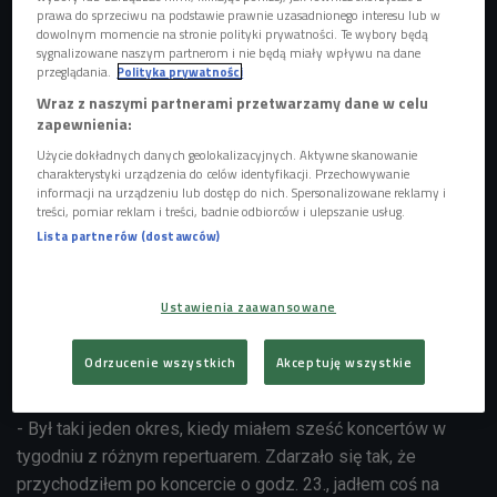
prawa do sprzeciwu na podstawie prawnie uzasadnionego interesu lub w
dowolnym momencie na stronie polityki prywatności. Te wybory będą
sygnalizowane naszym partnerom i nie będą miały wpływu na dane
przeglądania.
Polityka prywatności
Wraz z naszymi partnerami przetwarzamy dane w celu
zapewnienia:
Użycie dokładnych danych geolokalizacyjnych. Aktywne skanowanie
charakterystyki urządzenia do celów identyfikacji. Przechowywanie
informacji na urządzeniu lub dostęp do nich. Spersonalizowane reklamy i
treści, pomiar reklam i treści, badnie odbiorców i ulepszanie usług.
Kacper Nowak
Foto: Michel Cooreman/press/musicchapel.org/
Lista partnerów (dostawców)
Kacper Nowak zaczął grać na wiolonczeli w wieku ośmiu
lat.
Kiedy miał 15 lat, przeprowadził się do Brukseli
, tam w
Ustawienia zaawansowane
Konserwatorium Królewskim
uzyskał tytuł magistra z
najwyższym wyróżnieniem. Obecnie studiuje w prestiżowej
Odrzucenie wszystkich
Akceptuję wszystkie
Queen Elisabeth Music Chapel i dużo koncertuje.
- Był taki jeden okres, kiedy miałem sześć koncertów w
tygodniu z różnym repertuarem. Zdarzało się tak, że
przychodziłem po koncercie o godz. 23., jadłem coś na