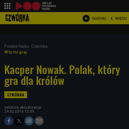
shopping_cart



WIĘCEJ
SŁUCHAJ

Polskie Radio
Czwórka
W to mi graj
Kacper Nowak. Polak, który
gra dla królów
ostatnia aktualizacja:
24.02.2016 12:05