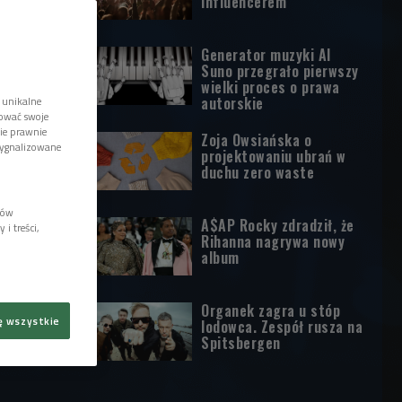
influencerem
Generator muzyki AI
Suno przegrało pierwszy
wielki proces o prawa
autorskie
 unikalne
tować swoje
wie prawnie
Zoja Owsiańska o
sygnalizowane
projektowaniu ubrań w
duchu zero waste
lów
A$AP Rocky zdradził, że
i treści,
Rihanna nagrywa nowy
album
Organek zagra u stóp
ę wszystkie
lodowca. Zespół rusza na
Spitsbergen