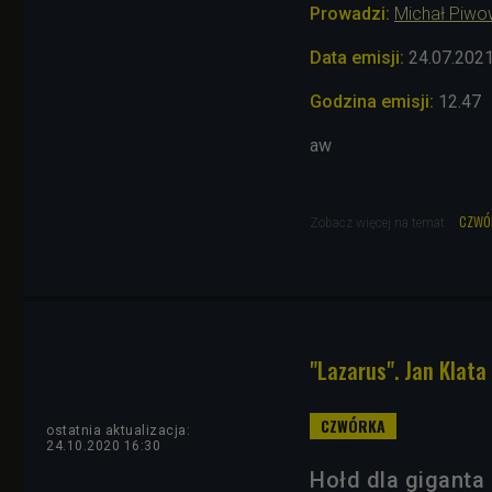
Prowadzi:
Michał Piwo
Data emisji:
24.07.202
Godzina emisji:
12.47
aw
czwó
Zobacz więcej na temat:
"Lazarus". Jan Klat
ostatnia aktualizacja:
24.10.2020 16:30
Hołd dla giganta 