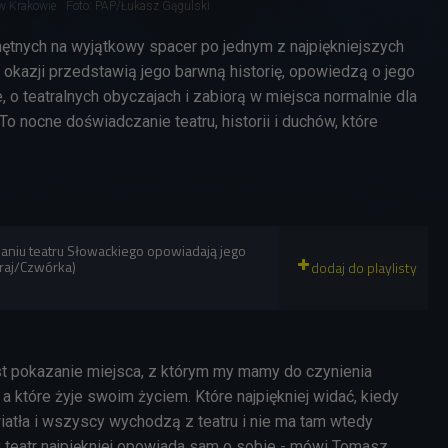
 w Krakowie
Foto: PAP/Łukasz Gągulski
tnych na wyjątkowy spacer po jednym z najpiękniejszych
 okazji przedstawią jego barwną historię, opowiedzą o jego
e, o teatralnych obyczajach i zabiorą w miejsca normalnie dla
 nocne doświadczanie teatru, historii i duchów, które
niu teatru Słowackiego opowiadają jego
graj/Czwórka)
t pokazanie miejsca, z którym my mamy do czynienia
 a które żyje swoim życiem. Które najpiękniej widać, kiedy
iatła i wszyscy wychodzą z teatru i nie ma tam wtedy
y teatr najpiękniej opowiada sam o sobie - mówi Tomasz