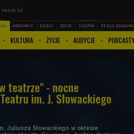
 RADIA SA
RKA
KIEROWCY
DZIECI
TEATR
CHOPIN
PR DLA ZAGRAN
KULTURA
ŻYCIE
AUDYCJE
PODCAST

w teatrze" - nocne
Teatru im. J. Słowackiego
im. Juliusza Słowackiego w okresie