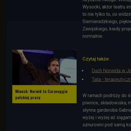
Wysocki, aktor teatru i
to nie tylko to, co widz
Siemieradzkiego, pięk
Zawijskiego, kiedy pro
normalnie.
Czytaj także:
Duch Norwida w Jele
Tata - terapeutycz
Miuosh: Norwid to Caravaggio
W ramach podróży do św
polskiej prozy
piwnice, składowiska, 
słynna garderoba Gabrie
wyżej i wyżej aż sięgam
sznurowni pod samą kopu