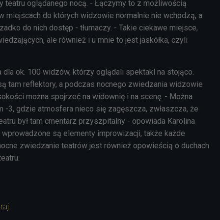
cy teatru oglądanego nocą. - Łączymy to z możliwością
w miejscach do których widzowie normalnie nie wchodzą, a
rzadko do nich dostęp - tłumaczy. - Takie ciekawe miejsce,
edzających, ale również i u mnie to jest jaskółka, czyli
 dla ok. 100 widzów, którzy oglądali spektakl na stojąco.
ą tam reflektory, a podczas nocnego zwiedzania widzowie
sokości można spojrzeć na widownię i na scenę. - Można
m -3, gdzie atmosfera nieco się zagęszcza, zwłaszcza, że
tru był tam cmentarz przyszpitalny - opowiada Karolina
 wprowadzone są elementy improwizacji, także każde
o nocne zwiedzanie teatrów jest również opowieścią o duchach
eatru.
raj