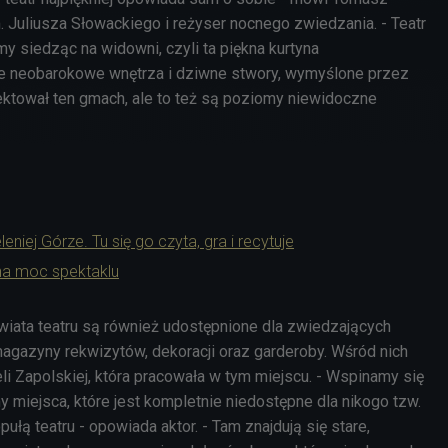
m. Juliusza Słowackiego i reżyser nocnego zwiedzania. - Teatr
imy siedząc na widowni, czyli ta piękna kurtyna
ne neobarokowe wnętrza i dziwne stwory, wymyślone przez
jektował ten gmach, ale to też są poziomy niewidoczne
niej Górze. Tu się go czyta, gra i recytuje
na moc spektaklu
iata teatru są również udostępnione dla zwiedzających
magazyny rekwizytów, dekoracji oraz garderoby. Wśród nich
li Zapolskiej, która pracowała w tym miejscu. - Wspinamy się
y miejsca, które jest kompletnie niedostępne dla nikogo tzw.
łą teatru - opowiada aktor. - Tam znajdują się stare,