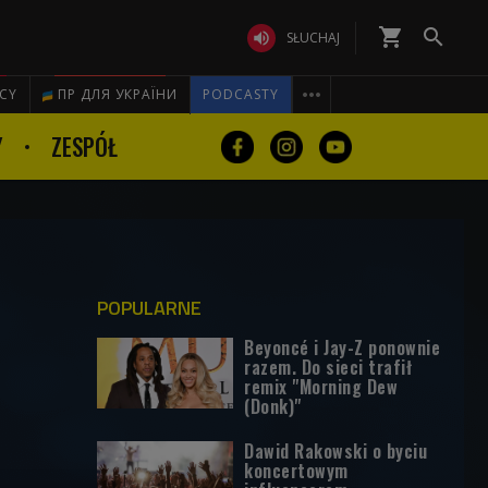
shopping_cart


SŁUCHAJ

ICY
ПР ДЛЯ УКРАЇНИ
PODCASTY
Y
ZESPÓŁ
POPULARNE
Beyoncé i Jay-Z ponownie
razem. Do sieci trafił
remix "Morning Dew
(Donk)"
Dawid Rakowski o byciu
koncertowym