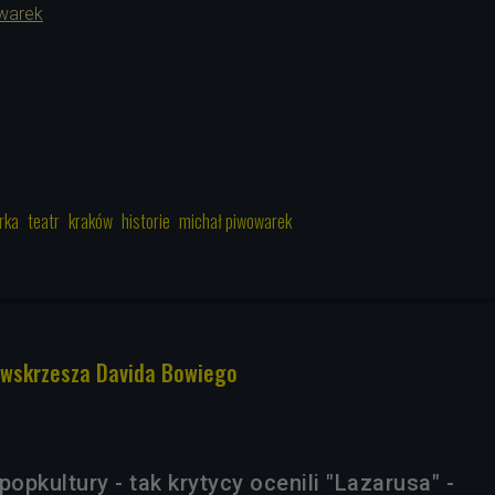
warek
1
rka
teatr
kraków
historie
michał piwowarek
a wskrzesza Davida Bowiego
popkultury - tak krytycy ocenili "Lazarusa" -