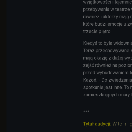
wyjątkowości i tajemni
przebywania w teatrze 
również i aktorzy mają 
które budzi emocje u zwi
trzecie piętro.
Kiedyś to była widownia
Teraz przechowywane s
mają okazję z dużej wy
zejść również na pozio
przed wybudowaniem tea
Kazoń. - Do zwiedzania
spotkanie jest inne. T
zamieszkujących mury t
***
Tytuł audycji:
W to mi g