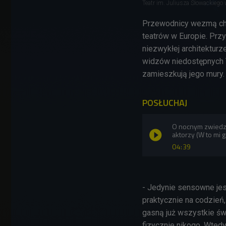
Teatr im. Juliusza Słowackiego
Przewodnicy wezmą chę
teatrów w Europie. Przy
niezwykłej architekturz
widzów niedostępnych To
zamieszkują jego mury.
POSŁUCHAJ
O nocnym zwiedza
aktorzy (W to mi 
04:39
- Jedynie sensowne jes
praktycznie na codzień,
gasną już wszystkie św
fizycznie nikogo. Wted