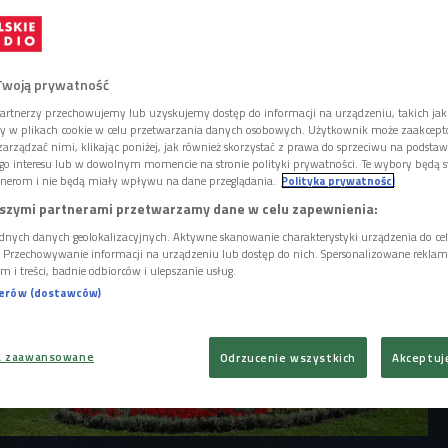
taje otwarty. Co więcej - będzie dostępny
mach spektaklu "Zagubieni w teatrze" można
ca niedostępne dla widzów. Sprawdzamy na
gą liczyć zwiedzający.
Twoją prywatność
artnerzy przechowujemy lub uzyskujemy dostęp do informacji na urządzeniu, takich jak
ory w plikach cookie w celu przetwarzania danych osobowych. Użytkownik może zaakcep
arządzać nimi, klikając poniżej, jak również skorzystać z prawa do sprzeciwu na podsta
go interesu lub w dowolnym momencie na stronie polityki prywatności. Te wybory będą 
nerom i nie będą miały wpływu na dane przeglądania.
Polityka prywatności
szymi partnerami przetwarzamy dane w celu zapewnienia:
dnych danych geolokalizacyjnych. Aktywne skanowanie charakterystyki urządzenia do ce
i. Przechowywanie informacji na urządzeniu lub dostęp do nich. Spersonalizowane reklamy 
m i treści, badnie odbiorców i ulepszanie usług.
nerów (dostawców)
a zaawansowane
Odrzucenie wszystkich
Akceptuj