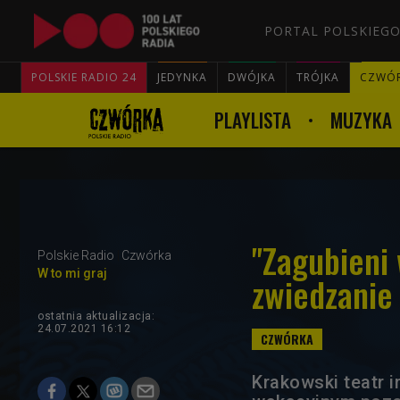
PORTAL POLSKIEGO
POLSKIE RADIO 24
JEDYNKA
DWÓJKA
TRÓJKA
CZWÓ
PLAYLISTA
MUZYKA
"Zagubieni 
Polskie Radio
Czwórka
W to mi graj
zwiedzanie 
ostatnia aktualizacja:
24.07.2021 16:12
Krakowski teatr 