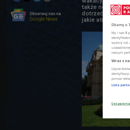
wakacyjnym pozos
także nocą! W ra
dotrzeć w miejs
Obserwuj nas na
Google News
jakie atrakcje mo
Dbamy o 
My i nasi
5
p
identyfikat
wybory lub z
uzasadnione
naszym part
Wraz z na
Użycie dokła
identyfikacj
pomiar rekla
Lista part
Ustawieni