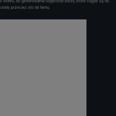
wiatru, do generowania odgłosów burzy, które ciągle są do
stały przecież sto lat temu.