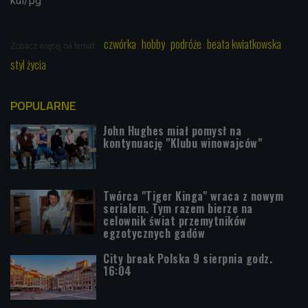
kul/pg
czwórka
hobby
podróże
beata kwiatkowska
Zobacz więcej na temat:
styl życia
POPULARNE
John Hughes miał pomysł na
kontynuację "Klubu winowajców"
Twórca "Tiger Kinga" wraca z nowym
serialem. Tym razem bierze na
celownik świat przemytników
egzotycznych gadów
City break Polska 9 sierpnia godz.
16:04