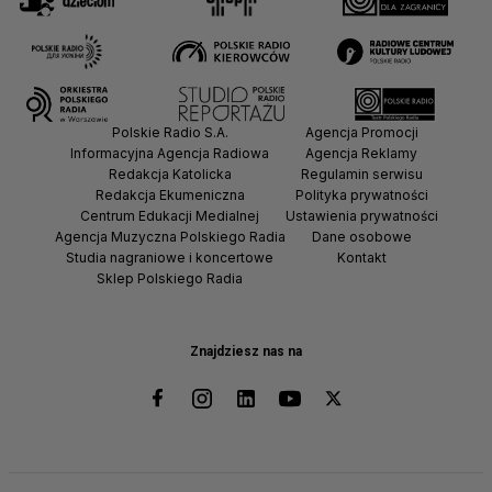
Polskie Radio S.A.
Agencja Promocji
Informacyjna Agencja Radiowa
Agencja Reklamy
Redakcja Katolicka
Regulamin serwisu
Redakcja Ekumeniczna
Polityka prywatności
Centrum Edukacji Medialnej
Ustawienia prywatności
Agencja Muzyczna Polskiego Radia
Dane osobowe
Studia nagraniowe i koncertowe
Kontakt
Sklep Polskiego Radia
Znajdziesz nas na