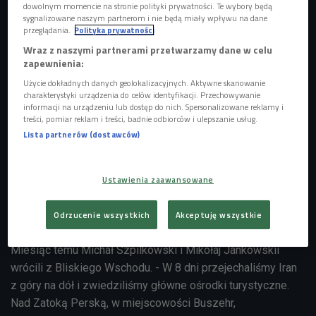
dowolnym momencie na stronie polityki prywatności. Te wybory będą
sygnalizowane naszym partnerom i nie będą miały wpływu na dane
przeglądania.
Polityka prywatności
Wraz z naszymi partnerami przetwarzamy dane w celu
zapewnienia:
Użycie dokładnych danych geolokalizacyjnych. Aktywne skanowanie
charakterystyki urządzenia do celów identyfikacji. Przechowywanie
informacji na urządzeniu lub dostęp do nich. Spersonalizowane reklamy i
treści, pomiar reklam i treści, badnie odbiorców i ulepszanie usług.
Lista partnerów (dostawców)
Ustawienia zaawansowane
"Tropikalna cebula" to zbiór nietuzinkowych osobowości. Poznawali się w
różnych okolicznościach, są na różnych życiowych etapach, łączy ich ciekawość
świata i chęć odwiedzania nowych miejsc
Foto: Tropikalna cebula/archiwum
Odrzucenie wszystkich
Akceptuję wszystkie
własne
Miesiąc temu Michał Szpilkowski i Mikołaj Jankowskii
wrócili z Bliskiego Wschodu. - W 8 dni przejechaliśmy Iran
z góry na dół i zwiedziliśmy główne ośrodki turystyczne.
Nad Zatoką Perską, w miejscowości Buszehr,