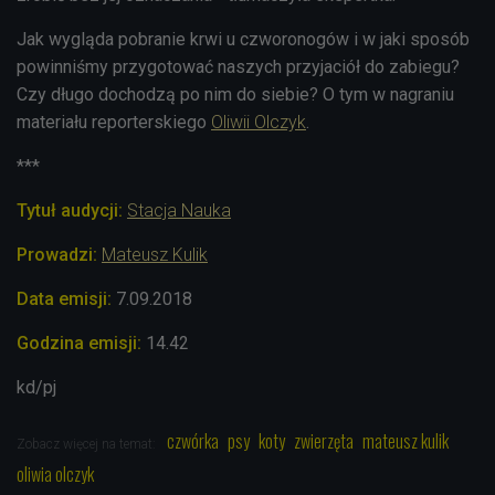
Jak wygląda pobranie krwi u czworonogów i w jaki sposób
powinniśmy przygotować naszych przyjaciół do zabiegu?
Czy długo dochodzą po nim do siebie? O tym w nagraniu
materiału reporterskiego
Oliwii Olczyk
.
***
Tytuł audycji:
Stacja Nauka
Prowadzi:
Mateusz Kulik
Data emisji:
7
.09.2018
Godzina emisji:
14.42
kd/pj
czwórka
psy
koty
zwierzęta
mateusz kulik
Zobacz więcej na temat:
oliwia olczyk