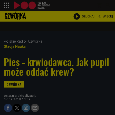
shopping_cart



WIĘCEJ
SŁUCHAJ

Polskie Radio
Czwórka
Stacja Nauka
Pies - krwiodawca. Jak pupil
może oddać krew?
ostatnia aktualizacja:
07.09.2018 13:39