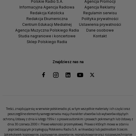
Polskie Radio S.A.
Agencja Promocji
Informacyjna Agencja Radiowa
Agencja Reklamy
Redakcja Katolicka
Regulamin serwisu
Redakcja Ekumeniczna
Polityka prywatności
Centrum Edukacji Medialnej
Ustawienia prywatności
Agencja Muzyczna Polskiego Radia
Dane osobowe
Studia nagraniowe i koncertowe
Kontakt
Sklep Polskiego Radia
Znajdziesz nas na
Treści, znajdujące się w serwisie polskieradio.pl, w tym wszystkie materiały i ich części oraz
poszczególne elementy samego serwisu mają charakter utworów lub wytworów objętych
ochroną Ustawy z dnia 4 lutego 1994 r. o prawie autorskim i prawach pokrewnych lub Ustawy z
dnia 30 czerwca 2000 r. Prawo własności przemysłowej. Prawa o których mowa w zdaniu
poprzedzającym przysługują Polskiemu Radiu S.A. w likwidacji lub podmiotom trzecim.
Jakiekolwiek kopiowanie, zapisywanie, powielanie, reprodukowanie oraz rozpowszechnianie