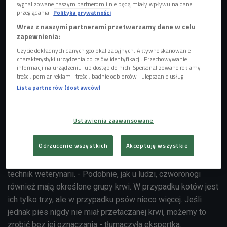
sygnalizowane naszym partnerom i nie będą miały wpływu na dane
przeglądania.
Polityka prywatności
Wraz z naszymi partnerami przetwarzamy dane w celu
zapewnienia:
Użycie dokładnych danych geolokalizacyjnych. Aktywne skanowanie
charakterystyki urządzenia do celów identyfikacji. Przechowywanie
informacji na urządzeniu lub dostęp do nich. Spersonalizowane reklamy i
treści, pomiar reklam i treści, badnie odbiorców i ulepszanie usług.
Lista partnerów (dostawców)
Zdj. ilustracyjne
Foto: Billion Photos/Shutterstock.com
Ustawienia zaawansowane
- Krwiodawcami mogą być zwierzęta, które ukończyły
Odrzucenie wszystkich
Akceptuję wszystkie
pierwszy rok życia, są w pełni zdrowe, szczepione i ważą
przynajmniej 25 kilogramów - mówiła Katarzyna Suska,
technik weterynarii. - Podobnie, jak u ludzi, czworonogi
również mają określone grupy krwi. W przypadku kotów jest
ich tylko trzy, ale w przypadku psów nieco więcej. Jeśli
jednak pies nigdy nie miał przetaczanej krwi, możemy to
zrobić bez jej oznaczania - tłumaczyła ekspertka.