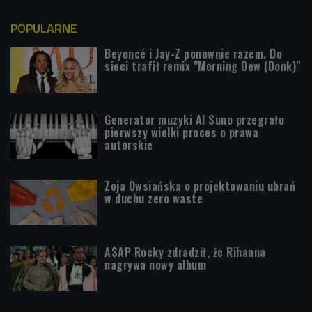
POPULARNE
Beyoncé i Jay-Z ponownie razem. Do
sieci trafił remix "Morning Dew (Donk)"
Generator muzyki AI Suno przegrało
pierwszy wielki proces o prawa
autorskie
Zoja Owsiańska o projektowaniu ubrań
w duchu zero waste
A$AP Rocky zdradził, że Rihanna
nagrywa nowy album