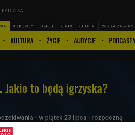
 RADIA SA
RKA
KIEROWCY
DZIECI
TEATR
CHOPIN
PR DLA ZAGRAN
KULTURA
ŻYCIE
AUDYCJE
PODCAST

 Jakie to będą igrzyska?
oczekiwania - w piątek 23 lipca - rozpoczną
pijskie w Tokio, a sportowcy przystąpią do
dale. Polskę będzie reprezentowało 215