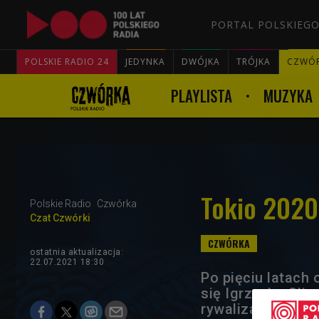
PORTAL POLSKIEGO
POLSKIE RADIO 24
JEDYNKA
DWÓJKA
TRÓJKA
CZWÓ
PLAYLISTA
MUZYKA
Tokio 2020.
Polskie Radio
Czwórka
Czat Czwórki
ostatnia aktualizacja:
22.07.2021 18:30
Po pięciu latach 
się Igrzyska Olim
rywalizacji o me