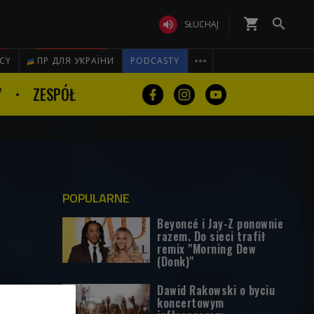
shopping_cart


SŁUCHAJ

ICY
ПР ДЛЯ УКРАЇНИ
PODCASTY
Y
ZESPÓŁ
POPULARNE
Beyoncé i Jay-Z ponownie
razem. Do sieci trafił
remix "Morning Dew
(Donk)"
Dawid Rakowski o byciu
koncertowym