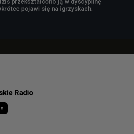
dziś przekształcono ją w dyscyplinę
wkrótce pojawi się na igrzyskach.
lskie Radio
re