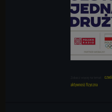
.
czwó
Zobacz więcej na temat:
aktywność fizyczna