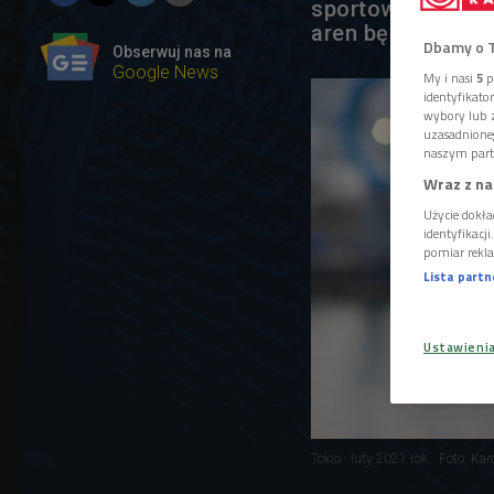
sportowców w 28 
aren będzie pus
Dbamy o 
Obserwuj nas na
Google News
My i nasi
5
p
identyfikat
wybory lub z
uzasadnione
naszym part
Wraz z na
Użycie dokła
identyfikacj
pomiar rekla
Lista part
Ustawieni
Tokio - luty 2021 rok
Foto: Kar