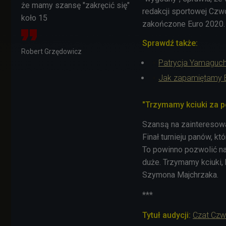
że mamy szansę "zakręcić się"
redakcji sportowej Czwó
koło 15
zakończone Euro 2020
Sprawdź także:
Robert Grzędowicz
Patrycja Yamaguch
Jak zapamiętamy Eu
"Trzymamy kciuki za po
Szansą na zainteresow
Finał turnieju panów, k
To powinno pozwolić na
duże. Trzymamy kciuki, 
Szymona Majchrzaka.
***
Tytuł audycji:
Czat Czw