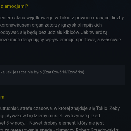
o z emocjami?
niem stanu wyjątkowego w Tokio z powodu rosnącej liczby
oronawirusem organizatorzy igrzysk olimpijskich
odbywać się będą bez udziału kibiców. Jak twierdzą
może mieć decydujący wpływ emocje sportowe, a właściwie
ska, jaki jeszcze nie było (Czat Czwórki/Czwórka)
em
utrudniać strefa czasowa, w której znajduje się Tokio. Żeby
cigi pływaków będziemy musieli wytrzymać przed
et 3 w nocy. - Nawet drobny element, który nie jest
 to zainteresowanie spada -
tłumaczy Robert Grzędowski z