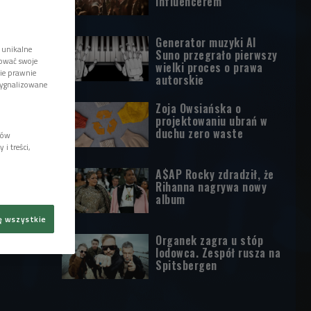
influencerem
Generator muzyki AI
 unikalne
Suno przegrało pierwszy
tować swoje
wielki proces o prawa
wie prawnie
autorskie
sygnalizowane
Zoja Owsiańska o
projektowaniu ubrań w
duchu zero waste
lów
i treści,
A$AP Rocky zdradził, że
Rihanna nagrywa nowy
album
ę wszystkie
Organek zagra u stóp
lodowca. Zespół rusza na
Spitsbergen