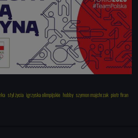
rka
styl życia
igrzyska olimpijskie
hobby
szymon majchrzak
piotr firan