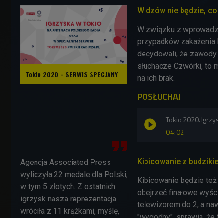
Widzów nie będzie, c
W związku z wprowadze
przypadków zakażenia k
decydowali, że zawody 
słuchacze Czwórki, to 
Tokio 2020 - SERWIS SPECJANY
na ich brak.
POSŁUCHAJ
Tokio 2020. Igrzy
04:02
Kibicowanie z budziki
Agencja Associated
Press
wyliczyła 22 medale dla Polski,
Kibicowanie będzie też 
w tym 5 złotych. Z ostatnich
obejrzeć finałowe wyś
igrzysk nasza reprezentacja
telewizorem do 2, a naw
wróciła z 11 krążkami, myślę,
"wygodny", sprawia, że