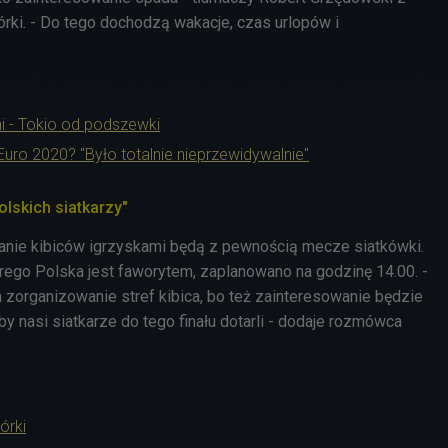
rki. - Do tego dochodzą wakacje, czas urlopów i
.
i - Tokio od podszewki
ro 2020? "Było totalnie nieprzewidywalnie"
lskich siatkarzy"
anie kibiców igrzyskami będą z pewnością mecze siatkówki.
tórego Polska jest faworytem, zaplanowano na godzinę 14.00. -
 zorganizowanie stref kibica, bo też zainteresowanie będzie
by nasi siatkarze do tego finału dotarli - dodaje rozmówca
órki