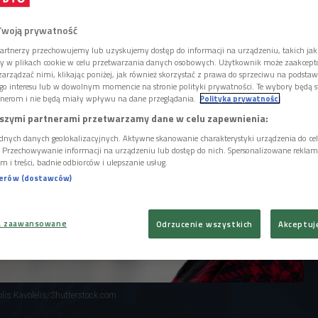
konkurencjach. Niestety widownia każdej z
ta.
Twoją prywatność
artnerzy przechowujemy lub uzyskujemy dostęp do informacji na urządzeniu, takich jak
ory w plikach cookie w celu przetwarzania danych osobowych. Użytkownik może zaakcep
arządzać nimi, klikając poniżej, jak również skorzystać z prawa do sprzeciwu na podsta
go interesu lub w dowolnym momencie na stronie polityki prywatności. Te wybory będą 
nerom i nie będą miały wpływu na dane przeglądania.
Polityka prywatności
szymi partnerami przetwarzamy dane w celu zapewnienia:
dnych danych geolokalizacyjnych. Aktywne skanowanie charakterystyki urządzenia do ce
i. Przechowywanie informacji na urządzeniu lub dostęp do nich. Spersonalizowane reklamy 
m i treści, badnie odbiorców i ulepszanie usług.
nerów (dostawców)
a zaawansowane
Odrzucenie wszystkich
Akceptuj
olis Kavolelis/Shutterstock.com