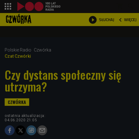
shopping_cart



WIĘCEJ
SŁUCHAJ

Polskie Radio
Czwórka
Czat Czwórki
Czy dystans społeczny się
utrzyma?
ostatnia aktualizacja:
04.06.2020 21:05