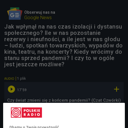
Obserwuj nas na
Google News
Jak wpłynął na nas czas izolacji i dystansu
społecznego? Ile w nas pozostanie
rezerwy i nieufności, a ile jest w nas głodu
– ludzi, spotkań towarzyskich, wypadów do
kina, teatru, na koncerty? Kiedy wrócimy do
stanu sprzed pandemii? I czy to w ogóle
jest jeszcze możliwe?
1 plik
AUDIO


17'59
Czy świat zmieni się z końcem pandemii? (Czat Czwórki)
Dbamy o Twoją prywatność