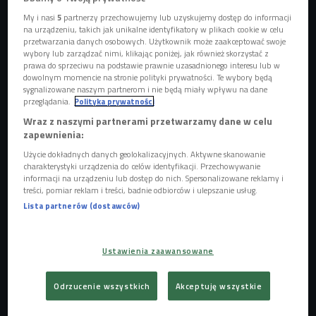
My i nasi
5
partnerzy przechowujemy lub uzyskujemy dostęp do informacji
na urządzeniu, takich jak unikalne identyfikatory w plikach cookie w celu
przetwarzania danych osobowych. Użytkownik może zaakceptować swoje
wybory lub zarządzać nimi, klikając poniżej, jak również skorzystać z
prawa do sprzeciwu na podstawie prawnie uzasadnionego interesu lub w
dowolnym momencie na stronie polityki prywatności. Te wybory będą
sygnalizowane naszym partnerom i nie będą miały wpływu na dane
przeglądania.
Polityka prywatności
Wraz z naszymi partnerami przetwarzamy dane w celu
zapewnienia:
Zdjęcie ilustracyjne
Foto: shutterstock.com/fizkes
Użycie dokładnych danych geolokalizacyjnych. Aktywne skanowanie
charakterystyki urządzenia do celów identyfikacji. Przechowywanie
Nawet kontrolowana izolacja może powodować stres
informacji na urządzeniu lub dostęp do nich. Spersonalizowane reklamy i
treści, pomiar reklam i treści, badnie odbiorców i ulepszanie usług.
Początki nie były uciążliwe, ale wraz z przedłużającą się
Lista partnerów (dostawców)
izolacją u niektórych pogłębiła się depresja, poczucie lęku i
osamotnienia oraz stres.
- Izolacja, nawet w
Ustawienia zaawansowane
okolicznościach, w których sami jesteśmy w stanie ją
kontrolować, wiąże się występowaniem negatywnych
Odrzucenie wszystkich
Akceptuję wszystkie
konsekwencji zarówno w obrębie zdrowia psychicznego jak
i fizycznego - tłumczyła Anna Szczegielniak z Polskiego