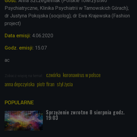
Gość:
Anna Szczegielniak (Polskie Towrzystwo
Psychiatryczne, Klinika Psychiatrii w Tarnowskich Górach);
dr Justyna Pokojska (socjolog); dr Ewa Krajewska (Fashion
project)
Data emisji:
4.06.2020
Godz. emisji:
15.07
ac
czwórka
koronawirus w polsce
Zobacz więcej na temat:
anna depczyńska
piotr firan
styl życia
POPULARNE
Sprzężenie zwrotne 8 sierpnia godz.
19:03