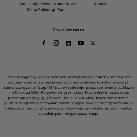
Studia nagraniowe i koncertowe
Kontakt
Sklep Polskiego Radia
Znajdziesz nas na
Treści, znajdujące się w serwisie polskieradio.pl, w tym wszystkie materiały i ich części oraz
poszczególne elementy samego serwisu mają charakter utworów lub wytworów objętych
ochroną Ustawy z dnia 4 lutego 1994 r. o prawie autorskim i prawach pokrewnych lub Ustawy z
dnia 30 czerwca 2000 r. Prawo własności przemysłowej. Prawa o których mowa w zdaniu
poprzedzającym przysługują Polskiemu Radiu S.A. w likwidacji lub podmiotom trzecim.
Jakiekolwiek kopiowanie, zapisywanie, powielanie, reprodukowanie oraz rozpowszechnianie
materiałów zamieszczonych w serwisie, zarówno w części, jak i w całości jest zabronione bez
uprzedniej pisemnej zgody uprawnionego.