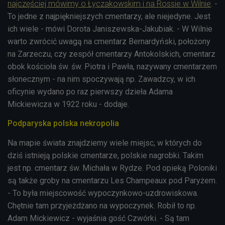
najczęściej mówimy o Łyczakowskim i na Rossie w Wilnie
. -
To jedne z najpiękniejszych cmentarzy, ale niejedyne. Jest
ich wiele - mówi
Dorota Janiszewska-Jakubiak. - W Wilnie
warto zwrócić uwagą na cmentarz Bernardyński, położony
na Zarzeczu, czy zespół cmentarzy Antokolskich, cmentarz
obok kościoła św. św. Piotra i Pawła,
nazywany cmentarzem
słonecznym - na nim spoczywają np. Zawadzcy, w ich
oficynie wydano po raz pierwszy dzieła Adama
Mickiewicza w 1922 roku - dodaje.
Podparyska polska nekropolia
Na mapie świata znajdziemy wiele miejsc, w których do
dziś istnieją polskie cmentarze, polskie nagrobki. Takim
jest np. cmentarz św. Michała w Rydze. Pod opieką Poloniki
są także groby na cmentarzu Les Champeaux pod Paryżem.
- To była miejscowość wypoczynkowo-uzdrowiskowa.
Chętnie tam przyjeżdżano na wypoczynek. Robił to np.
Adam Mickiewicz - wyjaśnia gość Czwórki. - Są tam