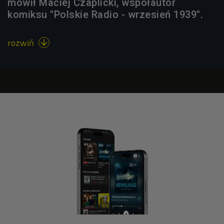
mówił Maciej Czaplicki, współautor
komiksu "Polskie Radio - wrzesień 1939".
rozwiń
