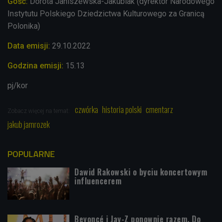
Gość:
Dorota Janiszewska-Jakubiak (dyrektor Narodowego
Instytutu Polskiego Dziedzictwa Kulturowego za Granicą
Polonika)
Data emisji:
29.10
.2022
Godzina emisji:
15.13
pj/kor
czwórka
historia polski
cmentarz
Zobacz więcej na temat:
jakub jamrozek
POPULARNE
Dawid Rakowski o byciu koncertowym
influencerem
Beyoncé i Jay-Z ponownie razem. Do