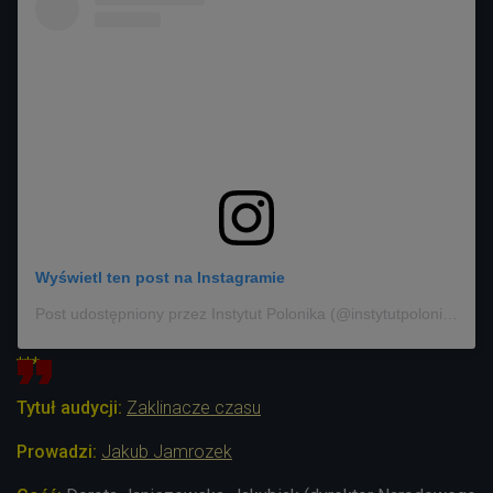
Wyświetl ten post na Instagramie
Post udostępniony przez Instytut Polonika (@instytutpolonika)
***
Tytuł audycji:
Zaklinacze czasu
Prowadzi:
Jakub Jamrozek