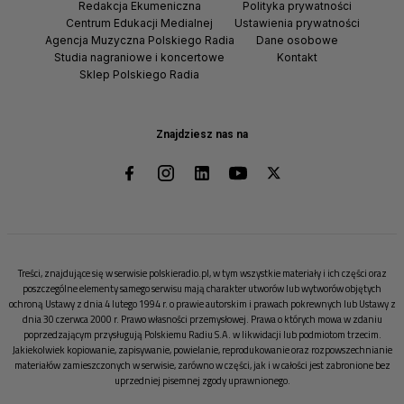
Redakcja Ekumeniczna
Polityka prywatności
Centrum Edukacji Medialnej
Ustawienia prywatności
Agencja Muzyczna Polskiego Radia
Dane osobowe
Studia nagraniowe i koncertowe
Kontakt
Sklep Polskiego Radia
Znajdziesz nas na
Treści, znajdujące się w serwisie polskieradio.pl, w tym wszystkie materiały i ich części oraz
poszczególne elementy samego serwisu mają charakter utworów lub wytworów objętych
ochroną Ustawy z dnia 4 lutego 1994 r. o prawie autorskim i prawach pokrewnych lub Ustawy z
dnia 30 czerwca 2000 r. Prawo własności przemysłowej. Prawa o których mowa w zdaniu
poprzedzającym przysługują Polskiemu Radiu S.A. w likwidacji lub podmiotom trzecim.
Jakiekolwiek kopiowanie, zapisywanie, powielanie, reprodukowanie oraz rozpowszechnianie
materiałów zamieszczonych w serwisie, zarówno w części, jak i w całości jest zabronione bez
uprzedniej pisemnej zgody uprawnionego.