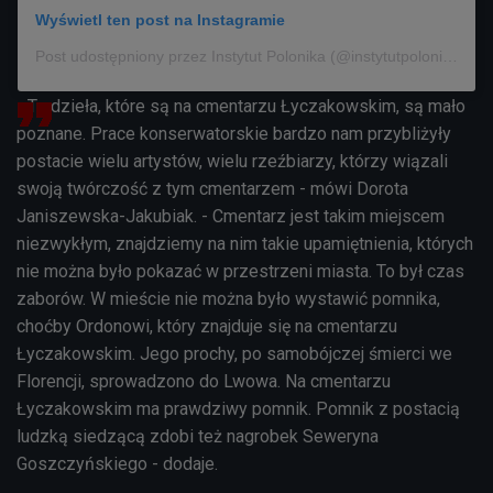
Wyświetl ten post na Instagramie
Post udostępniony przez Instytut Polonika (@instytutpolonika)
- Te dzieła, które są na cmentarzu Łyczakowskim, są mało
poznane. Prace konserwatorskie bardzo nam przybliżyły
postacie wielu artystów, wielu rzeźbiarzy, którzy wiązali
swoją twórczość z tym cmentarzem - mówi
Dorota
Janiszewska-Jakubiak. - C
mentarz jest takim miejscem
niezwykłym, znajdziemy na nim takie upamiętnienia, których
nie można było pokazać w przestrzeni miasta. To był czas
zaborów. W mieście nie można było wystawić pomnika,
choćby Ordonowi, który znajduje się na cmentarzu
Łyczakowskim. Jego prochy, po samobójczej śmierci we
Florencji, sprowadzono do Lwowa. Na cmentarzu
Łyczakowskim ma prawdziwy pomnik. Pomnik z postacią
ludzką siedzącą zdobi też nagrobek Seweryna
Goszczyńskiego - dodaje.