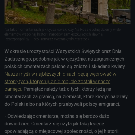
Na takich cmentarzach jak Łyczakowski czy Na Rossie odnajdziemy wiele
elementów wspólnej historii narodów zamieszkujących dawną
Rzeczpospolitą
Foto: Tomasz Woźniak/shutterstock
W okresie uroczystości Wszystkich Świętych oraz Dnia
Zadusznego, podobnie jak w ojczyźnie, na zagranicznych
polskich cmentarzach palone są znicze i składane kwiaty.
Nasze myśli w najbliższych dniach będą wędrować w
stronę tych, których już nie ma, ale zostali w naszej
pamięci.
Pamiętać należy też o tych, którzy leżą na
cmentarzach za granicą, na ziemiach, które kiedyś należały
do Polski albo na których przebywali polscy emigranci.
- Odwiedzając cmentarze, można się bardzo dużo
dowiedzieć. Cmentarz się czyta jak taką księgę
opowiadającą o miejscowej społeczności, o jej historii.