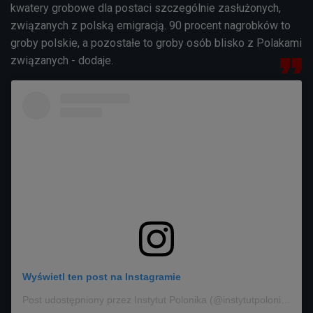
kwatery grobowe dla postaci szczególnie zasłużonych,
związanych z polską emigracją. 90 procent nagrobków to
groby polskie, a pozostałe to groby osób blisko z Polakami
związanych - dodaje.
Wyświetl ten post na Instagramie
Post udostępniony przez Instytut Polonika (@instytutpolonika)