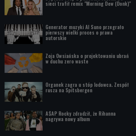
sieci trafił remix "Morning Dew (Donk)"
Generator muzyki AI Suno przegrało
pierwszy wielki proces o prawa
autorskie
Zoja Owsiańska o projektowaniu ubrań
w duchu zero waste
Organek zagra u stóp lodowca. Zespół
rusza na Spitsbergen
A$AP Rocky zdradził, że Rihanna
nagrywa nowy album