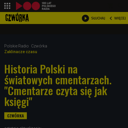
shopping_cart



WIĘCEJ
SŁUCHAJ

Polskie Radio
Czwórka
Zaklinacze czasu
Historia Polski na
światowych cmentarzach.
"Cmentarze czyta się jak
księgi"