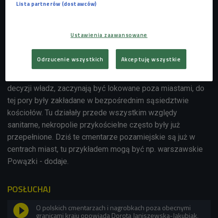
Lista partnerów (dostawców)
Cmentarz Łyczakowski to jedna z najstarszych tzw.
pozamiejskich nekropolii w Europie. - Są starsze
Ustawienia zaawansowane
nekropolie w Europie, ale to nekropolie w obrębie
kościołów, w kryptach kościelnych czy zakonnych - wyjaśnia
Odrzucenie wszystkich
Akceptuję wszystkie
gość Jakuba Jamrozka. - Koniec wieku XVIII i początek XIX
przyniosły zmianę w przepisach. Cmentarze, na skutek
decyzji władz, zaczynają być lokowane poza miastami, do
tej pory były zakładane w bezpośrednim sąsiedztwie
kościołów. Tu działały przede wszystkim względy
sanitarne, nekropolie przykościelne często były już
przepełnione. Dziś te cmentarze pozamiejskie są już w
centrach miast, tu przykładem mogą być np. warszawskie
Powązki - dodaje.
POSŁUCHAJ
O polskich cmentarzach i nagrobkach poza obecnymi
granicami kraju opowiada Dorota Janiszewska-Jakubiak,