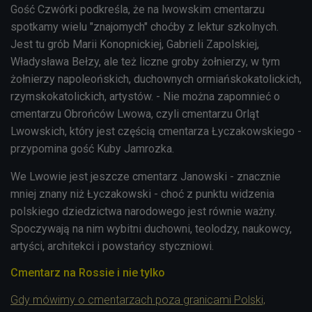
Gość Czwórki podkreśla, że na lwowskim cmentarzu
spotkamy wielu "znajomych" choćby z lektur szkolnych.
Jest tu grób Marii Konopnickiej, Gabrieli Zapolskiej,
Władysława Bełzy, ale też liczne groby żołnierzy, w tym
żołnierzy napoleońskich, duchownych ormiańskokatolickich,
rzymskokatolickich, artystów. - Nie można zapomnieć o
cmentarzu Obrońców Lwowa, czyli cmentarzu Orląt
Lwowskich, który jest częścią cmentarza Łyczakowskiego -
przypomina gość Kuby Jamrozka.
We Lwowie j
est jeszcze cmentarz Janowski - znacznie
mniej znany niż Łyczakowski - choć z punktu widzenia
polskiego dziedzictwa narodowego jest równie ważny.
Spoczywają na nim wybitni duchowni, teolodzy, naukowcy,
artyści, architekci i powstańcy styczniowi.
Cmentarz na Rossie i nie tylko
Gdy mówimy o cmentarzach poza granicami Polski,