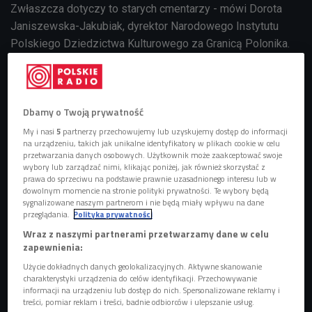
Zwłaszcza dotyczy to starych cmentarzy - mówi
Dorota
Janiszewska-Jakubiak, dyrektor Narodowego Instytutu
Polskiego Dziedzictwa Kulturowego za Granicą Polonika.
-
Cmentarze na dawnych ziemiach wschodnich
Rzeczypospolitej to jest ogromna liczba polskich grobów,
tysiące grobów, które pozostały poza granicami Polski:
na
Dbamy o Twoją prywatność
terenie Ukrainy, Litwy, Białorusi czy Łotwy, ale też w nieco
dalszych miejscach związanych z polską historią, jak np.
My i nasi
5
partnerzy przechowujemy lub uzyskujemy dostęp do informacji
na urządzeniu, takich jak unikalne identyfikatory w plikach cookie w celu
Mołdawia, Francja, Niemcy, USA, Ameryka Południowa.
przetwarzania danych osobowych. Użytkownik może zaakceptować swoje
Właściwie można wymienić większość krajów świata -
wybory lub zarządzać nimi, klikając poniżej, jak również skorzystać z
prawa do sprzeciwu na podstawie prawnie uzasadnionego interesu lub w
dodaje.
dowolnym momencie na stronie polityki prywatności. Te wybory będą
sygnalizowane naszym partnerom i nie będą miały wpływu na dane
Cmentarz Łyczakowski - cmentarz pozamiejski
przeglądania.
Polityka prywatności
Wraz z naszymi partnerami przetwarzamy dane w celu
O historii Polski opowiadają nagrobne inskrypcje, poezja
zapewnienia:
cmentarna, rzeźby i przeróżne detale umieszczane na
Użycie dokładnych danych geolokalizacyjnych. Aktywne skanowanie
nagrobkach. - Szczególnie widać to w takich miejscach jak
charakterystyki urządzenia do celów identyfikacji. Przechowywanie
cmentarz Łyczakowski we Lwowie, który jest wyjątkowy
informacji na urządzeniu lub dostęp do nich. Spersonalizowane reklamy i
treści, pomiar reklam i treści, badnie odbiorców i ulepszanie usług.
pod względem nie tylko historii, ale i sztuki.