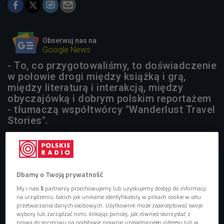
Obserwuj nas na
Google News
- To, co przygotowaliśmy, to doświadczenie
w połowie drogi między książką i grą,
między literaturą i interakcją, między
obyczajówką i dobrym polskim reportażem
- tłumaczą współtwórcy "Wanderlust Travel
Stories".
1 plik
AUDIO


09'03
Dbamy o Twoją prywatność
"Wanderlust Travel Stories" - jak się gra w podróże?
My i nasi
5
partnerzy przechowujemy lub uzyskujemy dostęp do informacji
(Pierwsze słyszę/Czwórka)
na urządzeniu, takich jak unikalne identyfikatory w plikach cookie w celu
przetwarzania danych osobowych. Użytkownik może zaakceptować swoje
wybory lub zarządzać nimi, klikając poniżej, jak również skorzystać z
prawa do sprzeciwu na podstawie prawnie uzasadnionego interesu lub w