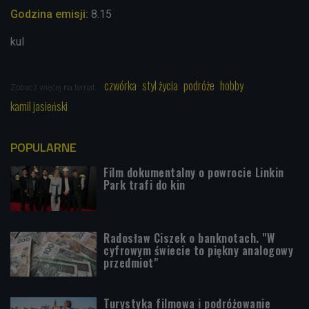
Godzina emisji:
8.15
kul
czwórka
styl życia
podróże
hobby
Zobacz więcej na temat:
kamil jasieński
POPULARNE
Film dokumentalny o powrocie Linkin
Park trafi do kin
Radosław Ciszek o banknotach. "W
cyfrowym świecie to piękny analogowy
przedmiot"
Turystyka filmowa i podróżowanie