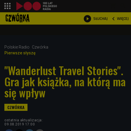
shopping_cart



WIĘCEJ
SŁUCHAJ

Polskie Radio
Czwórka
Pierwsze słyszę
"Wanderlust Travel Stories".
Gra jak książka, na którą ma
się wpływ
ostatnia aktualizacja:
09.08.2019 17:00