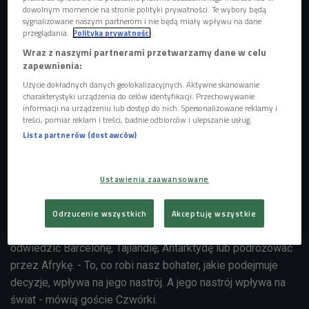
dowolnym momencie na stronie polityki prywatności. Te wybory będą
sygnalizowane naszym partnerom i nie będą miały wpływu na dane
przeglądania.
Polityka prywatności
Wraz z naszymi partnerami przetwarzamy dane w celu
zapewnienia:
Użycie dokładnych danych geolokalizacyjnych. Aktywne skanowanie
charakterystyki urządzenia do celów identyfikacji. Przechowywanie
informacji na urządzeniu lub dostęp do nich. Spersonalizowane reklamy i
treści, pomiar reklam i treści, badnie odbiorców i ulepszanie usług.
Lista partnerów (dostawców)
zdjęcie ilustracyjne
Foto: freephoto/Pixabay
Ustawienia zaawansowane
W grze do wyboru mamy cztery główne historie
opowiadane przez czworo podróżników oraz powiązane z
Odrzucenie wszystkich
Akceptuję wszystkie
nimi krótkie opowieści. Uczestnik rozgrywki może
odwiedzić Barcelonę, Tajlandię, Antarktydę lub podróżować
przez Afrykę. - To, co robi nasz bohater, jakie podejmuje
decyzje, wpływa na jego nastrój. A jego nastrój wpływa na
świat - mówią goście Czwórki.