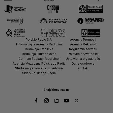
Polskie Radio S.A.
Agencja Promocji
Informacyjna Agencja Radiowa
Agencja Reklamy
Redakcja Katolicka
Regulamin serwisu
Redakcja Ekumeniczna
Polityka prywatności
Centrum Edukacji Medialnej
Ustawienia prywatności
Agencja Muzyczna Polskiego Radia
Dane osobowe
Studia nagraniowe i koncertowe
Kontakt
Sklep Polskiego Radia
Znajdziesz nas na