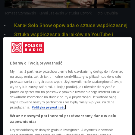
Tomasz Szymański i Kamil Jasieński w studiu Czwórki
Foto: Czwórka
Kanał Solo Show opowiada o sztuce współczesnej
Sztuka współczesna dla laików na YouTube i
Instagramie
Jak Tomek Szymański współpracuje z artystami, jak
zdobywa ich zaufanie i co z tego powstaje.
Dbamy o Twoją prywatność
My i nasi
5
partnerzy przechowujemy lub uzyskujemy dostęp do informacji
Kanał Solo Show na YouTube Tomek Szymański założył
na urządzeniu, takich jak unikalne identyfikatory w plikach cookie w celu
przetwarzania danych osobowych. Użytkownik może zaakceptować swoje
ponad rok temu. Bohaterami filmów Tomka byli młodzi
wybory lub zarządzać nimi, klikając poniżej, jak również skorzystać z
artyści tacy jak Franek Warzywa, Krzysztof Maniak, ale też
prawa do sprzeciwu na podstawie prawnie uzasadnionego interesu lub w
dowolnym momencie na stronie polityki prywatności. Te wybory będą
Magdalena Abakanowicz czy Anish Kapoor. YouTube był
sygnalizowane naszym partnerom i nie będą miały wpływu na dane
głównym trzonem jego działalności, jednak z czasem
przeglądania.
Polityka prywatności
dołączył Instagram i on skupił rzesze fanów. - Zajmuję się
Wraz z naszymi partnerami przetwarzamy dane w celu
sztuką współczesną, głownie polską. Nie jestem ani
zapewnienia:
dziennikarzem, ani krytykiem sztuki, ani kuratorem wystaw -
Użycie dokładnych danych geolokalizacyjnych. Aktywne skanowanie
charakterystyki urządzenia do celów identyfikacji. Przechowywanie