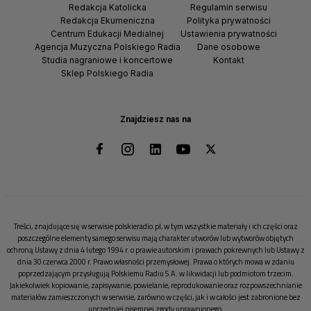
Redakcja Katolicka
Regulamin serwisu
Redakcja Ekumeniczna
Polityka prywatności
Centrum Edukacji Medialnej
Ustawienia prywatności
Agencja Muzyczna Polskiego Radia
Dane osobowe
Studia nagraniowe i koncertowe
Kontakt
Sklep Polskiego Radia
Znajdziesz nas na
Treści, znajdujące się w serwisie polskieradio.pl, w tym wszystkie materiały i ich części oraz
poszczególne elementy samego serwisu mają charakter utworów lub wytworów objętych
ochroną Ustawy z dnia 4 lutego 1994 r. o prawie autorskim i prawach pokrewnych lub Ustawy z
dnia 30 czerwca 2000 r. Prawo własności przemysłowej. Prawa o których mowa w zdaniu
poprzedzającym przysługują Polskiemu Radiu S.A. w likwidacji lub podmiotom trzecim.
Jakiekolwiek kopiowanie, zapisywanie, powielanie, reprodukowanie oraz rozpowszechnianie
materiałów zamieszczonych w serwisie, zarówno w części, jak i w całości jest zabronione bez
uprzedniej pisemnej zgody uprawnionego.