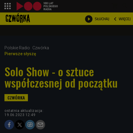
shopping_cart



WIĘCEJ
SŁUCHAJ

Polskie Radio
Czwórka
Pierwsze słyszę
Solo Show - o sztuce
współczesnej od początku
ostatnia aktualizacja:
19.06.2023 12:49