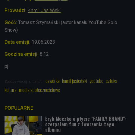
Prowadzi:
Kamil Jasieński
Gość:
Tomasz Szymański (autor kanału YouTube Solo
Show)
Data emisji:
19.06.2023
Godzina emisji:
8.12
pj
czwórka
kamil jasieński
youtube
sztuka
Zobacz więcej na temat:
kultura
media społecznościowe
POPULARNE
Eryk Moczko o płycie "FAMILY BRAND":
czerpałem fun z tworzenia tego
albumu