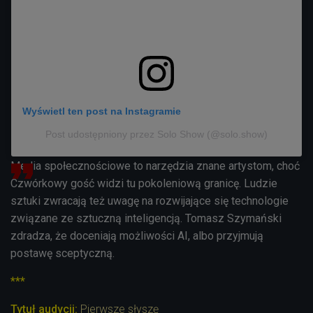
Wyświetl ten post na Instagramie
Post udostępniony przez Solo Show (@solo.show)
Media społecznościowe to narzędzia znane artystom, choć
Czwórkowy gość widzi tu pokoleniową granicę. Ludzie
sztuki zwracają też uwagę na rozwijające się technologie
związane ze sztuczną inteligencją. Tomasz Szymański
zdradza, że doceniają możliwości AI, albo przyjmują
postawę sceptyczną.
***
Tytuł audycji:
Pierwsze słyszę