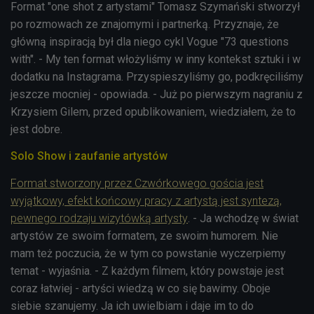
Format "one shot z artystami" Tomasz Szymański stworzył
po rozmowach ze znajomymi i partnerką. Przyznaje, że
główną inspiracją był dla niego cykl Vogue "73 questions
with". - My ten format włożyliśmy w inny kontekst sztuki i w
dodatku na Instagrama. Przyspieszyliśmy go, podkręciliśmy
jeszcze mocniej - opowiada. - Już po pierwszym nagraniu z
Krzysiem Gilem, przed opublikowaniem, wiedziałem, że to
jest dobre.
Solo Show i zaufanie artystów
Format stworzony przez Czwórkowego gościa jest
wyjątkowy, efekt końcowy pracy z artystą jest syntezą,
pewnego rodzaju wizytówką artysty
. - Ja wchodzę w świat
artystów ze swoim formatem, ze swoim humorem. Nie
mam też poczucia, że w tym co powstanie wyczerpiemy
temat - wyjaśnia. - Z każdym filmem, który powstaje jest
coraz łatwiej - artyści wiedzą w co się bawimy. Oboje
siebie szanujemy. Ja ich uwielbiam i daje im to do