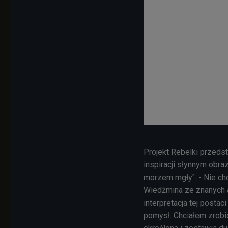
Projekt Rebelki przedst
inspiracji słynnym obr
morzem mgły". - Nie chc
Wiedźmina ze znanych a
interpretacja tej postac
pomysł. Chciałem zrobić 