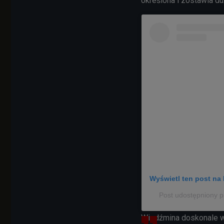
określona i zostawia du
Wyświetl ten post na 
Post udostępniony p
Wiedźmina doskonale wi