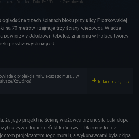
ekt: Jakub Rebelka
Foto: PAP/Roman Zawistowski
oglądać na trzech ścianach bloku przy ulicy Piotrkowskiej
ki na 70 metrów i zajmuje trzy ściany wieżowca. Władze
eła powierzyły Jakubowi Rebelce, znanemu w Polsce twórcy
ielu prestiżowych nagród.
owiada o projekcie największego muralu w
 słyszę/Czwórka)
, że jego projekt na ścianę wieżowca przenosiła cała ekipa
zył na żywo dopiero efekt końcowy. - Dla mnie to też
 jestem projektantem tego muralu, a wykonawcami była ekipa,