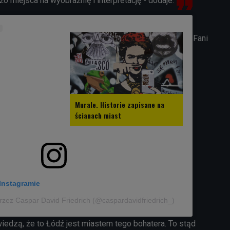
żo miejsca na wyobraźnię i interpretację - dodaje.
Fani
Murale. Historie zapisane na
ścianach miast
Instagramie
rzez Caspar David Friedrich (@caspardavidfriedrich_)
edzą, że to Łódź jest miastem tego bohatera. To stąd