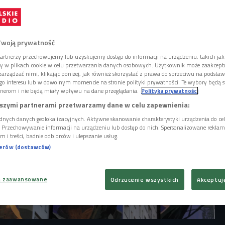
 przedstawiający Wiedźmina, Geralta z Rivii,
pisanej przez Andrzeja Sapkowskiego.
 graffiti jest Jakub Rebelka, który sam
lizacja projektu bardzo go zaskoczyła.
Twoją prywatność
artnerzy przechowujemy lub uzyskujemy dostęp do informacji na urządzeniu, takich jak
ory w plikach cookie w celu przetwarzania danych osobowych. Użytkownik może zaakcep
arządzać nimi, klikając poniżej, jak również skorzystać z prawa do sprzeciwu na podsta
go interesu lub w dowolnym momencie na stronie polityki prywatności. Te wybory będą 
nerom i nie będą miały wpływu na dane przeglądania.
Polityka prywatności
szymi partnerami przetwarzamy dane w celu zapewnienia:
dnych danych geolokalizacyjnych. Aktywne skanowanie charakterystyki urządzenia do ce
i. Przechowywanie informacji na urządzeniu lub dostęp do nich. Spersonalizowane reklamy 
m i treści, badnie odbiorców i ulepszanie usług.
nerów (dostawców)
a zaawansowane
Odrzucenie wszystkich
Akceptuj