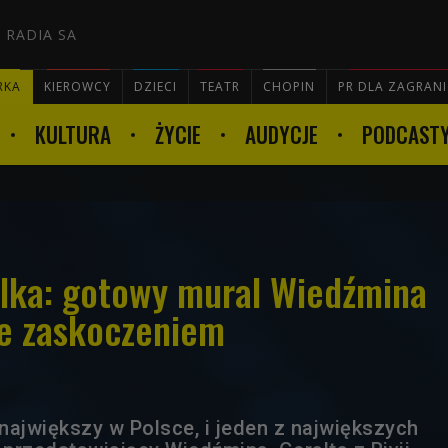
 RADIA SA
RKA
KIEROWCY
DZIECI
TEATR
CHOPIN
PR DLA ZAGRAN
KULTURA
ŻYCIE
AUDYCJE
PODCAST

lka: gotowy mural Wiedźmina
ie zaskoczeniem
największy w Polsce, i jeden z największych