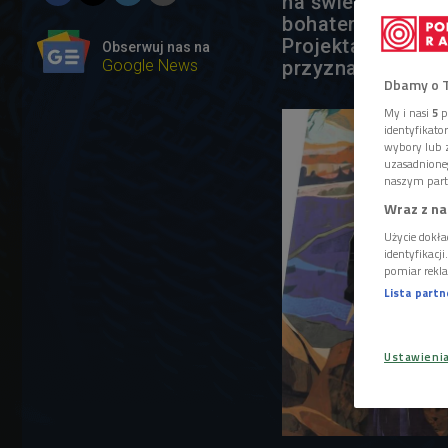
na świecie, mural
bohatera sagi na
Projektantem tego
Obserwuj nas na
Google News
przyznaje, że rea
Dbamy o 
My i nasi
5
p
identyfikat
wybory lub z
uzasadnione
naszym part
Wraz z na
Użycie dokła
identyfikacj
pomiar rekla
Lista part
Ustawieni