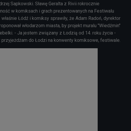
ndrzej Sapkowski. Sławę
Geralta z Rivii rokrocznie
ność w komiksach i grach prezentowanych na Festiwalu
właśnie Łódź i komiksy sprawiły, że Adam Radoń, dyrektor
roponował włodarzom miasta, by projekt muralu "Wiedźmin"
belki. - Ja jestem związany z Łodzią od 14. roku życia -
lat przyjeżdżam do Łodzi na konwenty komiksowe, festiwale.