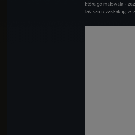
która go malowała - za
tak samo zaskakujący ja