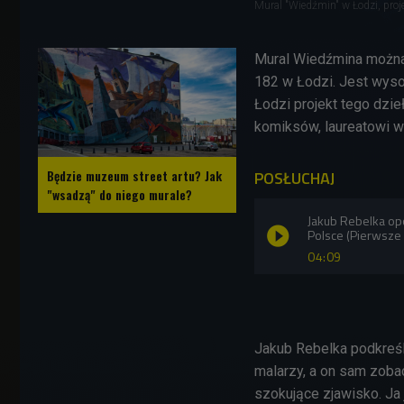
Mural "Wiedźmin" w Łodzi, proj
Mural Wiedźmina można 
182 w Łodzi. Jest wyso
Łodzi projekt tego dzi
komiksów, laureatowi w
Będzie muzeum street artu? Jak
POSŁUCHAJ
"wsadzą" do niego murale?
Jakub Rebelka op
Polsce (Pierwsze
04:09
Jakub Rebelka podkreśla
malarzy, a on sam zobac
szokujące zjawisko. Ja