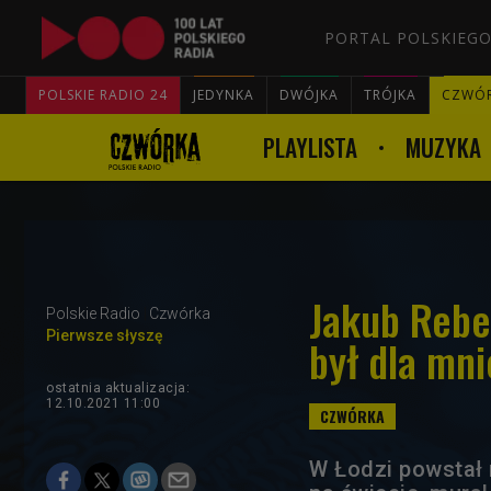
PORTAL POLSKIEGO
POLSKIE RADIO 24
JEDYNKA
DWÓJKA
TRÓJKA
CZWÓ
PLAYLISTA
MUZYKA
Jakub Rebe
Polskie Radio
Czwórka
Pierwsze słyszę
był dla mn
ostatnia aktualizacja:
12.10.2021 11:00
W Łodzi powstał 