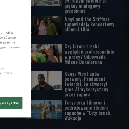
cyfrowym świecie to
piękny analogowy
przedmiot"
Amyl and the Sniffers
zapowiadają koncertowy
album i film
 unikalne
tować swoje
wie prawnie
Czy latem trzeba
sygnalizowane
wyglądać profesjonalnie
w pracy? Odpowiada
Milena Bekalarska
lów
Kanye West znów
i treści,
pozwany. Producent
twierdzi, że stworzył
głos AI wykorzystany
przez rapera
Turystyka filmowa i
ę wszystkie
podróżowanie śladem
zapachu w "City break.
Wakacje"