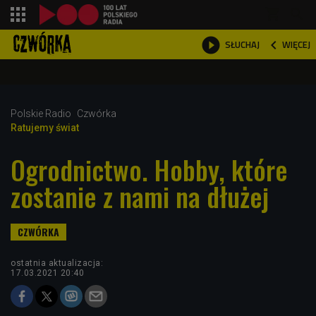
shopping_cart



WIĘCEJ
SŁUCHAJ

Polskie Radio
Czwórka
Ratujemy świat
Ogrodnictwo. Hobby, które
zostanie z nami na dłużej
ostatnia aktualizacja:
17.03.2021 20:40