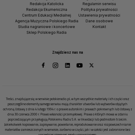
Redakcja Katolicka
Regulamin serwisu
Redakcja Ekumeniczna
Polityka prywatności
Centrum Edukacji Medialnej
Ustawienia prywatności
Agencja Muzyczna Polskiego Radia
Dane osobowe
Studia nagraniowe i koncertowe
Kontakt
Sklep Polskiego Radia
Znajdziesz nas na
Treści, znajdujące się w serwisie polskieradio.pl, w tym wszystkie materiały i ich części oraz
poszczególne elementy samego serwisu mają charakter utworów lub wytworów objętych
ochroną Ustawy z dnia 4 lutego 1994 r. o prawie autorskim i prawach pokrewnych lub Ustawy z
dnia 30 czerwca 2000 r. Prawo własności przemysłowej. Prawa o których mowa w zdaniu
poprzedzającym przysługują Polskiemu Radiu S.A. w likwidacji lub podmiotom trzecim.
Jakiekolwiek kopiowanie, zapisywanie, powielanie, reprodukowanie oraz rozpowszechnianie
materiałów zamieszczonych w serwisie, zarówno w części, jak i w całości jest zabronione bez
uprzedniej pisemnej zgody uprawnionego.