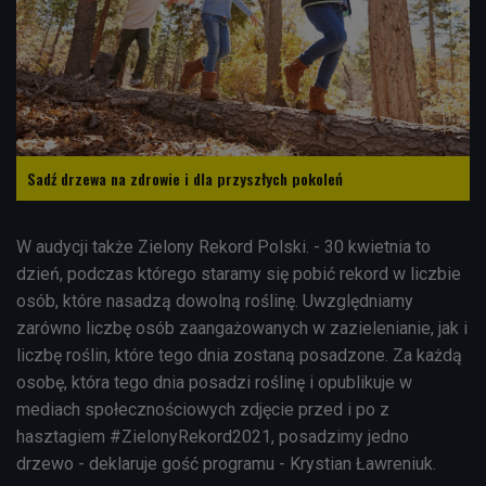
Sadź drzewa na zdrowie i dla przyszłych pokoleń
W audycji także
Zielony Rekord Polski. - 30 kwietnia to
dzień, podczas którego staramy się pobić rekord w liczbie
osób, które nasadzą dowolną roślinę. Uwzględniamy
zarówno liczbę osób zaangażowanych w zazielenianie, jak i
liczbę roślin, które tego dnia zostaną posadzone. Za każdą
osobę, która tego dnia posadzi roślinę i opublikuje w
mediach społecznościowych zdjęcie przed i po z
hasztagiem #ZielonyRekord2021, posadzimy jedno
drzewo - deklaruje gość programu - Krystian Ławreniuk.