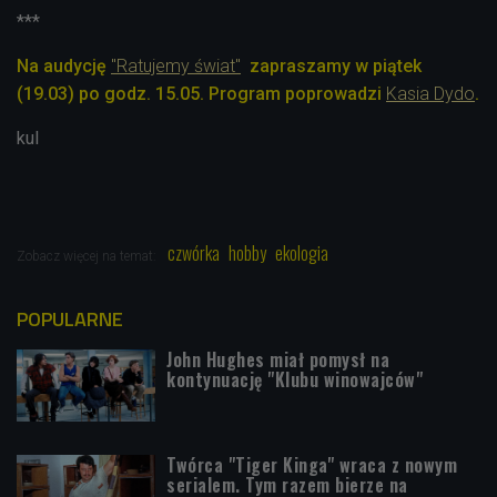
***
Na audycję
"Ratujemy świat"
zapraszamy w piątek
(19.03) po godz. 15.05. Program poprowadzi
Kasia Dydo
.
kul
czwórka
hobby
ekologia
Zobacz więcej na temat:
POPULARNE
John Hughes miał pomysł na
kontynuację "Klubu winowajców"
Twórca "Tiger Kinga" wraca z nowym
serialem. Tym razem bierze na