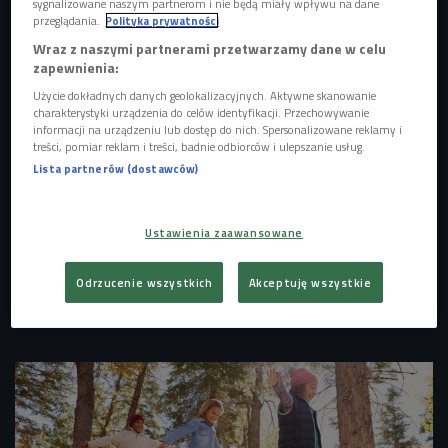
sygnalizowane naszym partnerom i nie będą miały wpływu na dane
drzewa, zakrzewienie, rewitalizację jakiegoś terenu
Foto: Glow Images/East
przeglądania.
Polityka prywatności
News
Wraz z naszymi partnerami przetwarzamy dane w celu
zapewnienia:
Coraz więcej osób stawia na własne warzywa, zioła i dba o
Użycie dokładnych danych geolokalizacyjnych. Aktywne skanowanie
zrównoważone ogrodnictwo.
Rośliny nie tylko cieszą oczy,
charakterystyki urządzenia do celów identyfikacji. Przechowywanie
ale oczyszczają też powietrze. Dla wielu opieka nad
informacji na urządzeniu lub dostęp do nich. Spersonalizowane reklamy i
treści, pomiar reklam i treści, badnie odbiorców i ulepszanie usług.
kwiatami to sposób na odpoczynek. Jak stworzyć i dbać o
Lista partnerów (dostawców)
domową dżunglę? Sprawdzi to Ada Janiszewska.
Posłuchaj także:
Ustawienia zaawansowane
Dziura ozonowa. Dzięki nam jest coraz mniejsza
Ekologiczna partyzantka. Dla zieleni, przeciwko
Odrzucenie wszystkich
Akceptuję wszystkie
betonowi