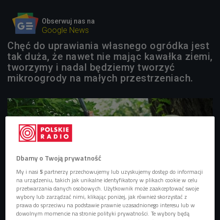
Obserwuj nas na
Google News
Chęć do uprawiania własnego ogródka jest
tak duża, że nawet nie mając kawałka ziemi,
tworzymy i nadal będziemy tworzyć
mikroogrody na małych przestrzeniach.
Dbamy o Twoją prywatność
My i nasi
5
partnerzy przechowujemy lub uzyskujemy dostęp do informacji
na urządzeniu, takich jak unikalne identyfikatory w plikach cookie w celu
przetwarzania danych osobowych. Użytkownik może zaakceptować swoje
wybory lub zarządzać nimi, klikając poniżej, jak również skorzystać z
prawa do sprzeciwu na podstawie prawnie uzasadnionego interesu lub w
dowolnym momencie na stronie polityki prywatności. Te wybory będą
Wśród działań, na które można otrzymać dofinansowanie, są: posadzenie