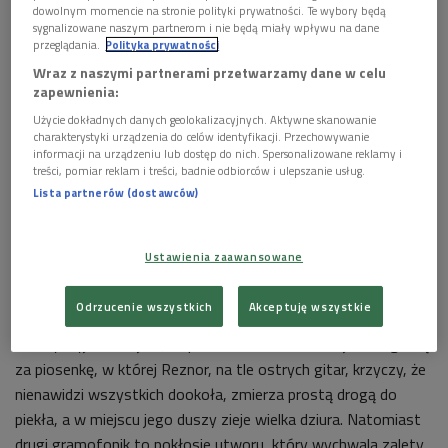
dowolnym momencie na stronie polityki prywatności. Te wybory będą
sygnalizowane naszym partnerom i nie będą miały wpływu na dane
przeglądania.
Polityka prywatności
Wraz z naszymi partnerami przetwarzamy dane w celu
Trent Reznor (Nine Inch Nails)
Foto: shutterstock.com/Ferenc Szelepcsenyi
zapewnienia:
Użycie dokładnych danych geolokalizacyjnych. Aktywne skanowanie
"Broken" – wydany w 1992 roku minialbum – wprowadził
charakterystyki urządzenia do celów identyfikacji. Przechowywanie
dowodzoną przez Reznora grupę Nine Inch Nails do
informacji na urządzeniu lub dostęp do nich. Spersonalizowane reklamy i
treści, pomiar reklam i treści, badnie odbiorców i ulepszanie usług.
ekstraklasy wykonawców industrialnego rocka. Pochodzące z
Lista partnerów (dostawców)
niego utwory "Wish" i "Hapiness is Slavery" zdobyły statuetki
Grammy, które być może do dziś stoją na kominku w domu
Trenta. Jeśli tak jest, to prędzej czy później dzieci zaczną
Ustawienia zaawansowane
dopytywać, jak tatuś wszedł w posiadanie tych pociesznych
figurek pozłacanych minigramofonów.
Odrzucenie wszystkich
Akceptuję wszystkie
Wtedy wyjdzie na jaw, że pierwsza ze statuetek jest nagrodą
za piosenkę, w której Reznor, na tle ostrych gitar, krzyczy, że
nienawidzi wszystkich dookoła, zmierza prostą drogą do
piekła, a w miejscu jego duszy zieje wielka dziura. Natomiast
drugi gramofonik to pokłosie utworu, który wychwala zalety