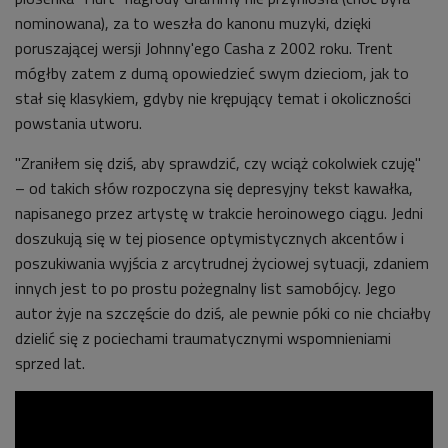
nominowana), za to weszła do kanonu muzyki, dzięki
poruszającej wersji Johnny'ego Casha z 2002 roku. Trent
mógłby zatem z dumą opowiedzieć swym dzieciom, jak to
stał się klasykiem, gdyby nie krępujący temat i okoliczności
powstania utworu.
"Zraniłem się dziś, aby sprawdzić, czy wciąż cokolwiek czuję"
– od takich słów rozpoczyna się depresyjny tekst kawałka,
napisanego przez artystę w trakcie heroinowego ciągu. Jedni
doszukują się w tej piosence optymistycznych akcentów i
poszukiwania wyjścia z arcytrudnej życiowej sytuacji, zdaniem
innych jest to po prostu pożegnalny list samobójcy. Jego
autor żyje na szczęście do dziś, ale pewnie póki co nie chciałby
dzielić się z pociechami traumatycznymi wspomnieniami
sprzed lat.