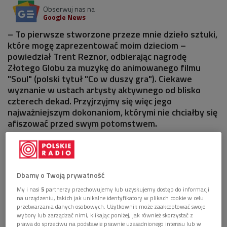
Obserwuj nas na
Google News
– To pierwsze stworzone przeze mnie dzieło sztuki,
które mogę zaprezentować moim dzieciom –
powiedział Trent Reznor, odbierając nagrodę
Złotego Globu za muzykę do animowanego filmu
"Soul" (polski tytuł "Co w duszy gra"). Ciekawe
wyznanie w ustach artysty aktywnego od blisko
czterech dekad. Przyjrzyjmy się więc jego
najważniejszym dokonaniom, którymi nie chciałby się
afiszować przed swym potomstwem.
Dbamy o Twoją prywatność
My i nasi
5
partnerzy przechowujemy lub uzyskujemy dostęp do informacji
na urządzeniu, takich jak unikalne identyfikatory w plikach cookie w celu
przetwarzania danych osobowych. Użytkownik może zaakceptować swoje
wybory lub zarządzać nimi, klikając poniżej, jak również skorzystać z
prawa do sprzeciwu na podstawie prawnie uzasadnionego interesu lub w