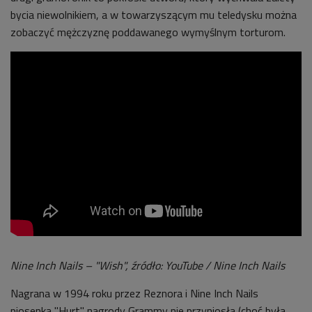
bycia niewolnikiem, a w towarzyszącym mu teledysku można
zobaczyć mężczyznę poddawanego wymyślnym torturom.
Nine Inch Nails – "Wish", źródło: YouTube / Nine Inch Nails
Nagrana w 1994 roku przez Reznora i Nine Inch Nails
piosenka "Hurt" nagrody Grammy nie przyniosła (choć była