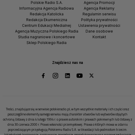
Polskie Radio S.A.
Agencja Promocji
Informacyjna Agencja Radiowa
Agencja Reklamy
Redakcja Katolicka
Regulamin serwisu
Redakcja Ekumeniczna
Polityka prywatności
Centrum Edukacji Medialnej
Ustawienia prywatności
Agencja Muzyczna Polskiego Radia
Dane osobowe
Studia nagraniowe i koncertowe
Kontakt
Sklep Polskiego Radia
Znajdziesz nas na
Treści, znajdujące się w serwisie polskieradio.pl, w tym wszystkie materiały i ich części oraz
poszczególne elementy samego serwisu mają charakter utworów lub wytworów objętych
ochroną Ustawy z dnia 4 lutego 1994 r. o prawie autorskim i prawach pokrewnych lub Ustawy z
dnia 30 czerwca 2000 r. Prawo własności przemysłowej. Prawa o których mowa w zdaniu
poprzedzającym przysługują Polskiemu Radiu S.A. w likwidacji lub podmiotom trzecim.
Jakiekolwiek kopiowanie, zapisywanie, powielanie, reprodukowanie oraz rozpowszechnianie