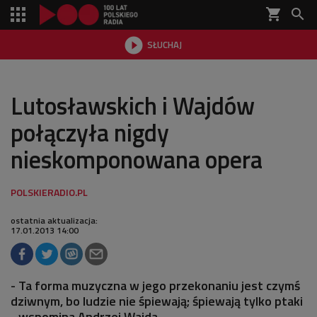
shopping_cart


SŁUCHAJ

Lutosławskich i Wajdów
połączyła nigdy
nieskomponowana opera
ostatnia aktualizacja:
17.01.2013 14:00
- Ta forma muzyczna w jego przekonaniu jest czymś
dziwnym, bo ludzie nie śpiewają; śpiewają tylko ptaki
- wspomina Andrzej Wajda.