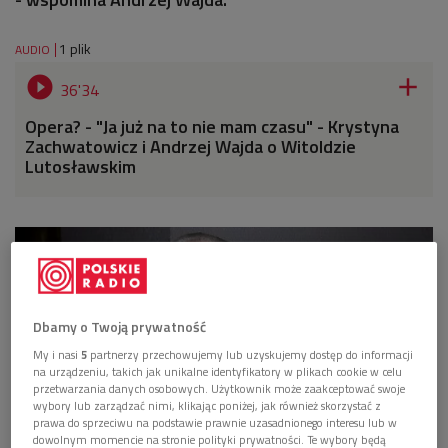
1 plik
AUDIO


36'34
Opera? - "Ja już na to nie mam czasu" - Krystyna
Zachwatowicz i Andrzej Wajda o Witoldzie
Lutosławskim
Dbamy o Twoją prywatność
My i nasi
5
partnerzy przechowujemy lub uzyskujemy dostęp do informacji
na urządzeniu, takich jak unikalne identyfikatory w plikach cookie w celu
przetwarzania danych osobowych. Użytkownik może zaakceptować swoje
wybory lub zarządzać nimi, klikając poniżej, jak również skorzystać z
prawa do sprzeciwu na podstawie prawnie uzasadnionego interesu lub w
dowolnym momencie na stronie polityki prywatności. Te wybory będą