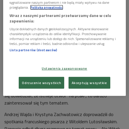
sygnalizowane naszym partnerom i nie będą miały wpływu na dane
przeglądania.
Polityka prywatności
Andrzej Wajda i Krystyna Zachwatowicz
Foto: PAP/Stach Leszczyński
Wraz z naszymi partnerami przetwarzamy dane w celu
Wybitny reżyser poznał Witolda Lutosławskiego około roku
zapewnienia:
1959. Miał cichą nadzieję, że kompozytor napisze muzykę do
Użycie dokładnych danych geolokalizacyjnych. Aktywne skanowanie
jego filmu "Lotna". Ten wykręcił się jednak brakiem czasu.
charakterystyki urządzenia do celów identyfikacji. Przechowywanie
informacji na urządzeniu lub dostęp do nich. Spersonalizowane reklamy i
Szkoda było mu energii na twórczość użytkową. W swoim
treści, pomiar reklam i treści, badnie odbiorców i ulepszanie usług.
dorobku artysta nie ma też żadnej opery, choć odbył na temat
Lista partnerów (dostawców)
takiej kompozycji długą rozmowę z Jeanem Claudem
Carrièrem.
Ustawienia zaawansowane
- Istnieje pewien wspaniały utwór, który nazywa się
"Konferencja ptaków". W Paryżu obejrzeliśmy spektakl Petera
Odrzucenie wszystkich
Akceptuję wszystkie
Brooka - opowiada Andrzej Wajda. - Lutosławski, gdy tylko
się dowiedział, że istnieje utwór "na ptaki", to bardzo
zainteresował się tym tematem.
Andrzej Wajda i Krystyna Zachwatowicz doprowadzili do
spotkania francuskiego pisarza z Witoldem Lutosławskim.
Panowie odbyli długą rozmowę na temat opery. - Ale Witek