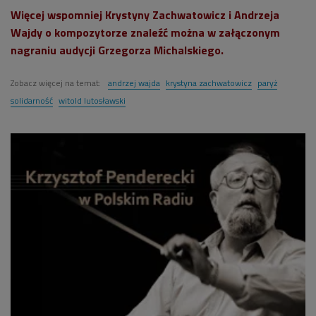
Więcej wspomniej Krystyny Zachwatowicz i Andrzeja
Wajdy o kompozytorze znaleźć można w załączonym
nagraniu audycji Grzegorza Michalskiego.
Zobacz więcej na temat:
andrzej wajda
krystyna zachwatowicz
paryż
solidarność
witold lutosławski