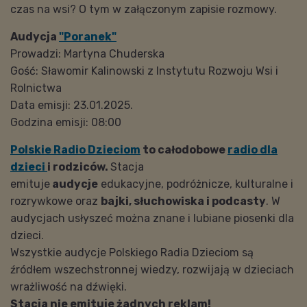
czas na wsi? O tym w załączonym zapisie rozmowy.
Audycja
"Poranek"
Prowadzi: Martyna Chuderska
Gość: Sławomir Kalinowski z Instytutu Rozwoju Wsi i
Rolnictwa
Data emisji: 23.01.2025.
Godzina emisji: 08:00
Polskie Radio Dzieciom
to całodobowe
radio dla
dzieci
i rodziców.
Stacja
emituje
audycje
edukacyjne, podróżnicze, kulturalne i
rozrywkowe oraz
bajki, słuchowiska i podcasty
. W
audycjach usłyszeć można znane i lubiane piosenki dla
dzieci.
Wszystkie audycje Polskiego Radia Dzieciom są
źródłem wszechstronnej wiedzy, rozwijają w dzieciach
wrażliwość na dźwięki.
Stacja nie emituje żadnych reklam!