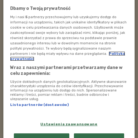
Dbamy o Twoją prywatność
My i nasi
5
partnerzy przechowujemy lub uzyskujemy dostęp do
informacji na urządzeniu, takich jak unikalne identyfikatory w plikach
cookie w celu przetwarzania danych osobowych. Użytkownik może
zaakceptować swoje wybory lub zarządzać nimi, klikając poniżej, jak
również skorzystać z prawa do sprzeciwu na podstawie prawnie
uzasadnionego interesu lub w dowolnym momencie na stronie
polityki prywatności. Te wybory będą sygnalizowane naszym
partnerom i nie będą miały wpływu na dane przeglądania.
Polityka
prywatności
Wraz z naszymi partnerami przetwarzamy dane w
Zapraszamy do słuchania i rozmów
celu zapewnienia:
telefonicznych na antenie.
Użycie dokładnych danych geolokalizacyjnych. Aktywne skanowanie
Telefon do studia Polskiego Radia Dzieciom: 22
charakterystyki urządzenia do celów identyfikacji. Przechowywanie
informacji na urządzeniu lub dostęp do nich. Spersonalizowane
645 20 55
reklamy i treści, pomiar reklam i treści, badnie odbiorców i
ulepszanie usług.
Audycja
"Poranek"
Lista partnerów (dostawców)
Prowadzi: Jacek Zawada
Gość: Michał Kurek ze studia kulinarnego Foodie City
Ustawienia zaawansowane
Warsaw
Data emisji: 27.08.2025.