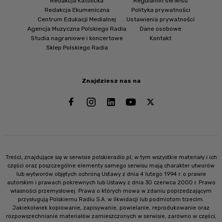
Redakcja Katolicka
Regulamin serwisu
Redakcja Ekumeniczna
Polityka prywatności
Centrum Edukacji Medialnej
Ustawienia prywatności
Agencja Muzyczna Polskiego Radia
Dane osobowe
Studia nagraniowe i koncertowe
Kontakt
Sklep Polskiego Radia
Znajdziesz nas na
Treści, znajdujące się w serwisie polskieradio.pl, w tym wszystkie materiały i ich
części oraz poszczególne elementy samego serwisu mają charakter utworów
lub wytworów objętych ochroną Ustawy z dnia 4 lutego 1994 r. o prawie
autorskim i prawach pokrewnych lub Ustawy z dnia 30 czerwca 2000 r. Prawo
własności przemysłowej. Prawa o których mowa w zdaniu poprzedzającym
przysługują Polskiemu Radiu S.A. w likwidacji lub podmiotom trzecim.
Jakiekolwiek kopiowanie, zapisywanie, powielanie, reprodukowanie oraz
rozpowszechnianie materiałów zamieszczonych w serwisie, zarówno w części,