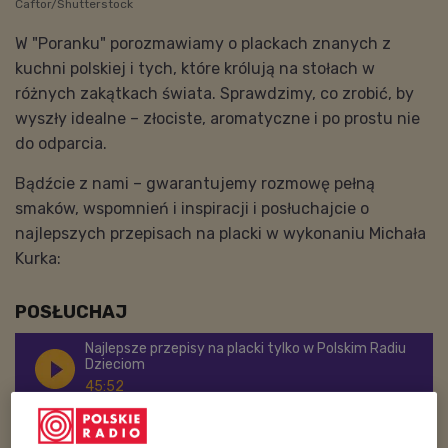
Caftor/Shutterstock
W "Poranku" porozmawiamy o plackach znanych z
kuchni polskiej i tych, które królują na stołach w
różnych zakątkach świata. Sprawdzimy, co zrobić, by
wyszły idealne – złociste, aromatyczne i po prostu nie
do odparcia.
Bądźcie z nami – gwarantujemy rozmowę pełną
smaków, wspomnień i inspiracji i posłuchajcie o
najlepszych przepisach na placki w wykonaniu Michała
Kurka:
POSŁUCHAJ
Najlepsze przepisy na placki tylko w Polskim Radiu
Dzieciom
45:52