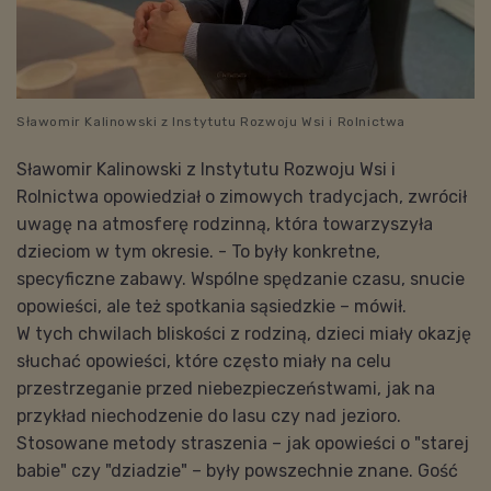
Sławomir Kalinowski z Instytutu Rozwoju Wsi i Rolnictwa
Sławomir Kalinowski z Instytutu Rozwoju Wsi i
Rolnictwa opowiedział o zimowych tradycjach, zwrócił
uwagę na atmosferę rodzinną, która towarzyszyła
dzieciom w tym okresie. - To były konkretne,
specyficzne zabawy. Wspólne spędzanie czasu, snucie
opowieści, ale też spotkania sąsiedzkie – mówił.
W tych chwilach bliskości z rodziną, dzieci miały okazję
słuchać opowieści, które często miały na celu
przestrzeganie przed niebezpieczeństwami, jak na
przykład niechodzenie do lasu czy nad jezioro.
Stosowane metody straszenia – jak opowieści o "starej
babie" czy "dziadzie" – były powszechnie znane. Gość