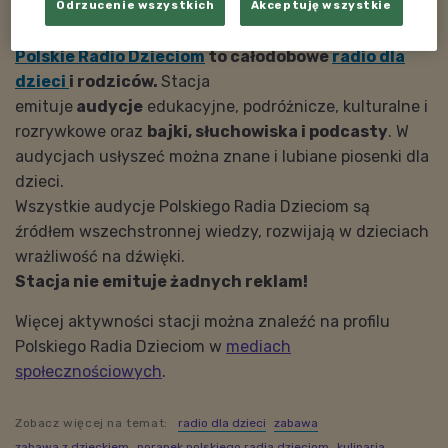
Odrzucenie wszystkich
Akceptuję wszystkie
Godzina emisji: 08:00
Polskie Radio Dzieciom
to całodobowe
radio dla
dzieci
i rodziców.
Stacja
emituje
audycje
edukacyjne, podróżnicze, kulturalne i
rozrywkowe oraz
bajki, słuchowiska i podcasty
. W
audycjach usłyszeć można znane i lubiane piosenki dla
dzieci.
Wszystkie audycje Polskiego Radia Dzieciom są
źródłem wszechstronnej wiedzy, rozwijają w dzieciach
wrażliwość na dźwięki.
Stacja nie emituje żadnych reklam!
Więcej aktywności stacji można znaleźć na profilu
Polskiego Radia Dzieciom w
mediach
społecznościowych
.
Zobacz więcej na temat:
radio dla dzieci
zabawa
zabawa z dzieckiem
poranek polskiego radia dzieciom
kulinaria