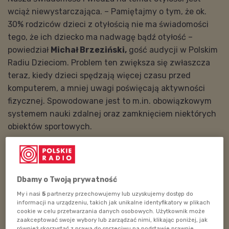
wciąż niewystarczająca. – Pamiętajmy o tym, że ok.
30% rodziców dzieci z otyłością nie ma świadomości
tego, że ich dziecko ma nadwagę bądź otyłość –
powiedział
Michał Brzeziński,
gość audycji w Polskim
Radiu Dzieciom. Problem ten zwiększa się zwłaszcza
teraz, kiedy dzieci spędzają więcej czasu przed
komputerem, a mniej uwagi poświęcają aktywności
fizycznej. Spowodowane jest to m.in. obowiązkowym
systemem nauki zdalnej oraz zamknięciem niektórych
obiektów sportowych.
POSŁUCHAJ
Problem otyłości i nadwagi w czasach pandemii
(Strefa rodzica/PRD)_6.04.2021.
Dbamy o Twoją prywatność
116:00
My i nasi
5
partnerzy przechowujemy lub uzyskujemy dostęp do
informacji na urządzeniu, takich jak unikalne identyfikatory w plikach
cookie w celu przetwarzania danych osobowych. Użytkownik może
zaakceptować swoje wybory lub zarządzać nimi, klikając poniżej, jak
również skorzystać z prawa do sprzeciwu na podstawie prawnie