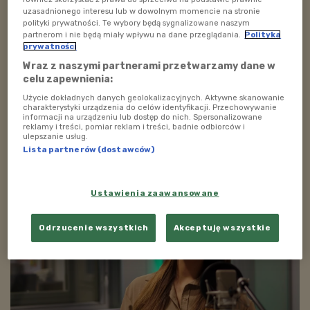
Co więcej, w wyniku zamknięcia kin lub teatrów
uzasadnionego interesu lub w dowolnym momencie na stronie
szukamy przyjemności w inny sposób i znajdujemy ją
polityki prywatności. Te wybory będą sygnalizowane naszym
partnerom i nie będą miały wpływu na dane przeglądania.
Polityka
w jedzeniu. Niestety u młodzieży i dzieci, które
prywatności
zmagają się z nadwagą, nasilają się różnego rodzaju
Wraz z naszymi partnerami przetwarzamy dane w
lęki lub objawy depresyjne. Większości skutków nawagi
celu zapewnienia:
nie widać od razu, gdyż konsekwencje chorób
Użycie dokładnych danych geolokalizacyjnych. Aktywne skanowanie
otyłościowych pojawiają się zazwyczaj po kilku latach.
charakterystyki urządzenia do celów identyfikacji. Przechowywanie
informacji na urządzeniu lub dostęp do nich. Spersonalizowane
Jednym z negatywnych rezultatów może być np.
reklamy i treści, pomiar reklam i treści, badnie odbiorców i
ulepszanie usług.
stłuszczenie wątroby. Co więcej, przy otyłości
Lista partnerów (dostawców)
wystąpienie astmy jest bardziej prawdopodobne.
Ustawienia zaawansowane
Odrzucenie wszystkich
Akceptuję wszystkie