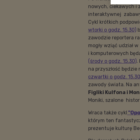
nowych, ciekawych i 
interaktywnej zabaw
Cykl krótkich podpow
wtorki o godz. 15.30)
b
zawodzie reportera rad
mogły wziąć udział w k
i komputerowych będą
(środy o godz. 15.30)
.
na przyszłość będzie
czwartki o godz. 15.30
zawody świata. Na an
Figliki Kulfona i Mon
Moniki, szalone histor
Wraca także cykl
"Opo
którym ten fantastyc
prezentuje kulturę B