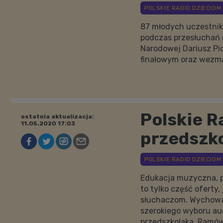
87 młodych uczestnik
podczas przesłuchań n
Narodowej Dariusz Pi
finałowym oraz wezmą 
Polskie R
ostatnia aktualizacja:
11.05.2020 17:03
przedszk
Edukacja muzyczna, p
to tylko część oferty,
słuchaczom. Wychowaw
szerokiego wyboru au
przedszkolaka. Ramówk