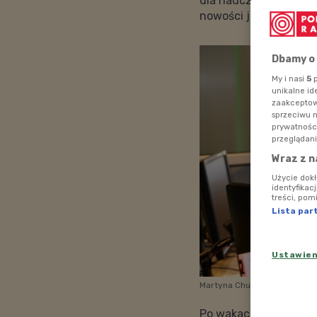
dla nauczycieli i rodz
nowości jesiennej ram
Dbamy o
My i nasi
5
p
unikalne id
zaakceptowa
sprzeciwu 
prywatnośc
przeglądani
Wraz z n
Użycie dok
identyfikac
treści, pom
Lista par
Ustawie
Martyna Chuderska - dzienni
Po wakacjach na anten