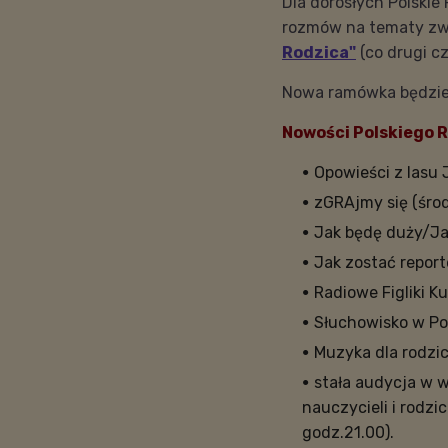
Dla dorosłych Polskie
rozmów na tematy zw
Rodzica"
(co drugi cz
Nowa ramówka będzie
Nowości Polskiego R
Opowieści z lasu 
zGRAjmy się (środ
Jak będę duży/Jak
Jak zostać report
Radiowe Figliki Ku
Słuchowisko w Pol
Muzyka dla rodzic
stała audycja w 
nauczycieli i rodz
godz.21.00).