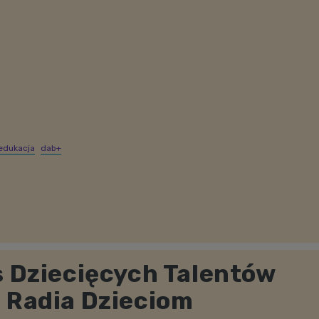
edukacja
dab+
s Dziecięcych Talentów
 Radia Dzieciom