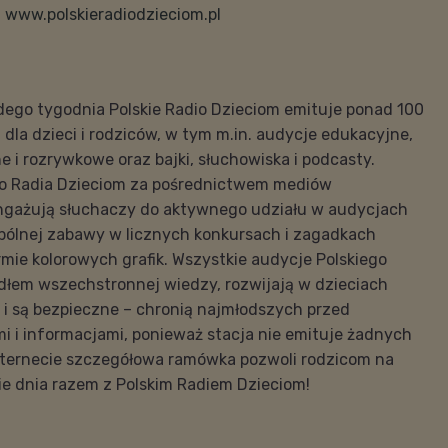
:
www.polskieradiodzieciom.pl
dego tygodnia Polskie Radio Dzieciom emituje ponad 100
dla dzieci i rodziców, w tym m.in. audycje edukacyjne,
e i rozrywkowe oraz bajki, słuchowiska i podcasty.
go Radia Dzieciom za pośrednictwem mediów
ngażują słuchaczy do aktywnego udziału w audycjach
pólnej zabawy w licznych konkursach i zagadkach
ie kolorowych grafik. Wszystkie audycje Polskiego
ódłem wszechstronnej wiedzy, rozwijają w dzieciach
 i są bezpieczne – chronią najmłodszych przed
i i informacjami, ponieważ stacja nie emituje żadnych
nternecie szczegółowa ramówka pozwoli rodzicom na
e dnia razem z Polskim Radiem Dzieciom!