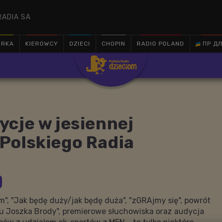
RADIA SA
ÓRKA
KIEROWCY
DZIECI
CHOPIN
RADIO POLAND
ПР ДЛ

cje w jesiennej
Polskiego Radia
m", "Jak będę duży/jak będę duża", "zGRAjmy się", powrót
su Joszka Brody", premierowe słuchowiska oraz audycja