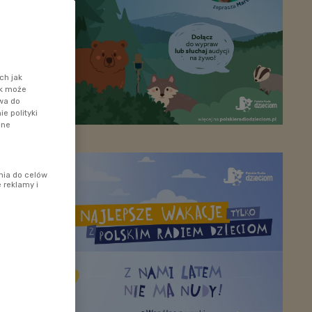
ch jak
ik może
awa do
e polityki
ane
nia do celów
 reklamy i