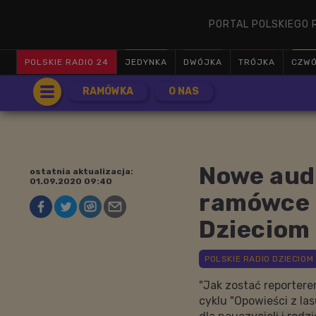
PORTAL POLSKIEGO 
POLSKIE RADIO 24
JEDYNKA
DWÓJKA
TRÓJKA
CZW
RAMÓWKA
O NAS
Nowe audy
ostatnia aktualizacja:
01.09.2020 09:40
ramówce 
Dzieciom
"Jak zostać reportere
cyklu "Opowieści z la