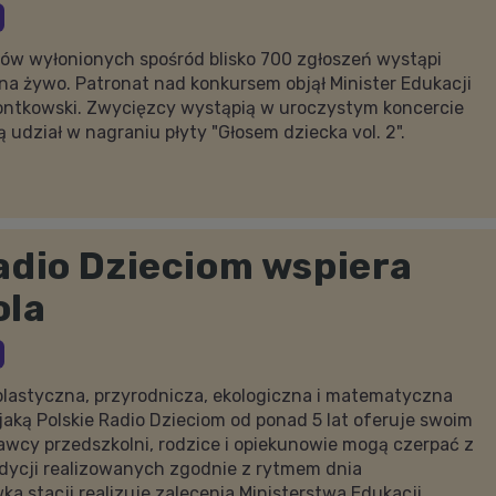
ów wyłonionych spośród blisko 700 zgłoszeń wystąpi
a żywo. Patronat nad konkursem objął Minister Edukacji
ontkowski. Zwycięzcy wystąpią w uroczystym koncercie
udział w nagraniu płyty "Głosem dziecka vol. 2".
adio Dzieciom wspiera
ola
lastyczna, przyrodnicza, ekologiczna i matematyczna
 jaką Polskie Radio Dzieciom od ponad 5 lat oferuje swoim
cy przedszkolni, rodzice i opiekunowie mogą czerpać z
dycji realizowanych zgodnie z rytmem dnia
a stacji realizuje zalecenia Ministerstwa Edukacji