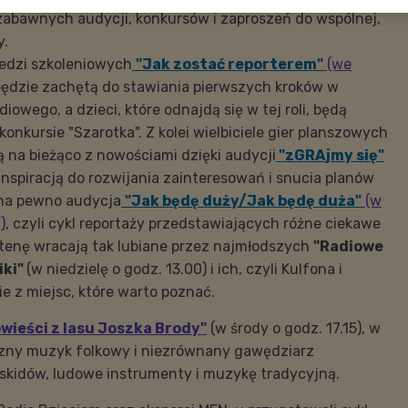
zabawnych audycji, konkursów i zaproszeń do wspólnej,
y.
iedzi szkoleniowych
"Jak zostać reporterem"
(we
ędzie zachętą do stawiania pierwszych kroków w
iowego, a dzieci, które odnajdą się w tej roli, będą
onkursie "Szarotka". Z kolei wielbiciele gier planszowych
 na bieżąco z nowościami dzięki audycji
"zGRAjmy się"
 Inspiracją do rozwijania zainteresowań i snucia planów
 na pewno audycja
"Jak będę duży/Jak będę duża"
(w
)
, czyli cykl reportaży przedstawiających różne ciekawe
tenę wracają tak lubiane przez najmłodszych
"Radiowe
iki"
(w niedzielę o godz. 13.00) i ich, czyli Kulfona i
ie z miejsc, które warto poznać.
wieści z lasu Joszka Brody"
(w środy o godz. 17.15), w
zny muzyk folkowy i niezrównany gawędziarz
eskidów, ludowe instrumenty i muzykę tradycyjną.