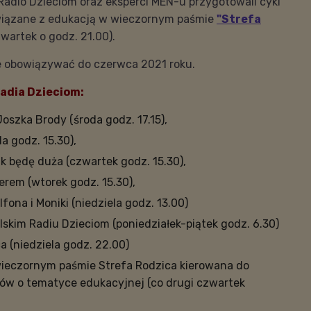
 Radio Dzieciom oraz eksperci MEN-u przygotowali cykl
iązane z edukacją w wieczornym paśmie
"Strefa
wartek o godz. 21.00).
 obowiązywać do czerwca 2021 roku.
adia Dzieciom:
Joszka Brody (środa godz. 17.15),
a godz. 15.30),
 będę duża (czwartek godz. 15.30),
erem (wtorek godz. 15.30),
lfona i Moniki (niedziela godz. 13.00)
skim Radiu Dzieciom (poniedziałek-piątek godz. 6.30)
a (niedziela godz. 22.00)
wieczornym paśmie Strefa Rodzica kierowana do
iców o tematyce edukacyjnej (co drugi czwartek