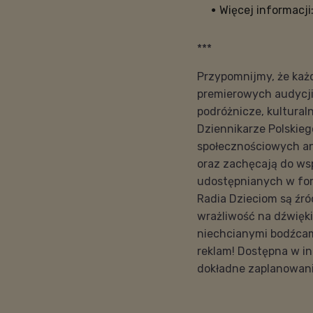
Więcej informacji
***
Przypomnijmy, że każ
premierowych audycji 
podróżnicze, kulturaln
Dziennikarze Polskie
społecznościowych a
oraz zachęcają do ws
udostępnianych w form
Radia Dzieciom są źr
wrażliwość na dźwięki
niechcianymi bodźcam
reklam! Dostępna w i
dokładne zaplanowani