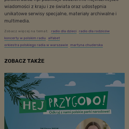
wiadomości z kraju i ze świata oraz udostępnia
unikatowe serwisy specjalne, materiały archiwalne i
multimedia.
Zobacz więcej na temat:
radio dla dzieci
radio dla rodziców
koncerty w polskim radiu
alfabet
orkiestra polskiego radia w warszawie
martyna chuderska
ZOBACZ TAKŻE