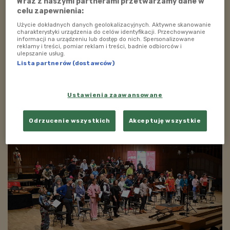
Wraz z naszymi partnerami przetwarzamy dane w
Po koncercie Polskie Radio zaprosiło na warsztaty
celu zapewnienia:
plastyczne. To okazja do zrobienia przez dzieci medali.
Użycie dokładnych danych geolokalizacyjnych. Aktywne skanowanie
charakterystyki urządzenia do celów identyfikacji. Przechowywanie
Ponadto na uczestników koncertu czekały „Karty
informacji na urządzeniu lub dostęp do nich. Spersonalizowane
reklamy i treści, pomiar reklam i treści, badnie odbiorców i
Małego Melomana”. Ci, którzy zbiorą pieczątki
ulepszanie usług.
z wszystkich koncertów, na majowym „Alfabecie
Lista partnerów (dostawców)
Orkiestry” dostaną upominki od Polskiego Radia
Dzieciom.
Ustawienia zaawansowane
Odrzucenie wszystkich
Akceptuję wszystkie