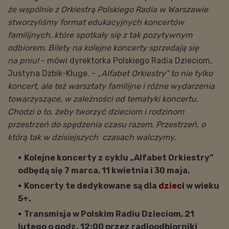
że wspólnie z Orkiestrą Polskiego Radia w Warszawie
stworzyliśmy format edukacyjnych koncertów
familijnych, które spotkały się z tak pozytywnym
odbiorem. Bilety na kolejne koncerty sprzedają się
na pniu!
- mówi dyrektorka Polskiego Radia Dzieciom,
Justyna Dżbik-Kluge. -
„Alfabet Orkiestry” to nie tylko
koncert, ale też warsztaty familijne i różne wydarzenia
towarzyszące, w zależności od tematyki koncertu.
Chodzi o to, żeby tworzyć dzieciom i rodzinom
przestrzeń do spędzenia czasu razem. Przestrzeń, o
którą tak w dzisiejszych czasach walczymy.
Kolejne koncerty z cyklu „Alfabet Orkiestry”
odbędą się 7 marca, 11 kwietnia i 30 maja.
Koncerty te dedykowane
są dla
dzieci
w wieku
5+
.
Transmisja w Polskim Radiu Dzieciom, 21
lutego o godz. 12:00 przez radioodbiorniki