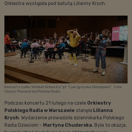
Orkiestra wystąpiła pod batutą Lilianny Krych.
Koncert z cyklu "Alfabet Orkiestry" pt. "I jak Igrzyska Olimpijskie"
Foto:
Cezary Piwowarski/Polskie Radio
Podczas koncertu 21 lutego na czele
Orkiestry
Polskiego Radia w Warszawie
stanęła
Lilianna
Krych
. Wydarzenie prowadziła dziennikarka Polskiego
Radia Dzieciom -
Martyna Chuderska
. Była to okazja,