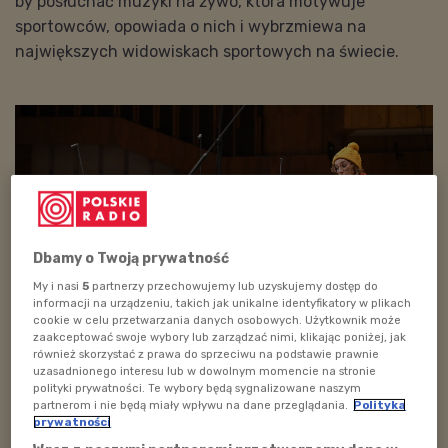
by posłuchać muzyki na żywo, która motywuje
sportowców, opowiada o nich i wybrzmiewa na
największych widowiskach sportowych na świecie.
Dbamy o Twoją prywatność
My i nasi
5
partnerzy przechowujemy lub uzyskujemy dostęp do
informacji na urządzeniu, takich jak unikalne identyfikatory w plikach
cookie w celu przetwarzania danych osobowych. Użytkownik może
zaakceptować swoje wybory lub zarządzać nimi, klikając poniżej, jak
również skorzystać z prawa do sprzeciwu na podstawie prawnie
uzasadnionego interesu lub w dowolnym momencie na stronie
polityki prywatności. Te wybory będą sygnalizowane naszym
Zapraszamy na kolejny koncert z cyklu "Alfabet Orkiestry. I jak
partnerom i nie będą miały wpływu na dane przeglądania.
Polityka
Igrzyska Olimpijskie" pod batutą Lilianny Krych.
prywatności