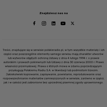
Znajdziesz nas na
Treści, znajdujące się w serwisie polskieradio.pl, w tym wszystkie materiały i ich
części oraz poszczególne elementy samego serwisu mają charakter utworów
lub wytworów objętych ochroną Ustawy z dnia 4 lutego 1994 r. o prawie
autorskim i prawach pokrewnych lub Ustawy z dnia 30 czerwca 2000 r. Prawo
własności przemysłowej. Prawa o których mowa w zdaniu poprzedzającym
przysługują Polskiemu Radiu S.A. w likwidacji lub podmiotom trzecim.
Jakiekolwiek kopiowanie, zapisywanie, powielanie, reprodukowanie oraz
rozpowszechnianie materiałów zamieszczonych w serwisie, zarówno w części,
jak i w całości jest zabronione bez uprzedniej pisemnej zgody uprawnionego.