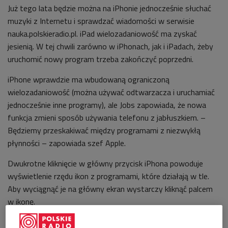
Już tego lata będzie można na iPhonie jednocześnie słuchać
muzyki z Internetu i sprawdzać wiadomości w serwisie
nauka.polskieradio.pl. iPad wielozadaniowość ma zyskać
jesienią. W tej chwili zarówno w iPhonach, jak i iPadach, żeby
uruchomić nowy program trzeba zakończyć poprzedni.
iPhone wprawdzie ma wbudowaną ograniczoną
wielozadaniowość (można używać odtwarzacza i uruchamiać
jednocześnie inne programy), ale Jobs zapowiada, że nowa
funkcja zmieni sposób używania telefonu z jabłuszkiem. –
Będziemy przeskakiwać między programami z niezwykłą
płynności – zapowiada szef Apple.
Dwukrotne kliknięcie w główny przycisk iPhona powoduje
wyświetlenie rzędu ikon z programami, które działają w tle.
Aby wyciągnąć je na główny ekran wystarczy kliknąć palcem
w ikonę.
Podobne rozwiązania od dawna funkcjonują w rywalach