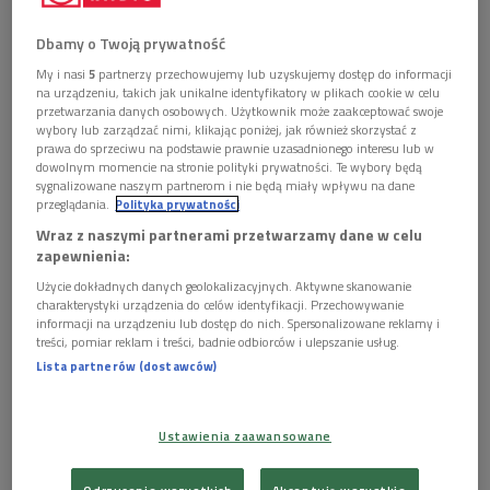
iPhona produkowanych porze Palm czy Google. Dlaczego
zatem Apple wprowadza ją dopiero w iPhone OS 4? Według
Dbamy o Twoją prywatność
Joba, nie chodziło o to by być pierwszym, ale by
My i nasi
5
partnerzy przechowujemy lub uzyskujemy dostęp do informacji
na urządzeniu, takich jak unikalne identyfikatory w plikach cookie w celu
wielozadaniowość nie rujnowała baterii telefonu i nie
przetwarzania danych osobowych. Użytkownik może zaakceptować swoje
zwalniała jego pracy.
wybory lub zarządzać nimi, klikając poniżej, jak również skorzystać z
prawa do sprzeciwu na podstawie prawnie uzasadnionego interesu lub w
OS 4 do obu urządzeń zawiera jeszcze inne nowe funkcje.
dowolnym momencie na stronie polityki prywatności. Te wybory będą
sygnalizowane naszym partnerom i nie będą miały wpływu na dane
Będzie pozwalał na pobieranie poczty z różnych kont do
przeglądania.
Polityka prywatności
jednej skrzynki oraz podłączenie iPhona do normalnej
Wraz z naszymi partnerami przetwarzamy dane w celu
klawiatury poprzez bluetooth.
zapewnienia:
Użycie dokładnych danych geolokalizacyjnych. Aktywne skanowanie
A czego nie będzie? Na pewno nie będzie flash’a, choć wielu
charakterystyki urządzenia do celów identyfikacji. Przechowywanie
internautów bardzo krytykuje Apple
informacji na urządzeniu lub dostęp do nich. Spersonalizowane reklamy i
treści, pomiar reklam i treści, badnie odbiorców i ulepszanie usług.
Lista partnerów (dostawców)
iPad - wielozadaniowość dopiero
jesienią
źr gizmodo.com
Ustawienia zaawansowane
za jego brak, gdyż uniemożliwia to przeglądania wielu stron
internetowych z filmami.