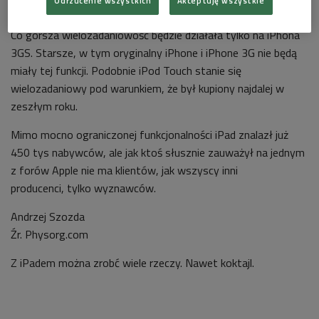
Odrzucenie wszystkich
Akceptuję wszystkie
Co gorsza wielozadaniowość będzie działała tylko na iPhona
3GS. Starsze, w tym oryginalny iPhone i iPhone 3G nie będą
miały tej funkcji. Podobnie iPod Touch stanie się
wielozadaniowy pod warunkiem, że był kupiony najdalej w
zeszłym roku.
Mimo mocno ograniczonej funkcjonalności iPad znalazł już
450 tys nabywców, ale jak ktoś słusznie zauważył na jednym
z forów Apple nie ma klientów, jak wszyscy inni
producenci, tylko wyznawców.
Andrzej Szozda
Źr. Physorg.com
Z iPadem można zrobć wiele rzeczy. Nawet koktajl.