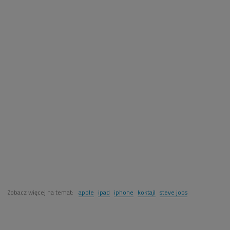
Zobacz więcej na temat:
apple
ipad
iphone
koktajl
steve jobs