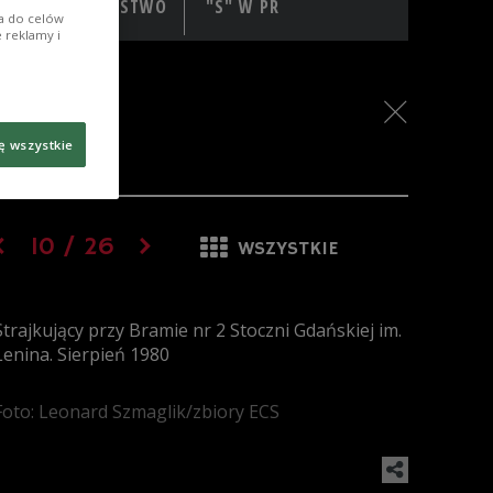
SPOŁECZEŃSTWO
"S" W PR
ia do celów
 reklamy i
ę wszystkie
10
/
26
WSZYSTKIE
Strajkujący przy Bramie nr 2 Stoczni Gdańskiej im.
Lenina. Sierpień 1980
Foto: Leonard Szmaglik/zbiory ECS