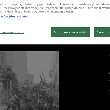
OPAGANDA
NEGOCJACJE
REJESTRACJA
LUDZIE "S"
adnych danych geolokalizacyjnych. Aktywne skanowanie charakterystyki urządzen
ji. Przechowywanie informacji na urządzeniu lub dostęp do nich. Spersonalizowane
iar reklam i treści, badnie odbiorców i ulepszanie usług.
tnerów (dostawców)
a zaawansowane
Odrzucenie wszystkich
Akceptuj