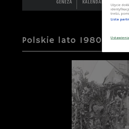
GENEZA
KALENDARIUM
PR
Użycie dokł
identyfikac
treści, pom
Lista par
Polskie lato 1980
Ustawieni