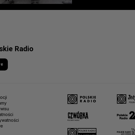
lskie Radio
re
ocji
amy
rwisu
atności
ywatności
we