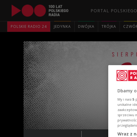
PORTAL POLSKIEGO
POLSKIE RADIO 24
JEDYNKA
DWÓJKA
TRÓJKA
CZWÓ
Dbamy o
My i nasi
5
p
unikalne id
zaakceptowa
sprzeciwu 
prywatnośc
przeglądani
Wraz z n