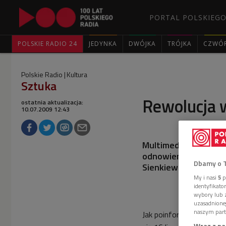
PORTAL POLSKIEGO
POLSKIE RADIO 24
JEDYNKA
DWÓJKA
TRÓJKA
CZWÓ
Polskie Radio
Kultura
Sztuka
Rewolucja 
ostatnia aktualizacja:
10.07.2009 12:43
Multimedialna ekspo
odnowienie elementó
Dbamy o 
Sienkiewicza.
My i nasi
5
p
identyfikat
wybory lub z
uzasadnione
naszym part
Jak poinformowała w cz
Wraz z na