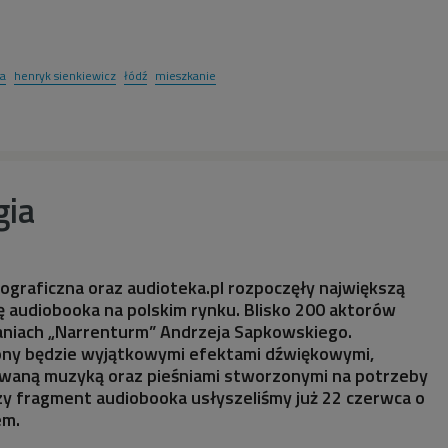
ka
henryk sienkiewicz
łódź
mieszkanie
gia
graficzna oraz audioteka.pl rozpoczęły największą
 audiobooka na polskim rynku. Blisko 200 aktorów
raniach „Narrenturm” Andrzeja Sapkowskiego.
ny będzie wyjątkowymi efektami dźwiękowymi,
waną muzyką oraz pieśniami stworzonymi na potrzeby
szy fragment audiobooka usłyszeliśmy już 22 czerwca o
em.