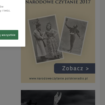
lów
i treści,
ę wszystkie