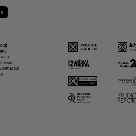
re
ocji
amy
rwisu
atności
ywatności
we