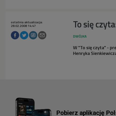
To się czyt
ostatnia aktualizacja:
28.02.2008 14:47
W "To się czyta" - 
Henryka Sienkiewicza
Pobierz aplikację Po