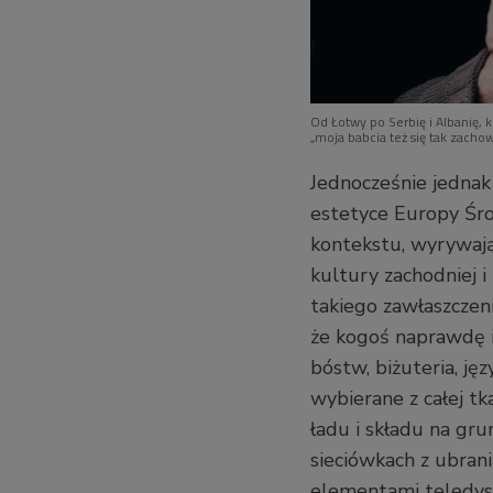
Od Łotwy po Serbię i Albanię, k
„moja babcia też się tak zacho
Jednocześnie jednak
estetyce Europy Śro
kontekstu, wyrywają
kultury zachodniej 
takiego zawłaszczen
że kogoś naprawdę i
bóstw, biżuteria, j
wybierane z całej tk
ładu i składu na gr
sieciówkach z ubran
elementami teledy