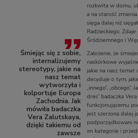
rozkwita w domu, ubi
a na starość zmieni
sięga dalej niż się
Radzieckiego. Zdaje
Śródziemnego i Węg
Śmiejąc się z sobie,
Założenie, że śmieje
internalizujemy
naskórkowe wyjaśnien
stereotypy, jakie na
jakie na nasz temat
nasz temat
decyduje o tym, jak
wytworzyła i
„innego”, „obcego”.
kolportuje Europa
dres” badaczka Vera
Zachodnia. Jak
funkcjonującemu po
mówiła badaczka
jest szerzona dalej 
Vera Zalutskaya,
podporządkowani nie
dzięki takiemu od
im kategorie i przed
zawsze