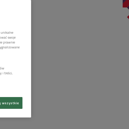
 unikalne
tować swoje
wie prawnie
sygnalizowane
lów
i treści,
ę wszystkie