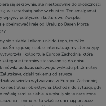
era się seksownie, ale niestosownie do okoliczności,
a się w szczerbatą babę w chustce. Ten amalgamat
gały wpływy polityczne i kulturowe Związku
 się obejmować kraje od Uralu po Basen Morza
ry.
my się z siebie i nikomu nic do tego, to tylko
ie. Śmiejąc się z sobie, internalizujemy stereotypy,
 wytworzyła i kolportuje Europa Zachodnia, która
ie kategorie i terminy stosowane są do opisu
 Jak mówiła podczas ciekawego wykładu pt. „Smutny
 Zalutskaya, dzięki takiemu od zawsze
działowi wiedza wytwarzana w Europie Zachodniej
jako neutralna i obiektywna. Dochodzi do sytuacji, gdy
 mówią sami za siebie, a wpisują się w narzucone
założenia – mimo że to właśnie oni mają przecież