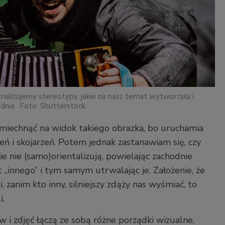
ternalizujemy stereotypy, jakie na nasz temat wytworzyła i
odnia
Foto: Shutterstock
śmiechnąć na widok takiego obrazka, bo uruchamia
ń i skojarzeń. Potem jednak zastanawiam się, czy
ie nie (samo)orientalizują, powielając zachodnie
 „innego” i tym samym utrwalając je. Założenie, że
 zanim kto inny, silniejszy zdąży nas wyśmiać, to
i.
 i zdjęć łączą ze sobą różne porządki wizualne,