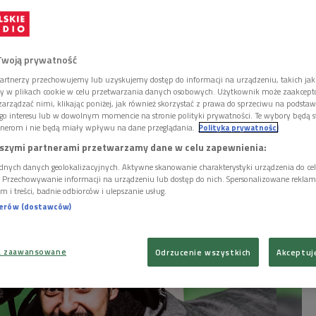
ki i kiszone ogórki, czyli o
ji Słowiańszczyzny
Twoją prywatność
artnerzy przechowujemy lub uzyskujemy dostęp do informacji na urządzeniu, takich jak
diach społecznościowych pączkują strony
ory w plikach cookie w celu przetwarzania danych osobowych. Użytkownik może zaakcep
ać codzienność, kulturę i zwyczaje
arządzać nimi, klikając poniżej, jak również skorzystać z prawa do sprzeciwu na podsta
tw Europy Środkowo-Wschodniej. Fanpage’e
go interesu lub w dowolnym momencie na stronie polityki prywatności. Te wybory będą 
nerom i nie będą miały wpływu na dane przeglądania.
Polityka prywatności
ng Slavs in Tracksuits, Scenic Depictions of
abushka prześcigają się w publikowaniu memów
szymi partnerami przetwarzamy dane w celu zapewnienia:
ych zdjęć ze (z grubsza) słowiańskich miast i
dnych danych geolokalizacyjnych. Aktywne skanowanie charakterystyki urządzenia do ce
i. Przechowywanie informacji na urządzeniu lub dostęp do nich. Spersonalizowane reklamy 
m i treści, badnie odbiorców i ulepszanie usług.
nerów (dostawców)
a zaawansowane
Odrzucenie wszystkich
Akceptuj