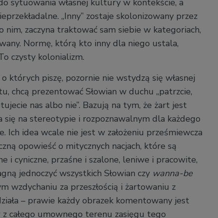
 do sytuowania własnej kultury w kontekście, a
eprzekładalne. „Inny” zostaje skolonizowany przez
o nim, zaczyna traktować sam siebie w kategoriach,
wany. Normę, którą kto inny dla niego ustala,
To czysty kolonializm.
o których piszę, pozornie nie wstydzą się własnej
stu, chcą prezentować Słowian w duchu „patrzcie,
ujecie nas albo nie”. Bazują na tym, że żart jest
ra się na stereotypie i rozpoznawalnym dla każdego
e. Ich idea wcale nie jest w założeniu prześmiewcza
czną opowieść o mitycznych nacjach, które są
 i cyniczne, przaśne i szalone, leniwe i pracowite,
ragną jednoczyć wszystkich Słowian czy
wanna-be
 wzdychaniu za przeszłością i żartowaniu z
o działa – prawie każdy obrazek komentowany jest
 z całego umownego terenu zasięgu tego