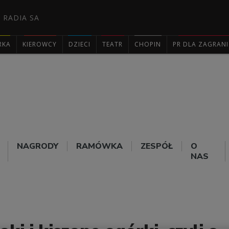
 RADIA SA
RKA
KIEROWCY
DZIECI
TEATR
CHOPIN
PR DLA ZAGRAN

NAGRODY
RAMÓWKA
ZESPÓŁ
O
NAS