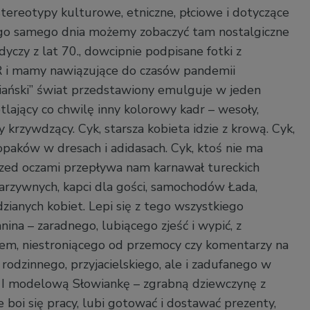
stereotypy kulturowe, etniczne, płciowe i dotyczące
ego samego dnia możemy zobaczyć tam nostalgiczne
odyczy z lat 70., dowcipnie podpisane fotki z
i mamy nawiązujące do czasów pandemii
iański” świat przedstawiony emulguje w jeden
tlający co chwilę inny kolorowy kadr – wesoły,
 krzywdzący. Cyk, starsza kobieta idzie z krową. Cyk,
paków w dresach i adidasach. Cyk, ktoś nie ma
zed oczami przepływa nam karnawał tureckich
rzywnych, kapci dla gości, samochodów Łada,
zianych kobiet. Lepi się z tego wszystkiego
na – zaradnego, lubiącego zjeść i wypić, z
em, niestroniącego od przemocy czy komentarzy na
rodzinnego, przyjacielskiego, ale i zadufanego w
ę”. I modelową Słowiankę – zgrabną dziewczynę z
 boi się pracy, lubi gotować i dostawać prezenty,