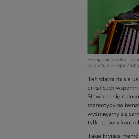
Śmiejąc się z siebie, in
kolportuje Europa Zach
Też zdarza mi się u
on łańcuch wspomnie
Słowianie się radośn
stereotypy na temat
wyśmiejemy się sami,
tylko pozory kontrol
Takie krynice memów