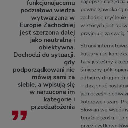
najlepsze narzędzia
funkcjonującemu
podziałowi wiedza
pewne zjawiska są ni
wytwarzana w
zachodnie myślenie 
Europie Zachodniej
w których jest opisy
jest szerzona dalej
przyjmuje za swoją. 
jako neutralna i
Strony internetowe, 
obiektywna.
kultury i jej kontek
Dochodzi do sytuacji,
gdy
tacy jesteśmy, akcept
podporządkowani nie
śmieszny, póki opie
mówią sami za
odbiorcy drugim dni
siebie, a wpisują się
– chcą snuć nostalgi
w narzucone im
jednocześnie odważne
kategorie i
kolorowe i szare. P
przedzałożenia
Słowian we wspólnym
teraźniejszości. I t
przez użytkowników