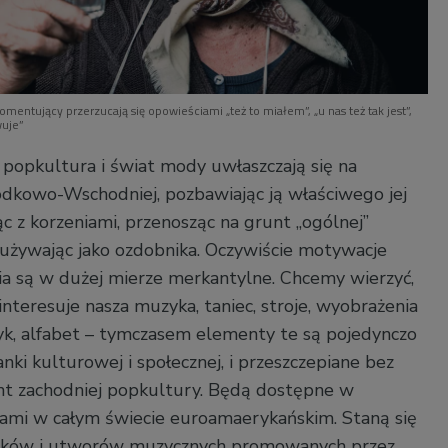
omentujący przerzucają się opowieściami „też to miałem”, „u nas też tak jest”,
wuje”
 popkultura i świat mody uwłaszczają się na
dkowo-Wschodniej, pozbawiając ją właściwego jej
c z korzeniami, przenosząc na grunt „ogólnej”
i używając jako ozdobnika. Oczywiście motywacje
ia są w dużej mierze merkantylne. Chcemy wierzyć,
nteresuje nasza muzyka, taniec, stroje, wyobrażenia
ęzyk, alfabet – tymczasem elementy te są pojedynczo
anki kulturowej i społecznej, i przeszczepiane bez
unt zachodniej popkultury. Będą dostępne w
iami w całym świecie euroamaerykańskim. Staną się
sków i utworów muzycznych promowanych przez