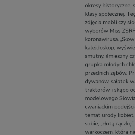
okresy historyczne, 
klasy społecznej. T
zdjęcia mebli czy sł
wyborów Miss ZSRR 
koronawirusa. „Słow
kalejdoskop, wyświe
smutny, śmieszny czy
grupka młodych chło
przednich zębów. Pr
dywanów, sałatek wa
traktorów i skąpo od
modelowego Słowiani
cwaniackim podejści
temat urody kobiet, 
sobie, „złotą rączk
warkoczem, która nie