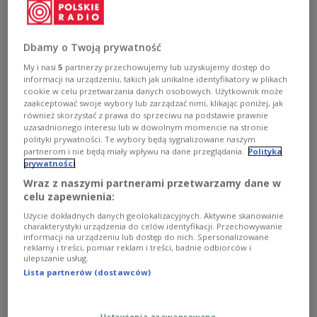
Dbamy o Twoją prywatność
My i nasi
5
partnerzy przechowujemy lub uzyskujemy dostęp do
informacji na urządzeniu, takich jak unikalne identyfikatory w plikach
cookie w celu przetwarzania danych osobowych. Użytkownik może
zaakceptować swoje wybory lub zarządzać nimi, klikając poniżej, jak
również skorzystać z prawa do sprzeciwu na podstawie prawnie
uzasadnionego interesu lub w dowolnym momencie na stronie
polityki prywatności. Te wybory będą sygnalizowane naszym
partnerom i nie będą miały wpływu na dane przeglądania.
Polityka
prywatności
Niedziela Palmowa
Wraz z naszymi partnerami przetwarzamy dane w
celu zapewnienia:
W całej Polsce w Niedzielę Palmową we wszystkich
kościołach, na każdym nabożeństwie święci się palmy,
Użycie dokładnych danych geolokalizacyjnych. Aktywne skanowanie
zaś po sumie (głównym nabożeństwie niedzielnym)
charakterystyki urządzenia do celów identyfikacji. Przechowywanie
informacji na urządzeniu lub dostęp do nich. Spersonalizowane
odbywają się uroczyste procesje z palmami.
reklamy i treści, pomiar reklam i treści, badnie odbiorców i
Zobacz więcej na temat:
folklor
Barbara Ogrodowska
ulepszanie usług.
Wielkanoc
Hanna Szczęśniak
zwyczaje
Niedziela Palmowa
Lista partnerów (dostawców)