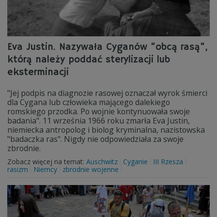
Eva Justin. Nazywała Cyganów "obcą rasą",
którą należy poddać sterylizacji lub
eksterminacji
"Jej podpis na diagnozie rasowej oznaczał wyrok śmierci
dla Cygana lub człowieka mającego dalekiego
romskiego przodka. Po wojnie kontynuowała swoje
badania". 11 września 1966 roku zmarła Eva Justin,
niemiecka antropolog i biolog kryminalna, nazistowska
"badaczka ras". Nigdy nie odpowiedziała za swoje
zbrodnie.
Zobacz więcej na temat:
Auschwitz
Cyganie
III Rzesza
rasizm
Niemcy
zbrodnie wojenne