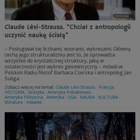
Claude Lévi-Strauss. "Chciał z antropologii
uczynić naukę ścisłą"
– Posługiwał się liczbami, wzorami, wykresami. Główną
cechą jego strukturalizmu jest to, że sprowadza
wszystko do krystalicznej struktury, jaką w
ostateczności jest wykres geometryczny – mówili w
Polskim Radiu filozof Barbara Czerska i antropolog Jan
Suliga.
Zobacz więcej na temat:
Claude Lévi-Strauss
Francja
HISTORIA
Brazylia
Ameryka Południowa
Ameryka Północna
Ameryka
USA
NAUKA
KULTURA
literatura
Indianie