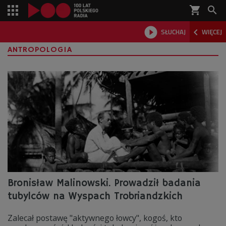
shopping_cart



SŁUCHAJ
WIĘCEJ

ANTROPOLOGIA
Bronisław Malinowski. Prowadził badania
tubylców na Wyspach Trobriandzkich
Zalecał postawę "aktywnego łowcy", kogoś, kto