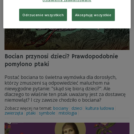
Ustawienia zaawansowane
Odrzucenie wszystkich
Akceptuję wszystkie
Bocian przynosi dzieci? Prawdopodobnie
pomylono ptaki
Postać bociana to świetna wymówka dla dorosłych,
którzy zmuszeni są odpowiedzieć maluchom na
niewygodne pytanie: "skąd się biorą dzieci?". Ale
dlaczego to właśnie ten ptak uważany jest za dostawcę
niemowląt? I czy zawsze chodziło o bociana?
Zobacz więcej na temat:
bociany
dzieci
kultura ludowa
zwierzęta
ptaki
symbole
mitologia