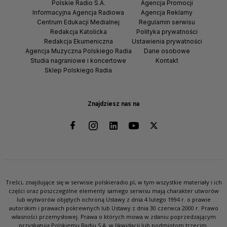
Polskie Radio S.A.
Agencja Promocji
Informacyjna Agencja Radiowa
Agencja Reklamy
Centrum Edukacji Medialnej
Regulamin serwisu
Redakcja Katolicka
Polityka prywatności
Redakcja Ekumeniczna
Ustawienia prywatności
Agencja Muzyczna Polskiego Radia
Dane osobowe
Studia nagraniowe i koncertowe
Kontakt
Sklep Polskiego Radia
Znajdziesz nas na
Treści, znajdujące się w serwisie polskieradio.pl, w tym wszystkie materiały i ich
części oraz poszczególne elementy samego serwisu mają charakter utworów
lub wytworów objętych ochroną Ustawy z dnia 4 lutego 1994 r. o prawie
autorskim i prawach pokrewnych lub Ustawy z dnia 30 czerwca 2000 r. Prawo
własności przemysłowej. Prawa o których mowa w zdaniu poprzedzającym
przysługują Polskiemu Radiu S.A. w likwidacji lub podmiotom trzecim.