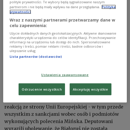
polityki prywatności. Te wybory będą sygnalizowane naszym
partnerom i nie będą miały wpływu na dane przeglądania.
Polityka
prywatności
Wraz z naszymi partnerami przetwarzamy dane w
Unijna rezolucja ws. Białorusi: Apel o uwolnienie polskiego dziennikarza,
celu zapewnienia:
wezwanie do dalszych sankcji oraz krytyka MKOlu
Alexandros
Michailidis/Shutterstock
Użycie dokładnych danych geolokalizacyjnych. Aktywne skanowanie
charakterystyki urządzenia do celów identyfikacji. Przechowywanie
Europarlament przegłosował dziś specjalną
informacji na urządzeniu lub dostęp do nich. Spersonalizowane
reklamy i treści, pomiar reklam i treści, badnie odbiorców i
rezolucję w sprawie politycznych represji na
ulepszanie usług.
Białorusi. Znalazł się w niej apel do instytucji
Lista partnerów (dostawców)
unijnych o nałożenie na Białoruś takich samych
sankcji, jak na Rosję. Europosłowie skrytykowali
Ustawienia zaawansowane
także MKOl za dopuszczenie do igrzysk
białoruskich i rosyjskich sportowców.
Odrzucenie wszystkich
Akceptuję wszystkie
Według europosłów polityczne represje reżimu
Łukaszenki muszą spotkać się ze zdecydowaną
reakcją ze strony Unii Europejskiej - w tym przede
wszystkim z sankcjami wobec osób i podmiotów
wykonujących polecenia Mińska. Deputowani
wyrazili ubolewanie, że Białoruś nie została