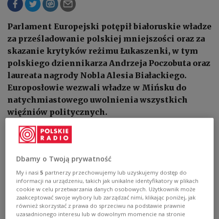
Parlament Europejski potępił białoruskie władze
za prześladowanie polskiej mniejszości oraz za
skazanie krytyków reżimu Łukaszenki, w tym
polskiego dziennikarza Andrzeja Poczobuta oraz
laureata nagrody Nobla Alesia Białackiego.
Europosłowie wezwali władze w Mińsku do
natychmiastowego uwolnienia wszystkich
więźniów politycznych.
Dbamy o Twoją prywatność
My i nasi
5
partnerzy przechowujemy lub uzyskujemy dostęp do
informacji na urządzeniu, takich jak unikalne identyfikatory w plikach
cookie w celu przetwarzania danych osobowych. Użytkownik może
zaakceptować swoje wybory lub zarządzać nimi, klikając poniżej, jak
również skorzystać z prawa do sprzeciwu na podstawie prawnie
uzasadnionego interesu lub w dowolnym momencie na stronie