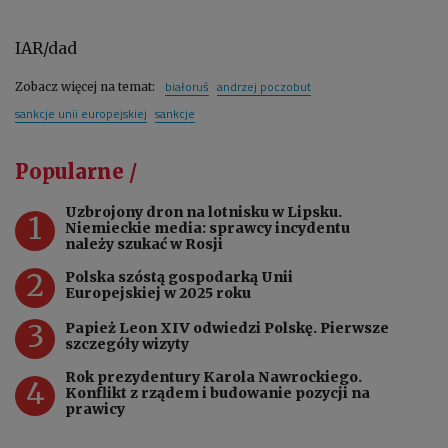
IAR/dad
białoruś
andrzej poczobut
Zobacz więcej na temat:
sankcje unii europejskiej
sankcje
Popularne /
Uzbrojony dron na lotnisku w Lipsku.
1
Niemieckie media: sprawcy incydentu
należy szukać w Rosji
2
Polska szóstą gospodarką Unii
Europejskiej w 2025 roku
3
Papież Leon XIV odwiedzi Polskę. Pierwsze
szczegóły wizyty
Rok prezydentury Karola Nawrockiego.
4
Konflikt z rządem i budowanie pozycji na
prawicy