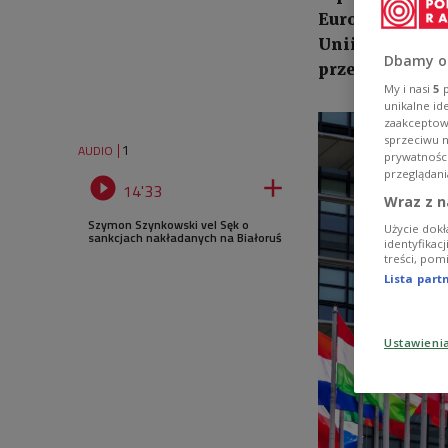
Europejskiej S
Unii Andrzej S
Dbamy o
przedstawiciel
My i nasi
5
p
unikalne id
zaakceptowa
sprzeciwu 
1
AUDIO
prywatnośc
przeglądani


14'33
Wraz z n
Szymon Szynkowski vel Sęk o
Użycie dokł
sankcjach nakładanych na Białoruś
identyfikac
treści, pom
Lista par
Ustawieni