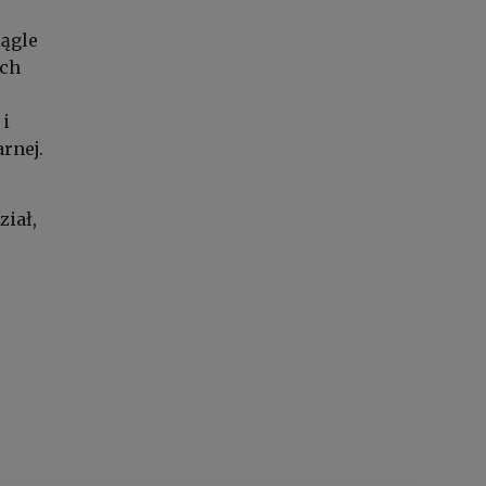
iągle
ych
 i
rnej.
ział,