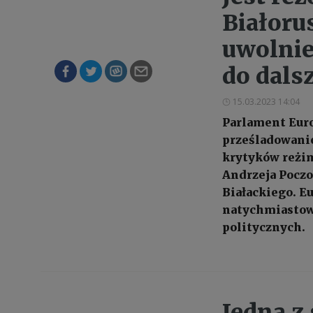
Białorus
uwolnie
do dals
15.03.2023 14:04
Parlament Euro
prześladowanie
krytyków reżim
Andrzeja Poczo
Białackiego. E
natychmiastow
politycznych.
Jedna z