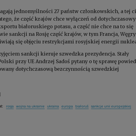
gają jednomyślności 27 państw członkowskich, a tej c
latego, że część krajów chce wyłączeń od dotychczasow
ksportu białoruskiego potasu, a część nie chce na to się
wie sankcji na Rosję część krajów, w tym Francja, Węgry
wiają się objęciu restrykcjami rosyjskiej energii nuklea
yjęciem sankcji kieruje szwedzka prezydencja. Stały
Polski przy UE Andrzej Sadoś pytany o tę sprawę powied
arowany dotychczasową bezczynnością szwedzkiej
d
rosja
wojna na ukrainie
ukraina
europa
białoruś
sankcje unii europejskiej
at: