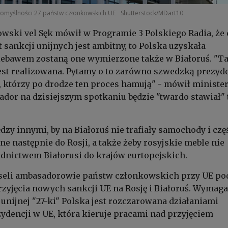
omyślności 27 państw członkowskich UE
Shutterstock/MDart10
wski vel Sęk mówił w Programie 3 Polskiego Radia, że
t sankcji unijnych jest ambitny, to Polska uzyskała
niebawem zostaną one wymierzone także w Białoruś. "T
jest realizowana. Pytamy o to zarówno szwedzką prezyd
ch, którzy po drodze ten proces hamują" - mówił minister
ador na dzisiejszym spotkaniu będzie "twardo stawiał" 
dzy innymi, by na Białoruś nie trafiały samochody i czę
ne następnie do Rosji, a także żeby rosyjskie meble nie
rednictwem Białorusi do krajów eurtopejskich.
seli ambasadorowie państw członkowskich przy UE po
rzyjęcia nowych sankcji UE na Rosję i Białoruś. Wymaga
unijnej "27-ki" Polska jest rozczarowana działaniami
ydencji w UE, która kieruje pracami nad przyjęciem