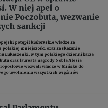
i. W niej apel o
nie Poczobuta, wezwanie
zych sankcji
pejski potępił białoruskie władze za
 polskiej mniejszości oraz za skazanie
u Łukaszenki, w tym polskiego dziennikarza
buta oraz laureata nagrody Nobla Alesia
uroposłowie wezwali władze w Mińsku do
ego uwolnienia wszystkich więźniów
 sal Parlamentu