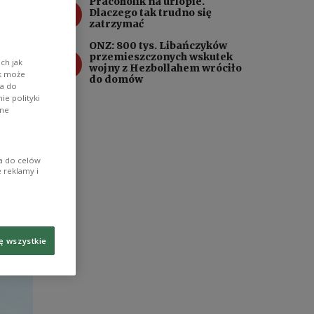
Pracoholik na urlopie.
3
rzy
Dlaczego tak trudno się
zatrzymać
ONZ: 800 tys. Libańczyków
4
przemieszczonych wskutek
ch jak
wojny z Hezbollahem wróciło
ik może
do domów
wa do
e polityki
ane
ia do celów
 reklamy i
ę wszystkie