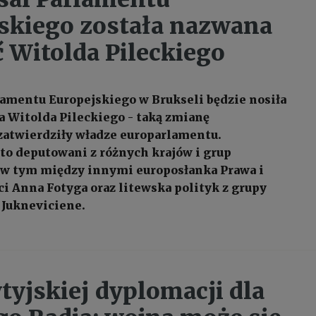
skiego została nazwana
ć Witolda Pileckiego
rlamentu Europejskiego w Brukseli będzie nosiła
a Witolda Pileckiego - taką zmianę
atwierdziły władze europarlamentu.
to deputowani z różnych krajów i grup
 w tym między innymi europosłanka Prawa i
i Anna Fotyga oraz litewska polityk z grupy
 Jukneviciene.
ytyjskiej dyplomacji dla