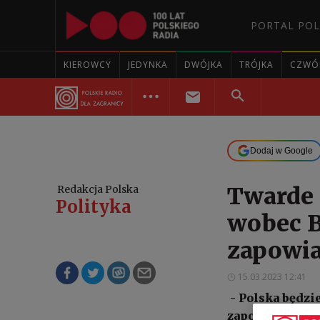
PORTAL POL
KIEROWCY
JEDYNKA
DWÓJKA
TRÓJKA
CZWÓ
Dodaj w Google
Twarde 
Redakcja Polska
Polityka
wobec B
zapowia
15.03.2023 12:41
- Polska będzie
zapowiada w Pr