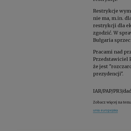
Restrykcje wyma
nie ma, m.in. d
restrykcji dla e
zgodzić. W spra
Bułgaria sprzeci
Pracami nad prz
Przedstawiciel 
że jest "rozcz
prezydencji".
IAR/PAP/PR3/da
Zobacz więcej na tem
unia europejska