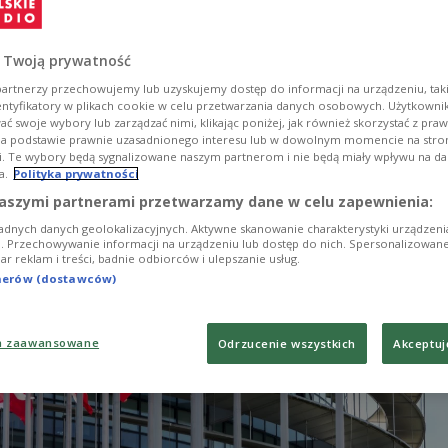
zymon Szynkowski vel Sęk. Dziś ambasador Polski p
adoś ma przedstawić ten wątek na spotkaniu z
 Twoją prywatność
ami krajów członkowskich w Brukseli.
artnerzy przechowujemy lub uzyskujemy dostęp do informacji na urządzeniu, taki
entyfikatory w plikach cookie w celu przetwarzania danych osobowych. Użytkown
ć swoje wybory lub zarządzać nimi, klikając poniżej, jak również skorzystać z pra
na podstawie prawnie uzasadnionego interesu lub w dowolnym momencie na stroni
i. Te wybory będą sygnalizowane naszym partnerom i nie będą miały wpływu na d
a.
Polityka prywatności
aszymi partnerami przetwarzamy dane w celu zapewnienia:
adnych danych geolokalizacyjnych. Aktywne skanowanie charakterystyki urządzen
ji. Przechowywanie informacji na urządzeniu lub dostęp do nich. Spersonalizowane
iar reklam i treści, badnie odbiorców i ulepszanie usług.
tnerów (dostawców)
a zaawansowane
Odrzucenie wszystkich
Akceptuj