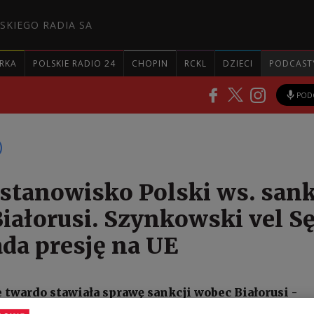
SKIEGO RADIA SA
RKA
POLSKIE RADIO 24
CHOPIN
RCKL
DZIECI
PODCAST
POD
stanowisko Polski ws. sank
iałorusi. Szynkowski vel S
da presję na UE
 twardo stawiała sprawę sankcji wobec Białorusi -
ogramie 3 Polskiego Radia minister do spraw Unii