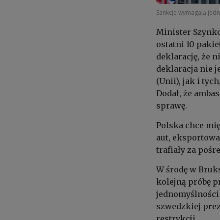
Sankcje wymagają jedn
Minister Szynko
ostatni 10 pakie
deklarację, że 
deklaracja nie 
(Unii), jak i ty
Dodał, że ambas
sprawę.
Polska chce mię
aut, eksportowa
trafiały za poś
W środę w Bruk
kolejną próbę p
jednomyślności 
szwedzkiej prez
restrykcji.