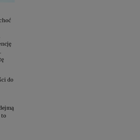
 choć
a
encję
.
tę
ści do
dejmą
 to