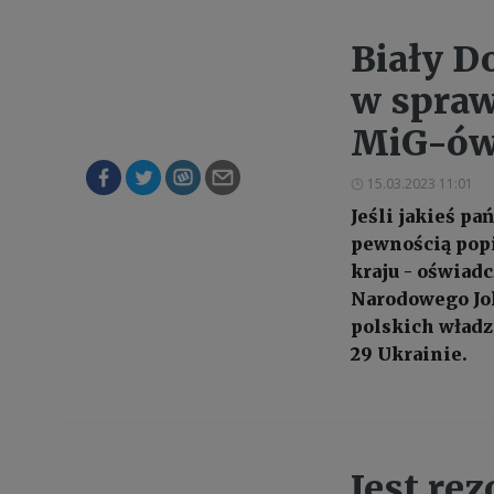
Biały D
w spraw
MiG-ów
15.03.2023 11:01
Jeśli jakieś p
pewnością popi
kraju - oświad
Narodowego Jo
polskich wład
29 Ukrainie.
Jest re