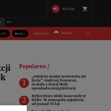
SŁUCHAJ
Y
POLSKA
CASTY
RADIO
REDAKCJE:
ENGLISH
БЕЛАРУСКАЯ
cji
Popularne /
DEUTSCH
ęk
„Intuicja mamy uratowała mi
1
życie”. Andrzej Kowarsz,
РУССКИЙ
ocalały z Rzezi Woli,
opowiada swoją historię
УКРАЇНСЬКА
Rekordowo niski stan wody w
2
Wiśle. W Annopolu najniższy
od ponad 70 lat