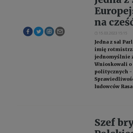
Europej
na cześ
15.03.2023 15:15
Jedna z sal Pa
imię rotmistrz
jednomyślnie z
Wnioskowali o 
politycznych -
Sprawiedliwośc
ludowców Rasa
Szef br