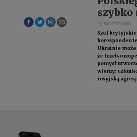
Polskie
szybko 
15.03.2023 16:00
Szef brytyjski
korespondentem
Ukrainie może 
że trzeba uzup
pomysł utworze
wiemy: członk
rosyjską agresj