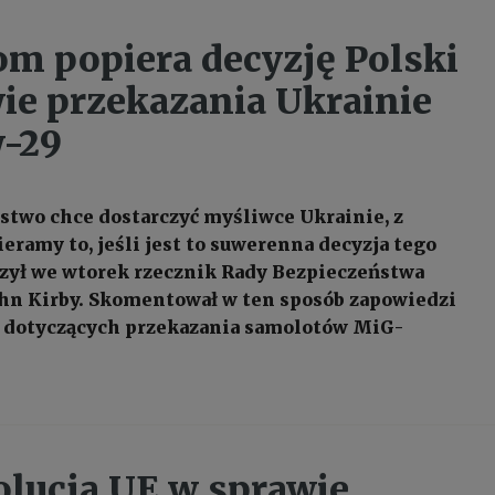
om popiera decyzję Polski
ie przekazania Ukrainie
-29
aństwo chce dostarczyć myśliwce Ukrainie, z
eramy to, jeśli jest to suwerenna decyzja tego
czył we wtorek rzecznik Rady Bezpieczeństwa
hn Kirby. Skomentował w ten sposób zapowiedzi
z dotyczących przekazania samolotów MiG-
zolucja UE w sprawie