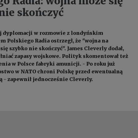
go Radia: wojna może się
nie skończyć
ej dyplomacji w rozmowie z londyńskim
 Polskiego Radia ostrzegł, że "wojna na
się szybko nie skończyć". James Cleverly dodał,
ełniać zapasy wojskowe. Polityk skomentował też
nia w Polsce fabryki amunicji. - Po roku już
ostwo w NATO chroni Polskę przed ewentualną
ą - zapewnił jednocześnie Cleverly.