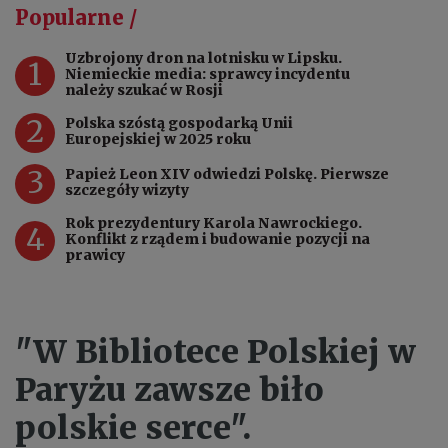
Popularne /
Uzbrojony dron na lotnisku w Lipsku.
1
Niemieckie media: sprawcy incydentu
należy szukać w Rosji
2
Polska szóstą gospodarką Unii
Europejskiej w 2025 roku
3
Papież Leon XIV odwiedzi Polskę. Pierwsze
szczegóły wizyty
Rok prezydentury Karola Nawrockiego.
4
Konflikt z rządem i budowanie pozycji na
prawicy
"W Bibliotece Polskiej w
Paryżu zawsze biło
polskie serce".