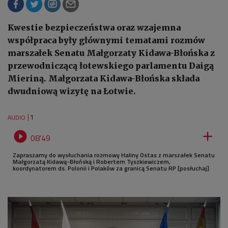
Kwestie bezpieczeństwa oraz wzajemna
współpraca były głównymi tematami rozmów
marszałek Senatu Małgorzaty Kidawa-Błońska z
przewodniczącą łotewskiego parlamentu Daigą
Mieriną. Małgorzata Kidawa-Błońska składa
dwudniową wizytę na Łotwie.
1
AUDIO


08'49
Zapraszamy do wysłuchania rozmowy Haliny Ostas z marszałek Senatu
Małgorzatą Kidawą-Błońską i Robertem Tyszkiewiczem,
koordynatorem ds. Polonii i Polaków za granicą Senatu RP [posłuchaj]