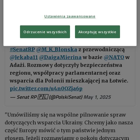
Rozmawialiśmy też o możliwości lepszej
współpracy parlamentarnej" - wyjaśniła
Ustawienia zaawansowane
Małgorzata Kidawa-Błońska.
Odrzucenie wszystkich
Akceptuję wszystkie
🇵🇱🇱🇻
#Ryga
Spotkanie marszałek
#SenatRP
@M_K_Blonska
z przewodniczącą
@Jekaba11
@DaigaMierina
w bazie
@NATO
w
Adażi. Rozmowy dotyczyły bezpieczeństwa
regionu, współpracy parlamentarnej oraz
wsparcia dla Polonii mieszkającej na Łotwie.
pic.twitter.com/u4n0QZja6p
— Senat RP 🇵🇱 (@PolskiSenat)
May 1, 2025
"Umówiliśmy się na wspólne pilnowanie spraw
dotyczących wsparcia Ukrainy. Chcemy jako nasza
część Europy mówić o tym państwie jednym
głosem. Jeżeli rozmawiamy o pokoju dotyczącym