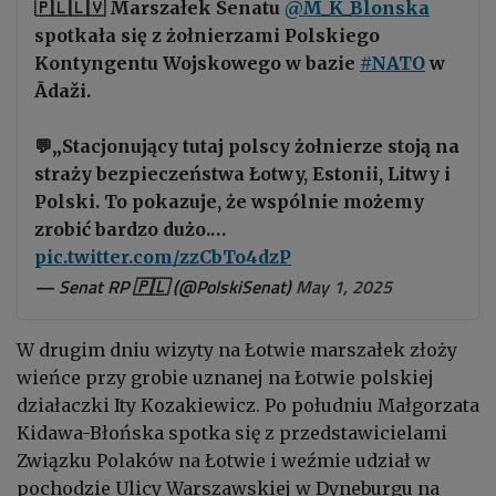
🇵🇱🇱🇻 Marszałek Senatu
@M_K_Blonska
spotkała się z żołnierzami Polskiego
Kontyngentu Wojskowego w bazie
#NATO
w
Ādaži.
💬„Stacjonujący tutaj polscy żołnierze stoją na
straży bezpieczeństwa Łotwy, Estonii, Litwy i
Polski. To pokazuje, że wspólnie możemy
zrobić bardzo dużo.…
pic.twitter.com/zzCbTo4dzP
— Senat RP 🇵🇱 (@PolskiSenat)
May 1, 2025
W drugim dniu wizyty na Łotwie marszałek złoży
wieńce przy grobie uznanej na Łotwie polskiej
działaczki Ity Kozakiewicz. Po południu Małgorzata
Kidawa-Błońska
spotka się z przedstawicielami
Związku Polaków na Łotwie i
weźmie udział w
pochodzie Ulicy Warszawskiej w Dyneburgu na