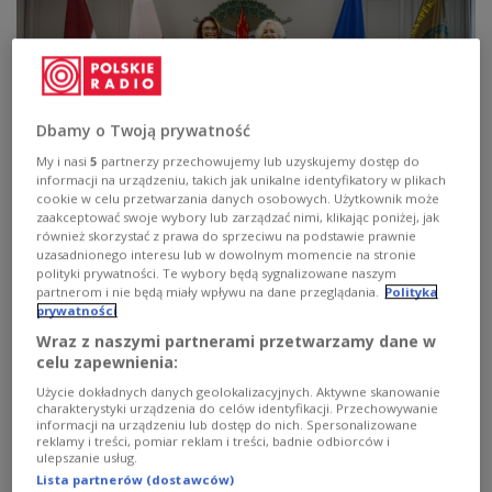
Dbamy o Twoją prywatność
My i nasi
5
partnerzy przechowujemy lub uzyskujemy dostęp do
informacji na urządzeniu, takich jak unikalne identyfikatory w plikach
cookie w celu przetwarzania danych osobowych. Użytkownik może
zaakceptować swoje wybory lub zarządzać nimi, klikając poniżej, jak
również skorzystać z prawa do sprzeciwu na podstawie prawnie
uzasadnionego interesu lub w dowolnym momencie na stronie
Senatu Małgorzaty Kidawa-Błońska z przewodniczącą łotewskiego
polityki prywatności. Te wybory będą sygnalizowane naszym
parlamentu Daigą Mieriną w Bazie NATO w Adażi
Foto: Łukasz
Kamiński/Kancelaria Senatu
partnerom i nie będą miały wpływu na dane przeglądania.
Polityka
prywatności
Marszałek Senatu powiedziała, że podczas
Wraz z naszymi partnerami przetwarzamy dane w
spotkania z szefową łotewskiego Sejmu poruszone
celu zapewnienia:
zostały kwestie bezpieczeństwa energetycznego,
Użycie dokładnych danych geolokalizacyjnych. Aktywne skanowanie
charakterystyki urządzenia do celów identyfikacji. Przechowywanie
militarnego oraz ekologicznego. "Rozmawialiśmy
informacji na urządzeniu lub dostęp do nich. Spersonalizowane
reklamy i treści, pomiar reklam i treści, badnie odbiorców i
sporo o Bałtyku, który jest teraz morzem strefy
ulepszanie usług.
natowskiej. Problemy z nim są różne.
Lista partnerów (dostawców)