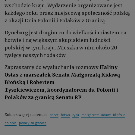
wschodzie kraju.
Wydarzenie organizowane jest
każdego roku przez miejscową społeczność polską
z okazji Dnia Polonii i Polaków z Granicą.
Dyneburg jest drugim co do wielkości miastem na
Łotwie i największym skupiskiem ludności
polskiej w tym kraju. Mieszka w nim około 20
tysięcy naszych rodaków.
Zapraszamy do wysłuchania rozmowy
Haliny
Ostas
z
marszałek Senatu Małgorzatą Kidawą-
Błońską
i
Robertem
Tyszkiewiczem, koordynatorem ds. Polonii i
Polaków za granicą Senatu RP
.
senat
łotwa
ryga
małgorzata kidawa-błońska
Zobacz więcej na temat:
polonia
polacy za granicą