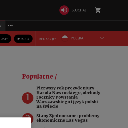
SŁUCHAJ
Y
POLSKA
CASTY
RADIO
REDAKCJE:
ENGLISH
БЕЛАРУСКАЯ
Popularne /
DEUTSCH
Pierwszy rok prezydentury
Karola Nawrockiego, obchody
1
РУССКИЙ
rocznicy Powstania
Warszawskiego i język polski
na świecie
УКРАЇНСЬКА
2
Stany Zjednoczone: problemy
ekonomiczne Las Vegas