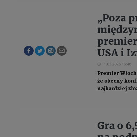
„Poza 
między
premier
USA i I
11.03.2026 15:48
Premier Włoch 
że obecny konf
najbardziej zł
Gra o 6,