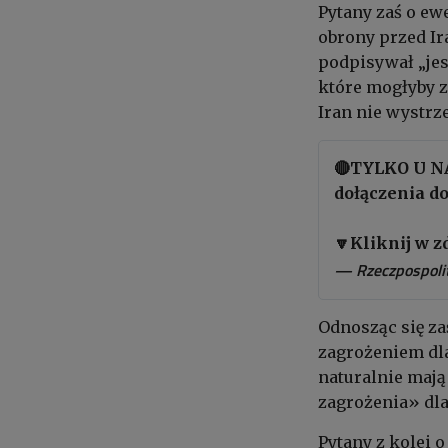
Pytany zaś o ew
obrony przed Ir
podpisywał „jes
które mogłyby z
Iran nie wystrze
🔴TYLKO U N
dołączenia do
🔽Kliknij w z
— Rzeczpospolit
Odnosząc się za
zagrożeniem dla
naturalnie mają
zagrożenia» dla
Pytany z kolei 