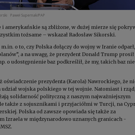
orski
Paweł Supernak/PAP
e i amerykańskie są zbliżone, w dużej mierze się pokryw
szystkim tożsame – wskazał Radosław Sikorski.
m.in. o to, czy Polska dołączy do wojny w Iranie odparł,
planów”, a na uwagę, że prezydent Donald Trump prosił
p. o udostępnienie baz podkreślił, że my, takich baz nie
już oświadczenie prezydenta (Karola) Nawrockiego, że ni
udział wojska polskiego w tej wojnie. Natomiast i rząd,
ają solidarność polityczną z naszym najważniejszym
e także z sojusznikami i przyjaciółmi w Turcji, na Cypr
Perskiej. Polska od zawsze opowiada się także za
m Izraela w międzynarodowo uznanych granicach -
 MSZ.