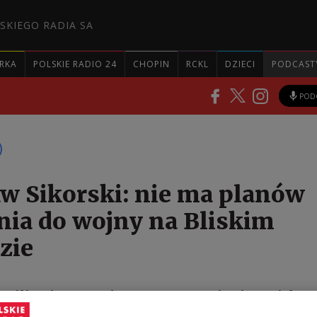
SKIEGO RADIA SA
RKA
POLSKIE RADIO 24
CHOPIN
RCKL
DZIECI
PODCAST
POD
w Sikorski: nie ma planów
nia do wojny na Bliskim
zie
hwili wojnę u granic, agresywną Rosję z imperialną
twową, która wysyła drony w naszą przestrzeń