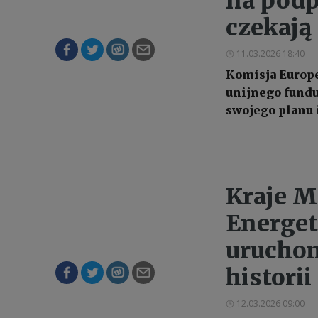
na podp
czekają 
11.03.2026 18:40
Komisja Europe
unijnego fundu
swojego planu 
Kraje M
Energet
uruchom
historii
12.03.2026 09:00