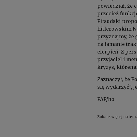
powiedział, że 
przecież funkcj
Piłsudski propo
hitlerowskim Ni
przyznajmy, że 
na łamanie trak
cierpień. Z per
przyjaciel i me
kryzys, któremu
Zaznaczył, że P
się wydarzyć”, j
PAP/ho
Zobacz więcej na tem