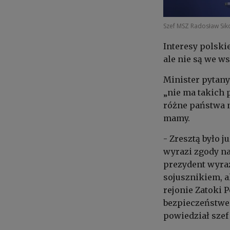
Szef MSZ Radosław Sik
Interesy polski
ale nie są we w
Minister pytany 
„nie ma takich 
różne państwa n
mamy.
- Zresztą było 
wyrazi zgody na 
prezydent wyraż
sojusznikiem, al
rejonie Zatoki 
bezpieczeństwe
powiedział szef