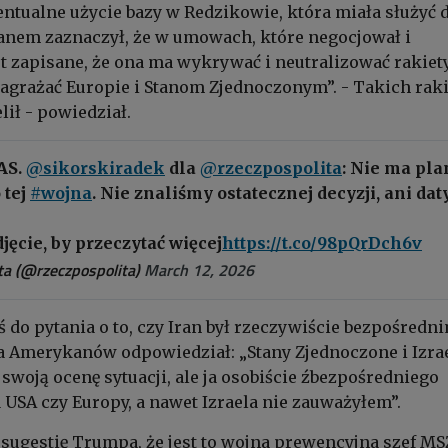
entualne użycie bazy w Redzikowie, która miała służyć 
anem zaznaczył, że w umowach, które negocjował i
t zapisane, że ona ma wykrywać i neutralizować rakiety
agrażać Europie i Stanom Zjednoczonym”. - Takich raki
lił - powiedział.
AS.
@sikorskiradek
dla
@rzeczpospolita
: Nie ma pl
 tej
#wojna
. Nie znaliśmy ostatecznej decyzji, ani dat
djęcie, by przeczytać więcej
https://t.co/98pQrDch6v
a (@rzeczpospolita)
March 12, 2026
ś do pytania o to, czy Iran był rzeczywiście bezpośredn
 Amerykanów odpowiedział: „Stany Zjednoczone i Izra
 swoją ocenę sytuacji, ale ja osobiście źbezpośredniego
 USA czy Europy, a nawet Izraela nie zauważyłem”.
o sugestię Trumpa, że jest to wojna prewencyjna szef MS