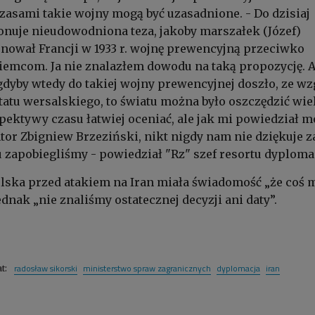
czasami takie wojny mogą być uzasadnione. - Do dzisiaj
onuje nieudowodniona teza, jakoby marszałek (Józef)
nował Francji w 1933 r. wojnę prewencyjną przeciwko
emcom. Ja nie znalazłem dowodu na taką propozycję. A
gdyby wtedy do takiej wojny prewencyjnej doszło, ze wz
tatu wersalskiego, to światu można było oszczędzić wie
spektywy czasu łatwiej oceniać, ale jak mi powiedział m
ntor Zbigniew Brzeziński, nikt nigdy nam nie dziękuje z
 zapobiegliśmy - powiedział "Rz" szef resortu dyplomac
olska przed atakiem na Iran miała świadomość „że coś 
ednak „nie znaliśmy ostatecznej decyzji ani daty”.
radosław sikorski
ministerstwo spraw zagranicznych
dyplomacja
iran
at: