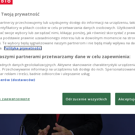
my się czym zajmować tu, obok nas - powiedział w
czwartkowej „Rzeczpospolitej" wicepremier, szef M
 Twoją prywatność
ski, pytany czy Polska mogłaby się zaangażować na
artnerzy przechowujemy lub uzyskujemy dostęp do informacji na urządzeniu, taki
entyfikatory w plikach cookie w celu przetwarzania danych osobowych. Użytkown
dzie.
ć swoje wybory lub zarządzać nimi, klikając poniżej, jak również skorzystać z pra
na podstawie prawnie uzasadnionego interesu lub w dowolnym momencie na stroni
i. Te wybory będą sygnalizowane naszym partnerom i nie będą miały wpływu na d
a.
Polityka prywatności
aszymi partnerami przetwarzamy dane w celu zapewnienia:
adnych danych geolokalizacyjnych. Aktywne skanowanie charakterystyki urządzen
ji. Przechowywanie informacji na urządzeniu lub dostęp do nich. Spersonalizowane
iar reklam i treści, badnie odbiorców i ulepszanie usług.
tnerów (dostawców)
a zaawansowane
Odrzucenie wszystkich
Akceptuj