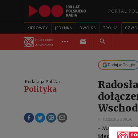
PORTAL POL
KIEROWCY
JEDYNKA
DWÓJKA
TRÓJKA
CZWÓ
Dodaj w Google
Radosła
Redakcja Polska
Polityka
dołącze
Wschod
12.03.2026 09:50
- Mamy w tej c
ideologią pańs