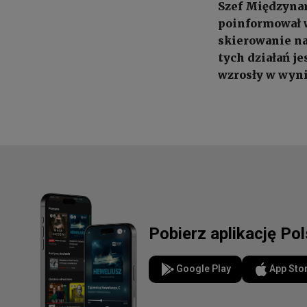
Szef Międzynar
poinformował w
skierowanie na
tych działań j
wzrosły w wyni
Pobierz aplikację Po
Google Play
App Sto