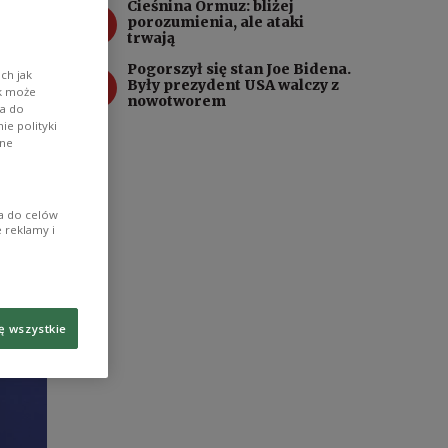
Cieśnina Ormuz: bliżej
3
porozumienia, ale ataki
trwają
SZ
Pogorszył się stan Joe Bidena.
4
ch jak
Były prezydent USA walczy z
ik może
nowotworem
wa do
e polityki
ane
ia do celów
 reklamy i
ę wszystkie