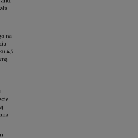
ranu.
ała
go na
niu
ku 4,5
yną
o
ycie
ej
bana
em