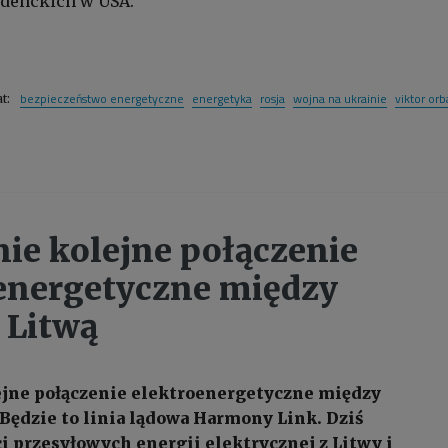
denckich w USA.
bezpieczeństwo energetyczne
energetyka
rosja
wojna na ukrainie
viktor or
at:
ie kolejne połączenie
energetyczne między
i Litwą
ejne połączenie elektroenergetyczne między
 Będzie to linia lądowa Harmony Link. Dziś
ci przesyłowych energii elektrycznej z Litwy i