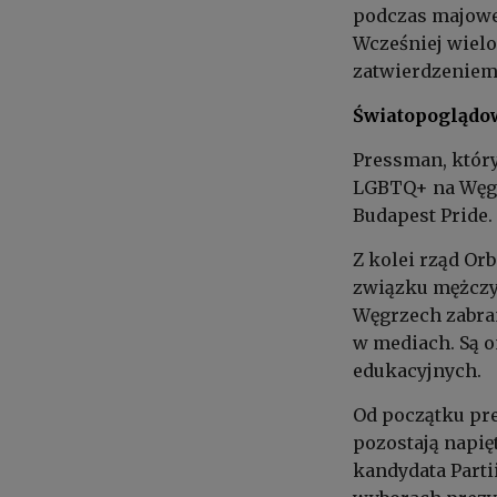
podczas majowe
Wcześniej wielo
zatwierdzeniem 
Światopoglądow
Pressman, który
LGBTQ+ na Węgr
Budapest Pride.
Z kolei rząd Or
związku mężczy
Węgrzech zabra
w mediach. Są 
edukacyjnych.
Od początku pr
pozostają napię
kandydata Part