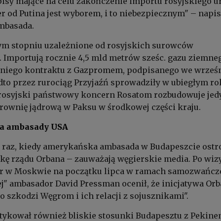
isy mające na celu zakończenie importu rosyjskiego u
r od Putina jest wyborem, i to niebezpiecznym" – napis
mbasada.
ym stopniu uzależnione od rosyjskich surowców
 Importują rocznie 4,5 mld metrów sześc. gazu ziemne
etniego kontraktu z Gazpromem, podpisanego we wrześ
dto przez rurociąg Przyjaźń sprowadziły w ubiegłym ro
a rosyjski państwowy koncern Rosatom rozbudowuje jed
rownię jądrową w Paksu w środkowej części kraju.
ka ambasady USA
y raz, kiedy amerykańska ambasada w Budapeszcie ostr
ykę rządu Orbana – zauważają węgierskie media. Po wiz
r w Moskwie na początku lipca w ramach samozwańcz
j" ambasador David Pressman ocenił, że inicjatywa Or
o szkodzi Węgrom i ich relacji z sojusznikami".
tykował również bliskie stosunki Budapesztu z Pekin