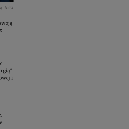
wą
Gints
swoją
z
ie
ergią"
owej i
.
e