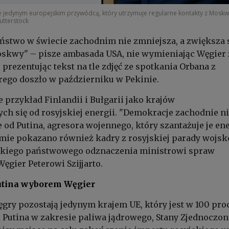
e jedynym europejskim przywódcą, który utrzymuje regularne kontakty z Mosk
utterstock
ństwo w świecie zachodnim nie zmniejsza, a zwiększa 
oskwy" – pisze ambasada USA, nie wymieniając Węgier 
 prezentując tekst na tle zdjęć ze spotkania Orbana z
rego doszło w październiku w Pekinie.
 przykład Finlandii i Bułgarii jako krajów
ych się od rosyjskiej energii. "Demokracje zachodnie n
e od Putina, agresora wojennego, który szantażuje je en
lmie pokazano również kadry z rosyjskiej parady wojsk
kiego państwowego odznaczenia ministrowi spraw
ęgier Peterowi Szijjarto.
Putina wyborem Węgier
gry pozostają jedynym krajem UE, który jest w 100 proc
i Putina w zakresie paliwa jądrowego, Stany Zjednoczon