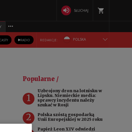
SŁUCHAJ
Y
POLSKA
CASTY
RADIO
REDAKCJE:
ENGLISH
БЕЛАРУСКАЯ
Popularne /
DEUTSCH
Uzbrojony dron na lotnisku w
1
Lipsku. Niemieckie media:
РУССКИЙ
sprawcy incydentu należy
szukać w Rosji
УКРАЇНСЬКА
2
Polska szóstą gospodarką
Unii Europejskiej w 2025 roku
Papież Leon XIV odwiedzi