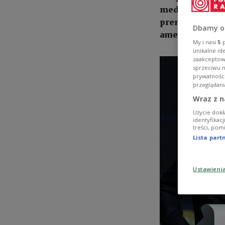
mediach społec
premiera z Wła
Dbamy o
amerykańska pl
My i nasi
5
p
unikalne id
zaakceptowa
sprzeciwu 
prywatnośc
przeglądani
Wraz z n
Użycie dokł
identyfikac
treści, pom
Lista par
Ustawieni