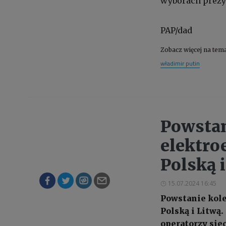
wyborach prezy
PAP/dad
Zobacz więcej na tem
władimir putin
Powstan
elektro
Polską 
15.07.2024 16:45
Powstanie kol
Polską i Litwą.
operatorzy sie