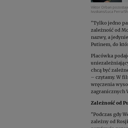
Viktor Orban pozostaj
Ivuskans/Luca Perra/Sh
"Tylko jedno pa
zależność od M
nazwy, a jedynie
Putinem, do któ
Placówka podaje
uniezależniając
chcą być zależn
– czytamy. W fi
wręczenia wyso
zagranicznych W
Zależność od 
"Podczas gdy Wę
zależny od Rosj