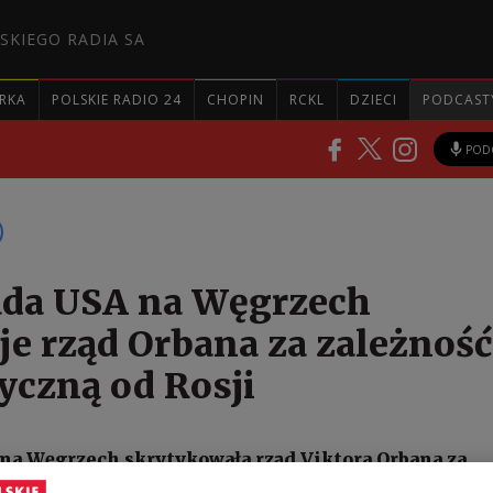
SKIEGO RADIA SA
RKA
POLSKIE RADIO 24
CHOPIN
RCKL
DZIECI
PODCAST
POD
da USA na Węgrzech
je rząd Orbana za zależność
yczną od Rosji
a Węgrzech skrytykowała rząd Viktora Orbana za
leżności energetycznej kraju od Rosji, publikując w