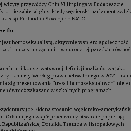
j wizyty przywódcy Chin Xi Jinpinga w Budapeszcie.
krotnie zabierał głos, kiedy węgierski parlament zwlek
akcesji Finlandii i Szwecji do NATO.
e tło
 jest homoseksualistą, aktywnie wspiera społeczność
zech, uczestnicząc m.in. w corocznej paradzie równoś
bana broni konserwatywnej definicji małżeństwa jako
zny i kobiety. Według prawa uchwalonego w 2021 roku 
nia się prezentowania "treści homoseksualnych" niele
one również zakazane w szkolnych programach
ezydentury Joe Bidena stosunki węgiersko-amerykańsk
te. Orban i jego współpracownicy otwarcie popierają
ii Republikańskiej Donalda Trumpa w listopadowych