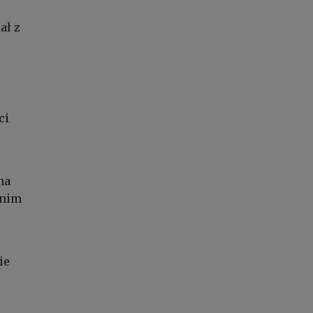
ał z
ci
na
tnim
ie