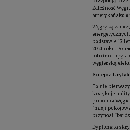
przyjmują przep
Zależność Węgie
amerykańska a
Węgry są w duż
energetycznych.
podstawie 15-l
2021 roku. Pona
mln ton ropy, 
węgierską elekt
Kolejna kryty
To nie pierwsz
krytykuje polit
premiera Węgie
"misji pokojowe
przynosi "bardz
Dyplomata skry