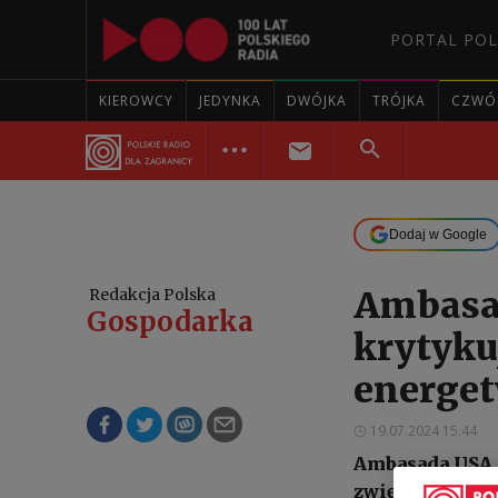
PORTAL POL
KIEROWCY
JEDYNKA
DWÓJKA
TRÓJKA
CZWÓ
Dodaj w Google
Ambasa
Redakcja Polska
Gospodarka
krytyku
energet
19.07.2024 15:44
Ambasada USA n
zwiększanie za