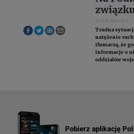
związku
17.07.2024 10:14
Trudna sytuacj
natężenie ruch
tłumaczą, że g
informacje o n
oddziałów wojsk
Pobierz aplikację Po