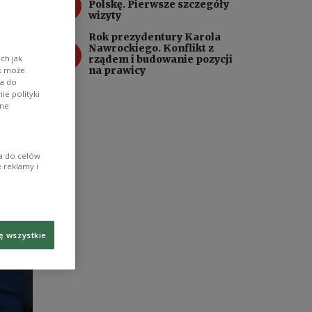
3
Polskę. Pierwsze szczegóły
iego
wizyty
Rok prezydentury Karola
4
Nawrockiego. Konflikt z
ch jak
rządem i budowanie pozycji
na prawicy
ik może
wa do
e polityki
ane
ia do celów
 reklamy i
ę wszystkie