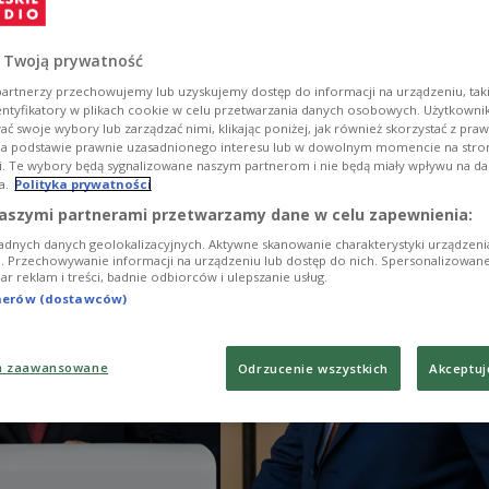
znościowych film z kadrami ze spotkania węgiersk
dimirem Putinem. To nie pierwszy raz, kiedy
 Twoją prywatność
acówka dyplomatyczna zabiera głos w tej sprawie.
artnerzy przechowujemy lub uzyskujemy dostęp do informacji na urządzeniu, taki
entyfikatory w plikach cookie w celu przetwarzania danych osobowych. Użytkown
ć swoje wybory lub zarządzać nimi, klikając poniżej, jak również skorzystać z pra
na podstawie prawnie uzasadnionego interesu lub w dowolnym momencie na stroni
i. Te wybory będą sygnalizowane naszym partnerom i nie będą miały wpływu na d
a.
Polityka prywatności
aszymi partnerami przetwarzamy dane w celu zapewnienia:
adnych danych geolokalizacyjnych. Aktywne skanowanie charakterystyki urządzen
ji. Przechowywanie informacji na urządzeniu lub dostęp do nich. Spersonalizowane
iar reklam i treści, badnie odbiorców i ulepszanie usług.
tnerów (dostawców)
a zaawansowane
Odrzucenie wszystkich
Akceptuj