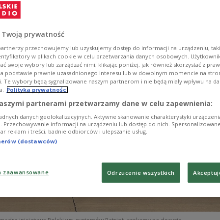
polskiego rządu, by wyrzutnie Patriot umieścić na
ainie przy granicy z Polską.
 Twoją prywatność
artnerzy przechowujemy lub uzyskujemy dostęp do informacji na urządzeniu, taki
entyfikatory w plikach cookie w celu przetwarzania danych osobowych. Użytkown
ć swoje wybory lub zarządzać nimi, klikając poniżej, jak również skorzystać z pra
na podstawie prawnie uzasadnionego interesu lub w dowolnym momencie na stroni
i. Te wybory będą sygnalizowane naszym partnerom i nie będą miały wpływu na d
a.
Polityka prywatności
aszymi partnerami przetwarzamy dane w celu zapewnienia:
adnych danych geolokalizacyjnych. Aktywne skanowanie charakterystyki urządzen
ji. Przechowywanie informacji na urządzeniu lub dostęp do nich. Spersonalizowane
iar reklam i treści, badnie odbiorców i ulepszanie usług.
tnerów (dostawców)
a zaawansowane
Odrzucenie wszystkich
Akceptuj