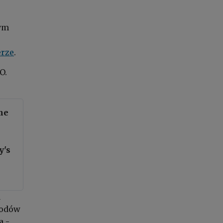
tym
erze
.
O.
me
y's
a
wodów
a -