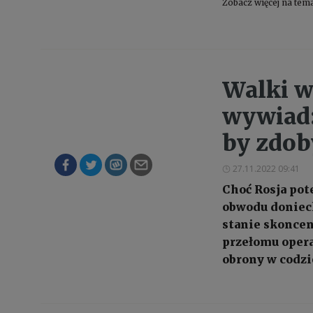
Zobacz więcej na tem
Walki w
wywiad:
by zdob
27.11.2022 09:41
Choć Rosja pot
obwodu donieck
stanie skoncen
przełomu opera
obrony w codzi