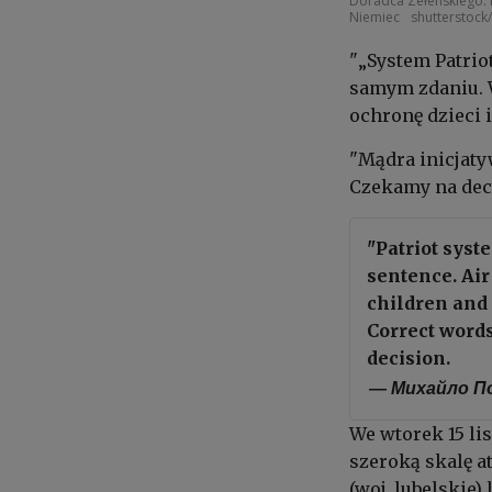
Doradca Zełenskiego: m
Niemiec
shutterstoc
"„System Patriot
samym zdaniu. W
ochronę dzieci 
"Mądra inicjaty
Czekamy na decy
"Patriot syst
sentence. Air
children and 
Correct word
decision.
— Михайло По
We wtorek 15 li
szeroką skalę a
(woj. lubelskie)