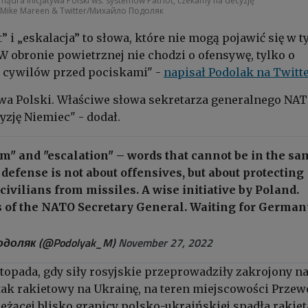
ądra inicjatywa Polski ws. systemów Patriot, czekamy na decyzję
k/Mike Mareen & Twitter/Михайло Подоляк
” i „eskalacja” to słowa, które nie mogą pojawić się w 
 obronie powietrznej nie chodzi o ofensywę, tylko o
i cywilów przed pociskami" -
napisał Podolak na Twitt
wa Polski. Właściwe słowa sekretarza generalnego NAT
zję Niemiec" - dodał.
em" and "escalation" – words that cannot be in the sa
 defense is not about offensives, but about protecting
civilians from missiles. A wise initiative by Poland.
s of the NATO Secretary General. Waiting for German
доляк (@Podolyak_M)
November 27, 2022
stopada, gdy siły rosyjskie przeprowadziły zakrojony n
tak rakietowy na Ukrainę, na teren miejscowości Prze
 leżącej blisko granicy polsko-ukraińskiej spadła rakiet