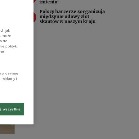
imieniu”
Polscy harcerze zorganizują
4
międzynarodowy zlot
skautów w naszym kraju
ch jak
ik może
wa do
e polityki
ane
ia do celów
 reklamy i
ę wszystkie