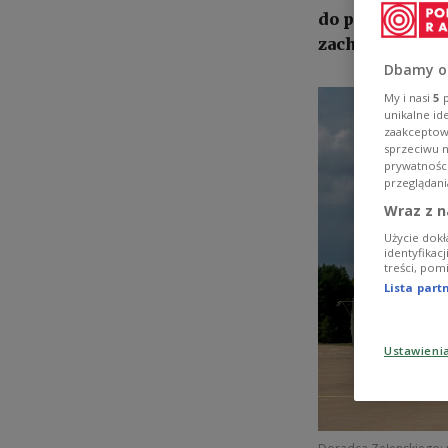
do propozycji 
zachodniej Ukr
Dbamy o
My i nasi
5
p
unikalne id
zaakceptowa
sprzeciwu 
prywatnośc
przeglądani
Wraz z n
Użycie dokł
identyfikac
treści, pom
Lista par
Ustawieni