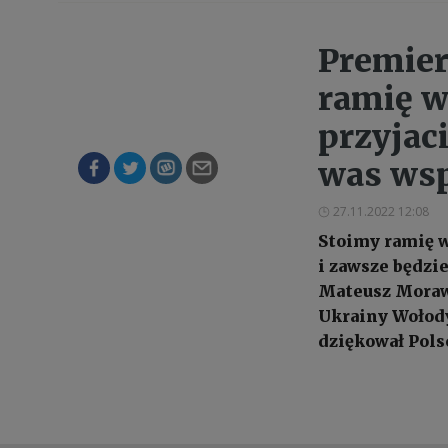
Premier
ramię w
przyjac
was wsp
27.11.2022 12:08
Stoimy ramię w
i zawsze będzi
Mateusz Moraw
Ukrainy Wołod
dziękował Pols