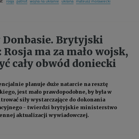
rosja
patriot
wojna na ukrainie
ukraina
mateusz morawiecki
at:
 Donbasie. Brytyjski
 Rosja ma za mało wojsk,
yć cały obwód doniecki
encjalnie planuje duże natarcie na resztę
iego, jest mało prawdopodobne, by była w
trować siły wystarczające do dokonania
cyjnego - twierdzi brytyjskie ministerstwo
ennej aktualizacji wywiadowczej.