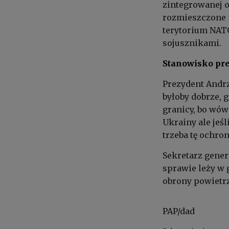
zintegrowanej o
rozmieszczone n
terytorium NAT
sojusznikami.
Stanowisko pr
Prezydent Andrz
byłoby dobrze, g
granicy, bo wów
Ukrainy ale jeśl
trzeba tę ochron
Sekretarz gener
sprawie leży w 
obrony powietrzn
PAP/dad