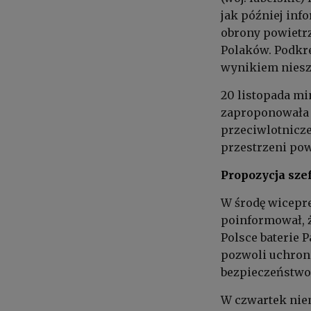
jak później inf
obrony powietrz
Polaków. Podkre
wynikiem niesz
20 listopada mi
zaproponowała 
przeciwlotniczej
przestrzeni pow
Propozycja sz
W środę wicepr
poinformował, ż
Polsce baterie P
pozwoli uchroni
bezpieczeństwo 
W czwartek niem