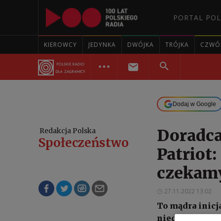
PORTAL POL
KIEROWCY
JEDYNKA
DWÓJKA
TRÓJKA
CZWÓ
Dodaj w Google
Doradca
Redakcja Polska
Społeczeństwo
Patriot:
czekamy
27.11.2022 13:02
To mądra inicj
niedzielę dora