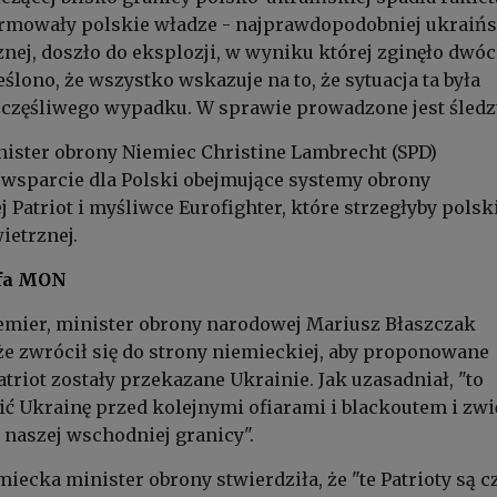
ormowały polskie władze - najprawdopodobniej ukraińs
nej, doszło do eksplozji, w wyniku której zginęło dwó
ślono, że wszystko wskazuje na to, że sytuacja ta była
częśliwego wypadku. W sprawie prowadzone jest śledz
nister obrony Niemiec Christine Lambrecht (SPD)
wsparcie dla Polski obejmujące systemy obrony
 Patriot i myśliwce Eurofighter, które strzegłyby polsk
ietrznej.
efa MON
emier, minister obrony narodowej Mariusz Błaszczak
e zwrócił się do strony niemieckiej, aby proponowane
atriot zostały przekazane Ukrainie. Jak uzasadniał, "to
ć Ukrainę przed kolejnymi ofiarami i blackoutem i zw
naszej wschodniej granicy".
iecka minister obrony stwierdziła, że "te Patrioty są c