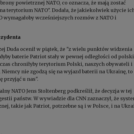
brony powietrznej NATO, co oznacza, że mają zostać
a terytorium NATO". Dodała, że jakiekolwiek użycie ic
O wymagałoby wcześniejszych rozmów z NATO i
ezydenta
ej Duda ocenił w piątek, że "z wielu punktów widzenia
dyby baterie Patriot stały w pewnej odległości od polski
czas chroniłyby terytorium Polski, naszych obywateli i 
i Niemcy nie zgodzą się na wyjazd baterii na Ukrainę, to
ę przyjąć u nas".
alny NATO Jens Stoltenberg podkreślił, że decyzja w tej
gestii państw. W wywiadzie dla CNN zaznaczył, że syst
ej, takie jak Patriot, potrzebne są i w Polsce, i na Ukra