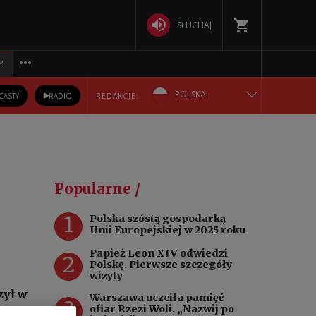
SŁUCHAJ
Y
POLSKA
CASTY
RADIO
REDAKCJE:
ENGLISH
БЕЛАРУСКАЯ
Popularne /
DEUTSCH
1
Polska szóstą gospodarką
Unii Europejskiej w 2025 roku
РУССКИЙ
Papież Leon XIV odwiedzi
2
Polskę. Pierwsze szczegóły
УКРАЇНСЬКА
wizyty
zył w
Warszawa uczciła pamięć
3
ofiar Rzezi Woli. „Nazwij po
się