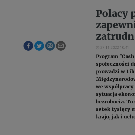
Polacy 
zapewni
zatrudn
27.11.2022 10:41
Program "Cash 
społeczności d
prowadzi w Li
Międzynarodow
we współpracy 
sytuacja ekono
bezrobocia. To
setek tysięcy 
kraju, jak i uc