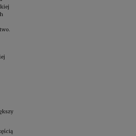
kiej
ch
two.
iej
iększy
zęścią