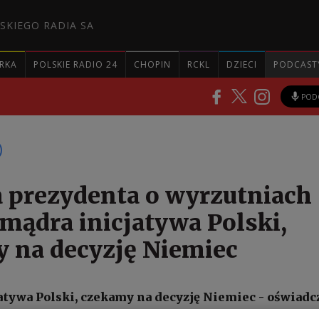
SKIEGO RADIA SA
RKA
POLSKIE RADIO 24
CHOPIN
RCKL
DZIECI
PODCAST
POD
 prezydenta o wyrzutniach
 mądra inicjatywa Polski,
 na decyzję Niemiec
atywa Polski, czekamy na decyzję Niemiec - oświadc
dca prezydenta Ukrainy Mychajło Podolak, odnosząc 