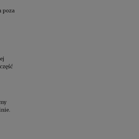
h poza
ej
część
emy
inie.