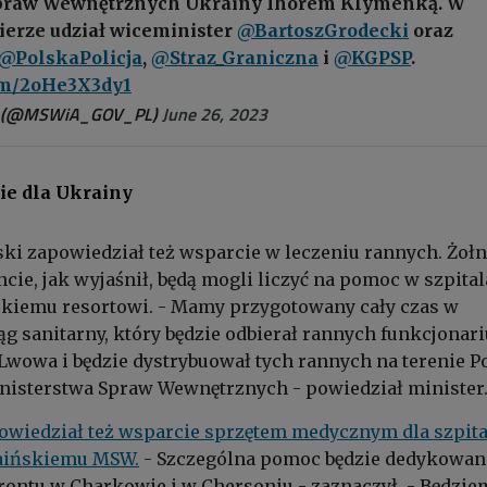
praw Wewnętrznych Ukrainy Ihorem Klymenką. W
erze udział wiceminister
@BartoszGrodecki
oraz
@PolskaPolicja
,
@Straz_Graniczna
i
@KGPSP
.
com/2oHe3X3dy1
 (@MSWiA_GOV_PL)
June 26, 2023
ie dla Ukrainy
i zapowiedział też wsparcie w leczeniu rannych. Żołn
ncie, jak wyjaśnił, będą mogli liczyć na pomoc w szpita
skiemu resortowi.
- Mamy przygotowany cały czas w
ąg sanitarny, który będzie odbierał rannych funkcjonar
Lwowa i będzie dystrybuował tych rannych na terenie P
nisterstwa Spraw Wewnętrznych - powiedział minister
owiedział też wsparcie sprzętem medycznym dla szpita
aińskiemu MSW.
- Szczególna pomoc będzie dedykowan
 frontu w Charkowie i w Chersoniu - zaznaczył.
- Będzie