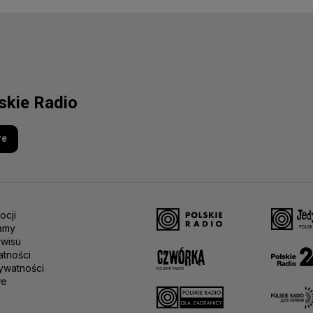
lskie Radio
re
ocji
amy
rwisu
atności
ywatności
we