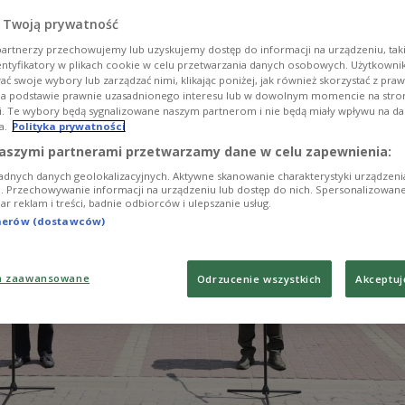
ski po spotkaniu ze swoim ukraińskim odpowiedni
 Twoją prywatność
ą. Minister zapowiedział też wsparcie dla rannych 
artnerzy przechowujemy lub uzyskujemy dostęp do informacji na urządzeniu, taki
 frontu.
entyfikatory w plikach cookie w celu przetwarzania danych osobowych. Użytkown
ć swoje wybory lub zarządzać nimi, klikając poniżej, jak również skorzystać z pra
na podstawie prawnie uzasadnionego interesu lub w dowolnym momencie na stroni
i. Te wybory będą sygnalizowane naszym partnerom i nie będą miały wpływu na d
a.
Polityka prywatności
aszymi partnerami przetwarzamy dane w celu zapewnienia:
adnych danych geolokalizacyjnych. Aktywne skanowanie charakterystyki urządzen
ji. Przechowywanie informacji na urządzeniu lub dostęp do nich. Spersonalizowane
iar reklam i treści, badnie odbiorców i ulepszanie usług.
tnerów (dostawców)
a zaawansowane
Odrzucenie wszystkich
Akceptuj