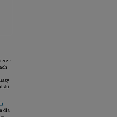
ierze
lach
iuszy
olski
.
li
a dla
my