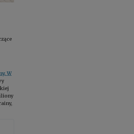
czące
ny. W
wy
kiej
iliony
ainy,