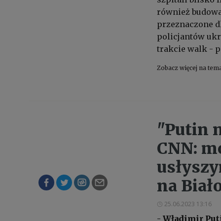
również budowal
przeznaczone dl
policjantów ukr
trakcie walk
- 
Zobacz więcej na tem
"Putin 
CNN: mo
usłyszy
na Biał
25.06.2023 13:16
- Władimir Put