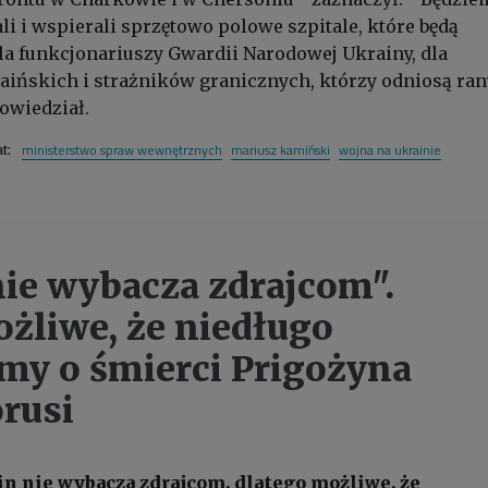
i i wspierali sprzętowo polowe szpitale, które będą
a funkcjonariuszy Gwardii Narodowej Ukrainy, dla
aińskich i strażników granicznych, którzy odniosą ra
powiedział.
ministerstwo spraw wewnętrznych
mariusz kamiński
wojna na ukrainie
at:
nie wybacza zdrajcom".
żliwe, że niedługo
my o śmierci Prigożyna
orusi
in nie wybacza zdrajcom, dlatego możliwe, że