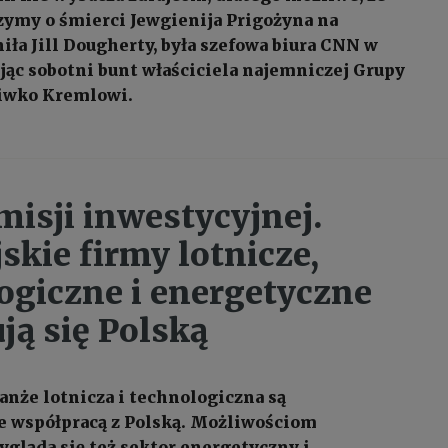
zymy o śmierci Jewgienija Prigożyna na
niła Jill Dougherty, była szefowa biura CNN w
jąc sobotni bunt właściciela najemniczej Grupy
iwko Kremlowi.
misji inwestycyjnej.
skie firmy lotnicze,
ogiczne i energetyczne
ją się Polską
anże lotnicza i technologiczna są
e współpracą z Polską. Możliwościom
ygląda się też sektor energetyczny i