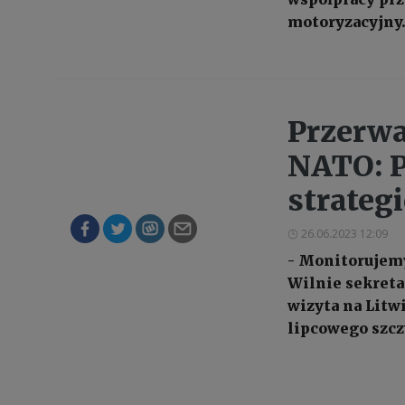
motoryzacyjny
Przerwa
NATO: P
strateg
26.06.2023 12:09
- Monitorujemy
Wilnie sekreta
wizyta na Litw
lipcowego szczy