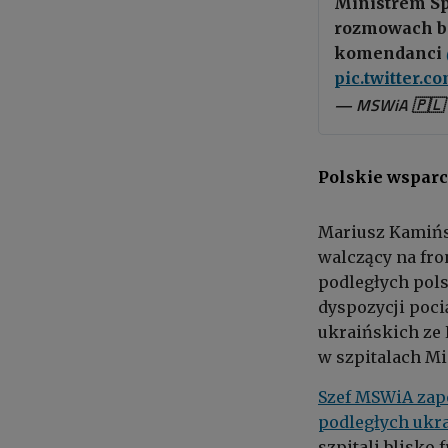
Ministrem S
rozmowach bi
komendanci
pic.twitter.
— MSWiA 🇵🇱
Polskie wsparc
Mariusz Kamińsk
walczący na fro
podległych pol
dyspozycji poci
ukraińskich ze 
w szpitalach Mi
Szef MSWiA zap
podległych ukr
szpitali blisko