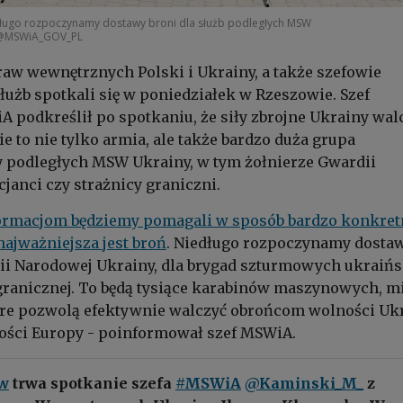
edługo rozpoczynamy dostawy broni dla służb podległych MSW
/@MSWiA_GOV_PL
aw wewnętrznych Polski i Ukrainy, a także szefowie
łużb spotkali się w poniedziałek w Rzeszowie. Szef
 podkreślił po spotkaniu, że siły zbrojne Ukrainy wal
ie to nie tylko armia, ale także bardzo duża grupa
y podległych MSW Ukrainy, w tym żołnierze Gwardii
cjanci czy strażnicy graniczni.
ormacjom będziemy pomagali w sposób bardzo konkret
ajważniejsza jest broń
. Niedługo rozpoczynamy dosta
ii Narodowej Ukrainy, dla brygad szturmowych ukraińs
y granicznej. To będą tysiące karabinów maszynowych, m
óre pozwolą efektywnie walczyć obrońcom wolności Ukr
ści Europy - poinformował szef MSWiA.
w
trwa spotkanie szefa
#MSWiA
@Kaminski_M_
z