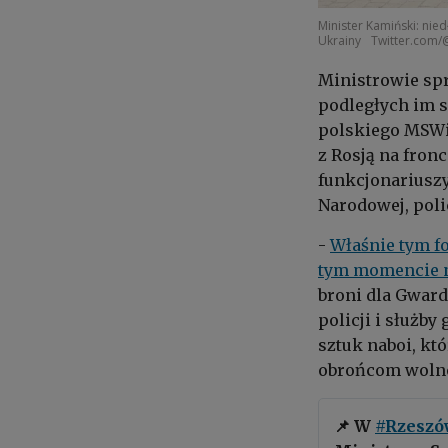
Minister Kamiński: ni
Ukrainy
Twitter.com
Ministrowie spr
podległych im s
polskiego MSWiA
z Rosją na fronc
funkcjonariusz
Narodowej, poli
-
Właśnie tym f
tym momencie n
broni dla Gward
policji i służb
sztuk naboi, kt
obrońcom wolno
📌 W
#Rzeszó