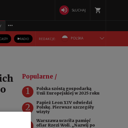
SŁUCHAJ
Y
POLSKA
CASTY
RADIO
REDAKCJE:
ENGLISH
БЕЛАРУСКАЯ
ich
Popularne /
DEUTSCH
zo
1
Polska szóstą gospodarką
Unii Europejskiej w 2025 roku
РУССКИЙ
Papież Leon XIV odwiedzi
2
Polskę. Pierwsze szczegóły
УКРАЇНСЬКА
wizyty
Warszawa uczciła pamięć
3
ofiar Rzezi Woli. „Nazwij po
A