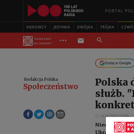
PORTAL POL
KIEROWCY
JEDYNKA
DWÓJKA
TRÓJKA
CZWÓ
Dodaj w Google
Polska 
Redakcja Polska
Społeczeństwo
służb. 
konkre
26.06.2023 14:06
Niedługo rozp
Ukrainy, które