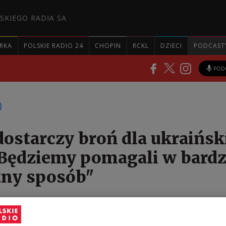
SKIEGO RADIA SA
RKA
POLSKIE RADIO 24
CHOPIN
RCKL
DZIECI
PODCAST
POD
dostarczy broń dla ukraińsk
"Będziemy pomagali w bard
tny sposób"
oczynamy dostawy broni dla służb podległych MSW
 walczą na froncie z Rosją - poinformował szef MSWi