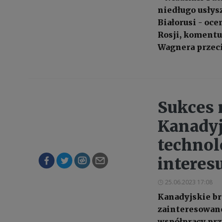
niedługo usłys
Białorusi - oce
Rosji, komentu
Wagnera przec
Sukces 
Kanadyj
technol
interesu
25.06.2023 17:08
Kanadyjskie br
zainteresowan
współpracy prz