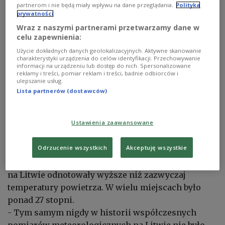
partnerom i nie będą miały wpływu na dane przeglądania.
Polityka
Według wstępnych danych najcieplej było wczoraj
prywatności
w miejscowości Birsztany, która znajduje się na
Wraz z naszymi partnerami przetwarzamy dane w
południe od Kowna. Odnotowano tam ponad 28
celu zapewnienia:
stopni Celsjusza.
Użycie dokładnych danych geolokalizacyjnych. Aktywne skanowanie
charakterystyki urządzenia do celów identyfikacji. Przechowywanie
informacji na urządzeniu lub dostęp do nich. Spersonalizowane
reklamy i treści, pomiar reklam i treści, badnie odbiorców i
ulepszanie usług.
Lista partnerów (dostawców)
00:37
Takiego upału w pierwszej
połowie kwietnia na Litwie nie
było nigdy w historii pomiarów.
Ustawienia zaawansowane
Materiał Kamila Zalewskiego
Odrzucenie wszystkich
Akceptuję wszystkie
Co więcej, prawie wszystkie główne stacje meteo
na Litwie odnotowały wyższe niż zazwyczaj
temperatury powietrza. W wielu miejscach było
ponad 27 stopni.
- Tym samym nigdy w historii współczesnych
pomiarów meteorologicznych na Litwie nie było