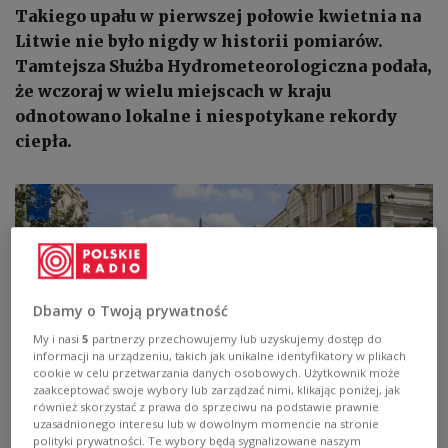
Takiego upału w pierwszej połowie kwietnia na
Litwie nie było nigdy w historii pomiarów.
Tamtejsza Służba Hydrometeorologiczna podała,
że wczoraj w wielu miejscach w kraju
odnotowano lokalne i niespotykane rekordy
ciepła.
Dbamy o Twoją prywatność
My i nasi
5
partnerzy przechowujemy lub uzyskujemy dostęp do
informacji na urządzeniu, takich jak unikalne identyfikatory w plikach
cookie w celu przetwarzania danych osobowych. Użytkownik może
zaakceptować swoje wybory lub zarządzać nimi, klikając poniżej, jak
również skorzystać z prawa do sprzeciwu na podstawie prawnie
uzasadnionego interesu lub w dowolnym momencie na stronie
Upały na Litwie. Odnotowano rekord ciepła w kwietniu
Shutterstock/vilax
polityki prywatności. Te wybory będą sygnalizowane naszym