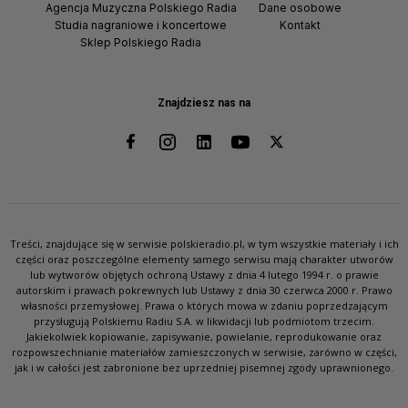
Agencja Muzyczna Polskiego Radia
Dane osobowe
Studia nagraniowe i koncertowe
Kontakt
Sklep Polskiego Radia
Znajdziesz nas na
Treści, znajdujące się w serwisie polskieradio.pl, w tym wszystkie materiały i ich
części oraz poszczególne elementy samego serwisu mają charakter utworów
lub wytworów objętych ochroną Ustawy z dnia 4 lutego 1994 r. o prawie
autorskim i prawach pokrewnych lub Ustawy z dnia 30 czerwca 2000 r. Prawo
własności przemysłowej. Prawa o których mowa w zdaniu poprzedzającym
przysługują Polskiemu Radiu S.A. w likwidacji lub podmiotom trzecim.
Jakiekolwiek kopiowanie, zapisywanie, powielanie, reprodukowanie oraz
rozpowszechnianie materiałów zamieszczonych w serwisie, zarówno w części,
jak i w całości jest zabronione bez uprzedniej pisemnej zgody uprawnionego.