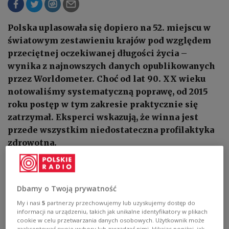
Polska uplasowała się dopiero na 52. miejscu w
światowym zestawieniu krajów pod względem
przeciętnej oczekiwanej długości życia –
wynika z najnowszych danych opublikowanych
przez Worldometer. Choć od lat 90. XX wieku
notowaliśmy systematyczną poprawę, od 2015
roku postęp w tym zakresie praktycznie się
zatrzymał. Eksperci wskazują, że winna jest
przede wszystkim niedostateczna profilaktyka
zdrowotna.
Dbamy o Twoją prywatność
My i nasi
5
partnerzy przechowujemy lub uzyskujemy dostęp do
informacji na urządzeniu, takich jak unikalne identyfikatory w plikach
cookie w celu przetwarzania danych osobowych. Użytkownik może