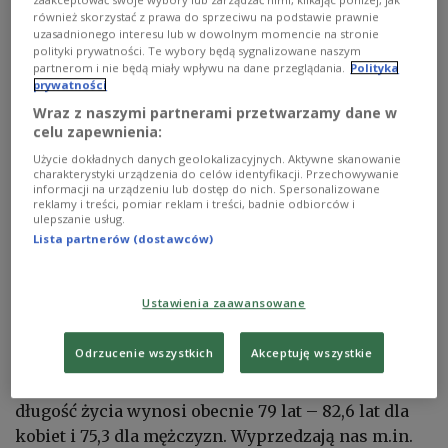
zaakceptować swoje wybory lub zarządzać nimi, klikając poniżej, jak
również skorzystać z prawa do sprzeciwu na podstawie prawnie
uzasadnionego interesu lub w dowolnym momencie na stronie
polityki prywatności. Te wybory będą sygnalizowane naszym
partnerom i nie będą miały wpływu na dane przeglądania.
Polityka
prywatności
Wraz z naszymi partnerami przetwarzamy dane w
Polscy seniorzy coraz pewniej czują się w świecie
celu zapewnienia:
cyfrowym
jordisalas.net/Shutterstock
Użycie dokładnych danych geolokalizacyjnych. Aktywne skanowanie
Na szczycie globalnego rankingu znalazł się
charakterystyki urządzenia do celów identyfikacji. Przechowywanie
informacji na urządzeniu lub dostęp do nich. Spersonalizowane
Hongkong z imponującą średnią długością życia
reklamy i treści, pomiar reklam i treści, badnie odbiorców i
ulepszanie usług.
wynoszącą niemal 86 lat – 88,4 lata dla kobiet i 83,1
Lista partnerów (dostawców)
dla mężczyzn. Tuż za nim plasuje się Japonia (85
lat) i Korea Południowa (84,5). W Europie prym
wiodą Szwajcaria (84,2 lata), Włochy (84 lata) i
Ustawienia zaawansowane
Hiszpania (również 84 lata).
Odrzucenie wszystkich
Akceptuję wszystkie
Dla porównania, w Polsce przeciętna oczekiwana
długość życia wynosi obecnie 79 lat – 82,6 lat dla
kobiet i 75,3 dla mężczyzn. Wyprzedzają nas m.in.