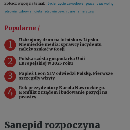
życie
życie zawodowe
praca
czas wolny
Zobacz więcej na temat:
zdrowie
zdrowie i dieta
zdrowie psychiczne
emerytura
Popularne /
Uzbrojony dron na lotnisku w Lipsku.
1
Niemieckie media: sprawcy incydentu
należy szukać w Rosji
2
Polska szóstą gospodarką Unii
Europejskiej w 2025 roku
3
Papież Leon XIV odwiedzi Polskę. Pierwsze
szczegóły wizyty
Rok prezydentury Karola Nawrockiego.
4
Konflikt z rządem i budowanie pozycji na
prawicy
Sanepid rozpoczyna