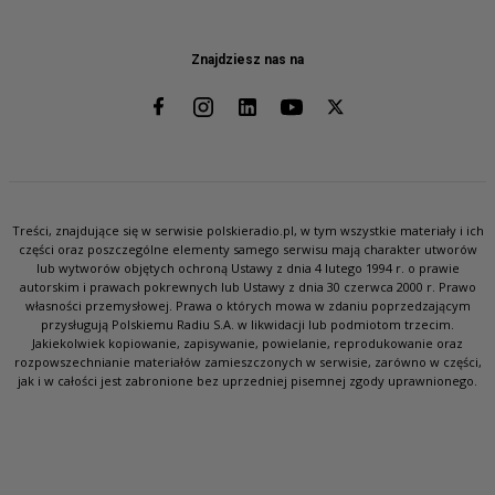
Znajdziesz nas na
Treści, znajdujące się w serwisie polskieradio.pl, w tym wszystkie materiały i ich
części oraz poszczególne elementy samego serwisu mają charakter utworów
lub wytworów objętych ochroną Ustawy z dnia 4 lutego 1994 r. o prawie
autorskim i prawach pokrewnych lub Ustawy z dnia 30 czerwca 2000 r. Prawo
własności przemysłowej. Prawa o których mowa w zdaniu poprzedzającym
przysługują Polskiemu Radiu S.A. w likwidacji lub podmiotom trzecim.
Jakiekolwiek kopiowanie, zapisywanie, powielanie, reprodukowanie oraz
rozpowszechnianie materiałów zamieszczonych w serwisie, zarówno w części,
jak i w całości jest zabronione bez uprzedniej pisemnej zgody uprawnionego.
SŁUCHAJ